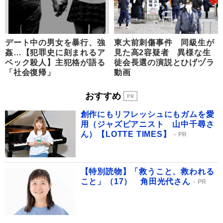
デート中の男女を暴行、強
東大前刺傷事件 同級生が
姦…【犯罪史に刻まれるア
見た高2容疑者 異様な生
ベック殺人】主犯格が語る
徒会長選の演説とひげヅラ
「社会復帰」
動画
おすすめ
創作にもリフレッシュにもガムを愛
用（ジャズピアニスト 山中千尋さ
ん）【LOTTE TIMES】
PR
【特別読物】「救うこと、救われる
こと」（17） 角田光代さん
PR