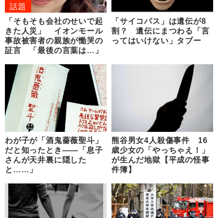
話題
「そもそも会社のせいで起
「サイコパス」は遺伝が8
きた人災」 イオンモール
割？ 遺伝にまつわる「言
事故被害者の親族が慟哭の
ってはいけない」タブー
証言 「最後の言葉は…」
わが子が「酒鬼薔薇聖斗」
熊谷男女4人殺傷事件 16
だと知ったとき――「息子
歳少女の「やっちゃえ！」
さんが天井裏に隠した
が生んだ地獄【平成の怪事
と……」
件簿】