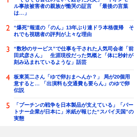
ル事故被害者の親族が慟哭の証言 「最後の言葉
は…」
“爆死”報道の「のん」13年ぶり連ドラ本格復帰 そ
れでも視聴者の評判が上々な理由
“数秒のサービス”で仕事を干された人気司会者「前
田武彦さん」 生涯現役だった気概と「体に秒針が
刻み込まれているような」話芸
板東英二さん「ゆで卵おまへんか？」 局が20個用
意すると… 「出演料も交通費も要らん」のゆで卵
伝説
「プーチンの戦争を日本製品が支えている」「パー
トナー企業が日本に」米紙が報じた“スパイ天国”の
実態