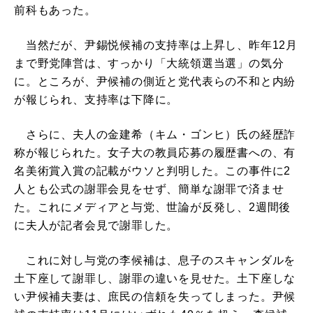
前科もあった。
当然だが、尹錫悦候補の支持率は上昇し、昨年12月
まで野党陣営は、すっかり「大統領選当選」の気分
に。ところが、尹候補の側近と党代表らの不和と内紛
が報じられ、支持率は下降に。
さらに、夫人の金建希（キム・ゴンヒ）氏の経歴詐
称が報じられた。女子大の教員応募の履歴書への、有
名美術賞入賞の記載がウソと判明した。この事件に2
人とも公式の謝罪会見をせず、簡単な謝罪で済ませ
た。これにメディアと与党、世論が反発し、2週間後
に夫人が記者会見で謝罪した。
これに対し与党の李候補は、息子のスキャンダルを
土下座して謝罪し、謝罪の違いを見せた。土下座しな
い尹候補夫妻は、庶民の信頼を失ってしまった。尹候