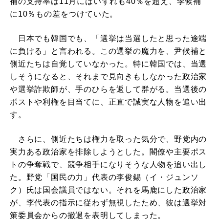
補の支持率は11月にはいずれも40％を超え、李候補
に10％もの差をつけていた。
日本でも韓国でも、「選挙は当選したと思った途端
に負ける」と言われる。この選挙の魔力を、尹候補と
側近たちは自覚していなかった。特に韓国では、当選
しそうになると、それまで見向きもしなかった政治家
や選挙詐欺師が、手のひらを返して群がる。当選後の
ポストや利権を目当てに、正直で誠実な人物を追い出
す。
さらに、側近たちは権力を取った気分で、野党内の
実力ある政治家を排除しようとした。閣僚や主要ポス
トの争奪戦で、競争相手になりそうな人物を追い出し
た。野党「国民の力」代表の李俊錫（イ・ジュンソ
ク）氏は国会議員ではない。それを馬鹿にした政治家
が、李代表の指示に従わず無視したため、彼は選挙対
策委員会からの撤退を表明してしまった。