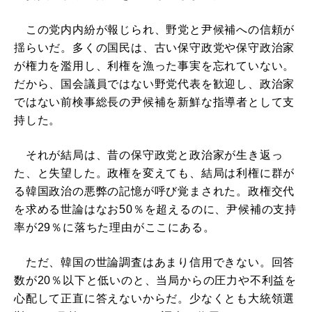
この党内内紛が報じられ、野党と尹候補への信頼が
揺らいだ。多くの国民は、古い保守政党や保守政治家
が権力を濫用し、利権を漁った事実を忘れていない。
だから、国会議員ではない野党代表を歓迎し、政治家
ではない前検事総長の尹候補を新鮮な指導者として支
持した。
それが結局は、昔の保守政党と政治家が生き返っ
た、と失望した。政権を変えても、結局は利権に群が
る韓国政治の悪弊の記憶が呼び覚まされた。政権交代
を求める世論はなお50％を超えるのに、尹候補の支持
率が29％に落ちた理由がここにある。
ただ、韓国の世論調査はあまり信用できない。回答
数が20％以下と低いのと、当局からの圧力や不利益を
心配して正直に答えないからだ。少なくとも大統領選