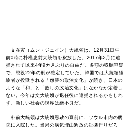
文在寅（ムン・ジェイン）大統領は、12月31日午
前0時に朴槿恵前大統領を釈放した。2017年3月に逮
捕されて以来4年9カ月ぶりの自由だ。多額の収賄容疑
で、懲役22年の刑が確定していた。韓国では大統領経
験者が投獄される「怨讐の政治文化」が続き、日本の
ような「和」と「赦しの政治文化」はなかなか定着し
ない。今年は文大統領が退任後に逮捕されるかもしれ
ず、新しい社会の視界は絶不良だ。
朴前大統領は大統領恩赦の直前に、ソウル市内の病
院に入院した。当局の病気理由釈放の証拠作りだろ