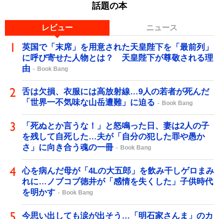
話題の本
レビュー
ニュース
英国で「末席」を用意された天皇陛下を「最前列」
に呼び寄せた人物とは？ 天皇陛下が尊敬される理
由
Book Bang
舌は欠損、衣服には高放射線…9人の若者が死んだ
「世界一不気味な山岳遭難」に迫る
Book Bang
「死ぬとか言うな！」と怒鳴った日、妻は2人の子
を残して自死した…夫が「自分の犯した罪や愚か
さ」に向き合う魂の一冊
Book Bang
心を病んだ母が「4Lの大五郎」を飲み干しゲロまみ
れに…ノブコブ徳井が「感情を失くした」子供時代
を明かす
Book Bang
今思い出しても涙が出そう…「明石家さんま」のカ