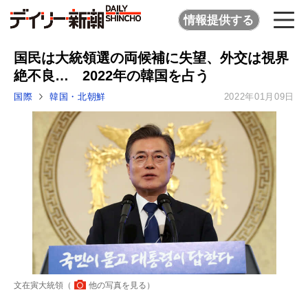
情報提供する
国民は大統領選の両候補に失望、外交は視界
絶不良… 2022年の韓国を占う
国際
韓国・北朝鮮
2022年01月09日
文在寅大統領（
他の写真を見る
）