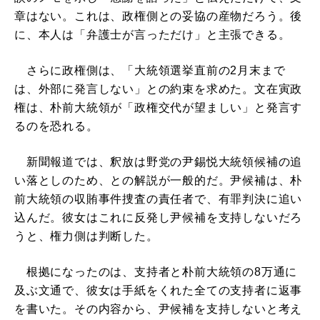
章はない。これは、政権側との妥協の産物だろう。後
に、本人は「弁護士が言っただけ」と主張できる。
さらに政権側は、「大統領選挙直前の2月末まで
は、外部に発言しない」との約束を求めた。文在寅政
権は、朴前大統領が「政権交代が望ましい」と発言す
るのを恐れる。
新聞報道では、釈放は野党の尹錫悦大統領候補の追
い落としのため、との解説が一般的だ。尹候補は、朴
前大統領の収賄事件捜査の責任者で、有罪判決に追い
込んだ。彼女はこれに反発し尹候補を支持しないだろ
うと、権力側は判断した。
根拠になったのは、支持者と朴前大統領の8万通に
及ぶ文通で、彼女は手紙をくれた全ての支持者に返事
を書いた。その内容から、尹候補を支持しないと考え