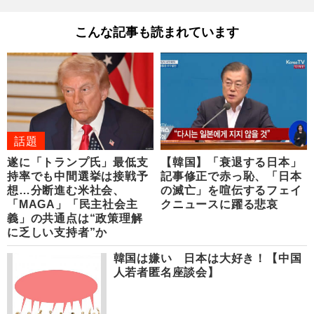
こんな記事も読まれています
話題
遂に「トランプ氏」最低支
【韓国】「衰退する日本」
持率でも中間選挙は接戦予
記事修正で赤っ恥、「日本
想…分断進む米社会、
の滅亡」を喧伝するフェイ
「MAGA」「民主社会主
クニュースに躍る悲哀
義」の共通点は“政策理解
に乏しい支持者”か
韓国は嫌い 日本は大好き！【中国
人若者匿名座談会】