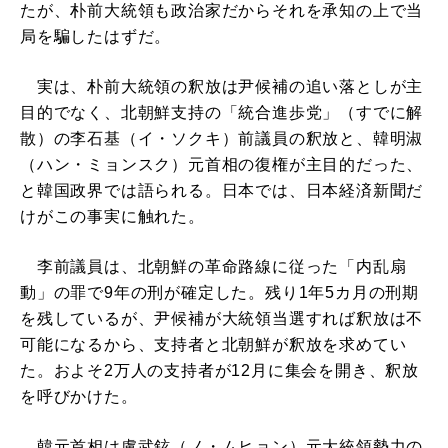
たが、朴前大統領も政治家だからそれを承知の上で当
局を騙したはずだ。
実は、朴前大統領の釈放は尹候補の追い落としが主
目的でなく、北朝鮮支持の「統合進歩党」（すでに解
散）の李石基（イ・ソクキ）前議員の釈放と、韓明淑
（ハン・ミョンスク）元首相の復権が主目的だった、
と韓国政界では語られる。日本では、日本経済新聞だ
けがこの事実に触れた。
李前議員は、北朝鮮の革命路線に従った「内乱扇
動」の罪で9年の刑が確定した。残り1年5カ月の刑期
を残しているが、尹候補が大統領当選すれば釈放は不
可能になるから、支持者と北朝鮮が釈放を求めてい
た。およそ2万人の支持者が12月に集会を開き、釈放
を呼びかけた。
韓元首相は盧武鉉（ノ・ムヒョン）元大統領勢力の