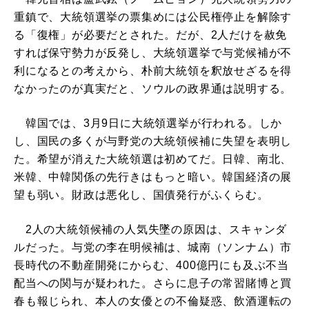
重鎮で、大統領選挙の票集めには公民権停止を解除す
る「復権」が必要だとされた。だが、2人だけを赦免
すれば保守勢力が反発し、大統領選挙で与党候補が不
利になるとの考えから、朴前大統領を釈放せざるを得
なかったのが真実だと、ソウルの政界通は説明する。
韓国では、3月9日に大統領選挙が行われる。しか
し、国民の多くが与野党の大統領候補に失望を表明し
た。希望が消えた大統領選は初めてだ。日韓、南北、
米韓、中韓関係の先行きはもっと暗い。韓国経済の展
望も弱い。財政は悪化し、国債発行がふくらむ。
2人の大統領候補の人気失墜の原因は、スキャンダ
ルだった。与党の李在明候補は、城南（ソンナム）市
長時代の不動産開発にからむ、400億円にも及ぶ不当
配当への関与が疑われた。さらに息子の常習賭博と買
春も報じられ、本人の女優との不倫疑惑、飲酒運転の