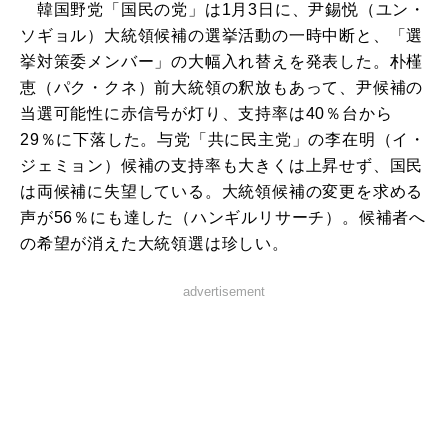
韓国野党「国民の党」は1月3日に、尹錫悦（ユン・
ソギョル）大統領候補の選挙活動の一時中断と、「選
挙対策委メンバー」の大幅入れ替えを発表した。朴槿
恵（パク・クネ）前大統領の釈放もあって、尹候補の
当選可能性に赤信号が灯り、支持率は40％台から
29％に下落した。与党「共に民主党」の李在明（イ・
ジェミョン）候補の支持率も大きくは上昇せず、国民
は両候補に失望している。大統領候補の変更を求める
声が56％にも達した（ハンギルリサーチ）。候補者へ
の希望が消えた大統領選は珍しい。
advertisement