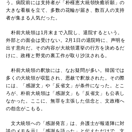
う。病院前には支持者が「朴槿恵大統領快癒祈願」の
大きな看板を立て、多数の花輪が届き、数百人の支持
者が集まる人気だった。
朴前大統領は1月末まで入院し、退院するという。
外部との面会は受けない。2月1日の退院時に、声明を
出す意向だ。その内容が大統領選挙の行方を決めるだ
けに、政権と野党の裏工作が取り沙汰される。
朴前大統領の釈放には、なお疑問が多い。韓国では
多くの大統領が収監され、恩赦で釈放された。その際
には、「感謝文」や「反省文」が条件になった。とこ
ろが、朴前大統領は「感謝文」も「反省文」も公表し
なかった。ここに、無罪を主張した信念と、文政権へ
の怨念がこもる。
文大統領への「感謝発言」は、弁護士が報道陣に対
談のメモを示し「感謝を語った」と伝えただけで、文