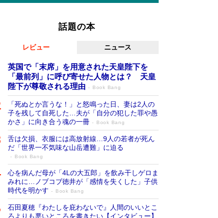
話題の本
レビュー
ニュース
英国で「末席」を用意された天皇陛下を
「最前列」に呼び寄せた人物とは？ 天皇
陛下が尊敬される理由
Book Bang
「死ぬとか言うな！」と怒鳴った日、妻は2人の
子を残して自死した…夫が「自分の犯した罪や愚
かさ」に向き合う魂の一冊
Book Bang
舌は欠損、衣服には高放射線…9人の若者が死ん
だ「世界一不気味な山岳遭難」に迫る
Book Bang
心を病んだ母が「4Lの大五郎」を飲み干しゲロま
みれに…ノブコブ徳井が「感情を失くした」子供
時代を明かす
Book Bang
石田夏穂『わたしを庇わないで』人間のいいとこ
ろよりも悪いところを書きたい【インタビュー】