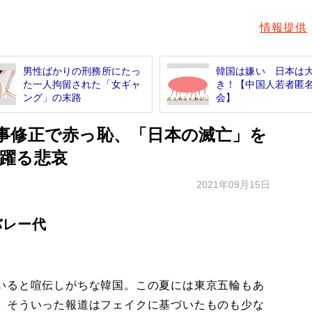
情報提供
男性ばかりの刑務所にたっ
韓国は嫌い 日本は
た一人拘留された「女ギャ
き！【中国人若者匿
ング」の末路
会】
事修正で赤っ恥、「日本の滅亡」を
躍る悲哀
2021年09月15日
バレー代
いると喧伝しがちな韓国。この夏には東京五輪もあ
、そういった報道はフェイクに基づいたものも少な