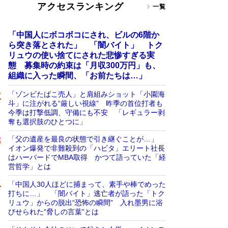
アクセスランキング
一覧
「中国人にボコボコにされ、ビルの6階か
ら突き落とされた」 「闇バイト」 トク
リュウの使い捨てにされた悲惨すぎる実
態 募集時の約束は「月収300万円」も、
組織に入った瞬間、「お前たちは…」
「ゾンビたばこ売人」と肩組みショット「小園海
斗」に注がれる“厳しい視線” 昨季の首位打者も
今季は打撃低調、守備にも不安 「レギュラー剥
奪も選択肢のひとつに」
「父の遺産を最良の状態で引き継ぐことが…」
イオン爆発で非難殺到の「ハビタ」エリート社長
はハーバードでMBA取得 かつて語っていた「経
営哲学」とは
「中国人30人ほどに捕まって、素手や棒でめった
打ちに…」 「闇バイト」逃亡者が語った「トク
リュウ」からの脱出“恐怖の瞬間” 入れ墨男に浴
びせられた“脅しの言葉”とは