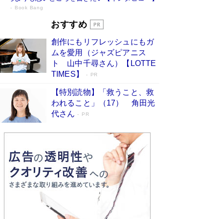
Book Bang
73歳でも働くしかない 「老後レス時代」
おすすめ
に交通誘導員の独白が話題
Book Bang
創作にもリフレッシュにもガ
「『火垂るの墓』は、大嘘である」原作者が抱き
ムを愛用（ジャズピアニス
続けた“自責の念”とは…「自己憐憫は描きたくな
ト 山中千尋さん）【LOTTE
い」監督が徹底的にこだわったこと（後編） #
TIMES】
PR
戦争の記憶
Book Bang
【特別読物】「救うこと、救
「なんで？ そんな馬鹿な……」90歳になった作
われること」（17） 角田光
家・阿刀田高さんが、ひとり暮らしの生活を明か
す
代さん
Book Bang
PR
友近氏、絶賛！ 鎌倉を舞台に、孤独を抱えた
人々が新たな一歩を踏み出す連作短篇集『海のほ
とりのプラネット』試し読み
Book Bang
和田秀樹の70代、80代向け新書がベスト3を独
占 上半期1位にも選出［新書ベストセラー］
Book Bang