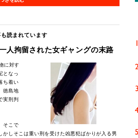
事も読まれています
一人拘留された女ギャングの末路
物に対す
配となっ
落ち着い
。徳島地
で実刑判
、そこで
しかしそこは重い刑を受けた凶悪犯ばかりが入る男