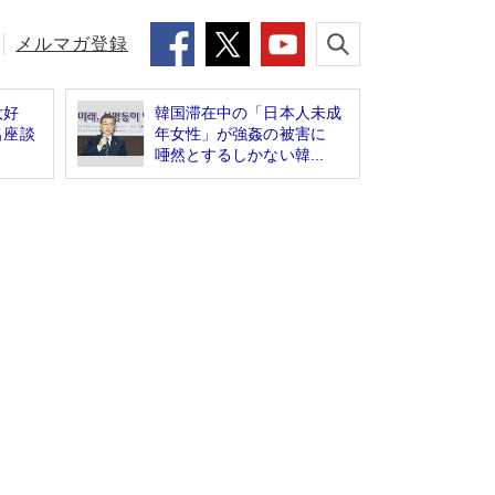
メルマガ登録
大好
韓国滞在中の「日本人未成
名座談
年女性」が強姦の被害に
唖然とするしかない韓...