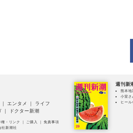
週刊新
熊本地
小室さ
ヒール
｜
エンタメ
｜
ライフ
ガ
｜
ドクター新潮
作権・リンク
｜
ご購入
｜
免責事項
会社新潮社