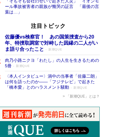
「そもそも会社のせいで起きた人災」 イオンモ
ール事故被害者の親族が慟哭の証言 「最後の言
葉は…」
注目トピック
佐藤優vs検察官！ あの国策捜査から20
年、特捜取調室で対峙した因縁の二人がい
ま語り合ったこと
新潮QUE
肉乃小路ニクヨ「わたし」の人生を生きるための
5冊
新潮QUE
〈本人インタビュー〉渦中の当事者「佐藤二朗」
は何を語ったのか――「フジテレビ」で起きた
「橋本愛」とのハラスメント騒動
新潮QUE
「新潮QUE」とは？