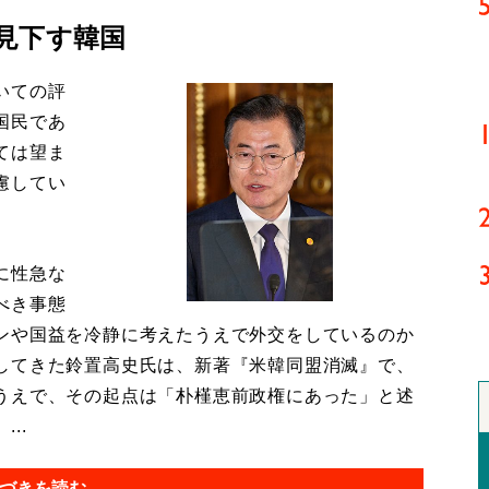
見下す韓国
いての評
国民であ
ては望ま
慮してい
に性急な
べき事態
ンや国益を冷静に考えたうえで外交をしているのか
してきた鈴置高史氏は、新著『米韓同盟消滅』で、
うえで、その起点は「朴槿恵前政権にあった」と述
..
づきを読む