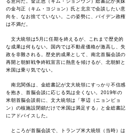
る意向だ。金正恩（キム・ジョンウン）総書記か実妹
の金与正（キム・ヨジョン）氏と北京で会談したい意
向を、なお捨てていない。この姿勢に、バイデン政権
は不満だ。
文大統領は5月に任期を終えるが、これまで歴史的
な成果は何もない。国内では不動産価格が激高し、失
政を非難される。歴史的成果として、南北首脳会談の
再開と朝鮮戦争終戦宣言に熱意を傾けるが、北朝鮮と
米国は乗り気でない。
南北関係は、金総書記が文大統領にすっかり不信感
を抱き、首脳会談に応じる気は全くない。2019年の
米朝首脳会談前に、文大統領は「寧辺（ニョンビョ
ン）の核施設閉鎖だけで米国は満足する」と金総書記
にアドバイスした。
ところが首脳会談で、トランプ米大統領（当時）は