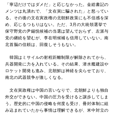
「寧辺だけではダメだ」と応じなかった。金総書記の
メンツは丸潰れで、「文在寅に騙された」と怒ってい
る。その後の文在寅政権の北朝鮮政策にも不信感を深
め、応じるつもりはない。ただ、3月の大統領選挙で
保守野党の尹錫悦候補の当選は望んでおらず、左派与
党の継続を望むが、李在明候補も信用していない。南
北首脳の信頼は、回復しそうもない。
韓国はミサイルの射程距離制限が解除されてから、
兵器開発に力を入れている。その結果、潜水艦建設や
ロケット開発も進み、北朝鮮は神経を尖らせており、
南北の武器競争が激しくなる。
文在寅政権は中国の言いなりで、北朝鮮よりも独自
外交ができない。中国の圧力を受けると譲歩してしま
う。歴史的に中国の侵略を何度も受け、冊封体制に組
み込まれていたから事情は理解できるが、米中対立の