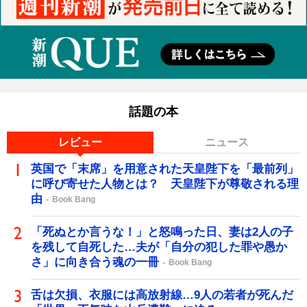
話題の本
レビュー
ニュース
英国で「末席」を用意された天皇陛下を「最前列」
に呼び寄せた人物とは？ 天皇陛下が尊敬される理
由
Book Bang
「死ぬとか言うな！」と怒鳴った日、妻は2人の子
を残して自死した…夫が「自分の犯した罪や愚か
さ」に向き合う魂の一冊
Book Bang
舌は欠損、衣服には高放射線…9人の若者が死んだ