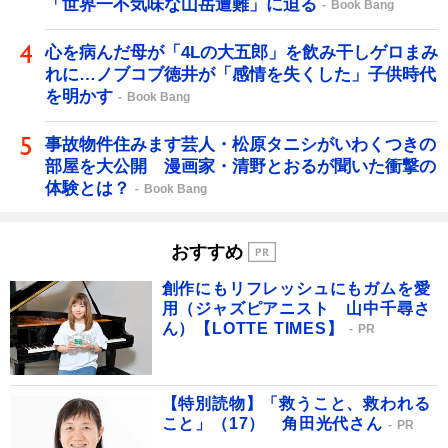
「世界一不気味な山岳遭難」に迫る
Book Bang
心を病んだ母が「4Lの大五郎」を飲み干しゲロまみ
れに…ノブコブ徳井が「感情を失くした」子供時代
を明かす
Book Bang
事故物件住みます芸人・松原タニシがいわくつきの
部屋を大公開 漫画家・清野とおるが聞いた衝撃の
体験とは？
Book Bang
おすすめ
創作にもリフレッシュにもガムを愛
用（ジャズピアニスト 山中千尋さ
ん）【LOTTE TIMES】
PR
【特別読物】「救うこと、救われる
こと」（17） 角田光代さん
PR