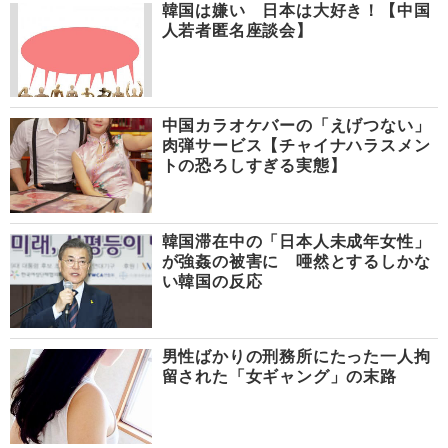
韓国は嫌い 日本は大好き！【中国
人若者匿名座談会】
中国カラオケバーの「えげつない」
肉弾サービス【チャイナハラスメン
トの恐ろしすぎる実態】
韓国滞在中の「日本人未成年女性」
が強姦の被害に 唖然とするしかな
い韓国の反応
男性ばかりの刑務所にたった一人拘
留された「女ギャング」の末路