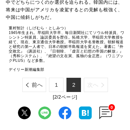
中でどちらにつくのか選択を迫られる。韓国内には、
将来は中国がアメリカを凌駕するとの見解も根強く、
中国に傾斜しがちだ。
重村智計（しげむら・としみつ）
1945年生まれ。早稲田大学卒、毎日新聞社にてソウル特派員、ワ
シントン特派員、論説委員を歴任。拓殖大学、早稲田大学教授を
経て、現在、東京通信大学教授。早稲田大学名誉教授。朝鮮報道
と研究の第一人者で、日本の朝鮮半島報道を変えた。著書に『外
交敗北』（講談社）、『日朝韓、「虚言と幻想の帝国の解放」』
（秀和システム）、『絶望の文在寅、孤独の金正恩』（ワニブッ
クPLUS）など多数。
デイリー新潮編集部
前へ
1
2
次へ
[2/2ページ]
0