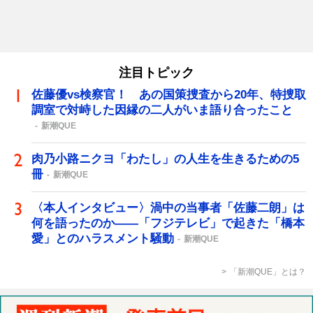
注目トピック
佐藤優vs検察官！ あの国策捜査から20年、特捜取
調室で対峙した因縁の二人がいま語り合ったこと
新潮QUE
肉乃小路ニクヨ「わたし」の人生を生きるための5
冊
新潮QUE
〈本人インタビュー〉渦中の当事者「佐藤二朗」は
何を語ったのか――「フジテレビ」で起きた「橋本
愛」とのハラスメント騒動
新潮QUE
「新潮QUE」とは？