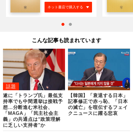
ネット書店で購入する
こんな記事も読まれています
話題
遂に「トランプ氏」最低支
【韓国】「衰退する日本」
持率でも中間選挙は接戦予
記事修正で赤っ恥、「日本
想…分断進む米社会、
の滅亡」を喧伝するフェイ
「MAGA」「民主社会主
クニュースに躍る悲哀
義」の共通点は“政策理解
に乏しい支持者”か