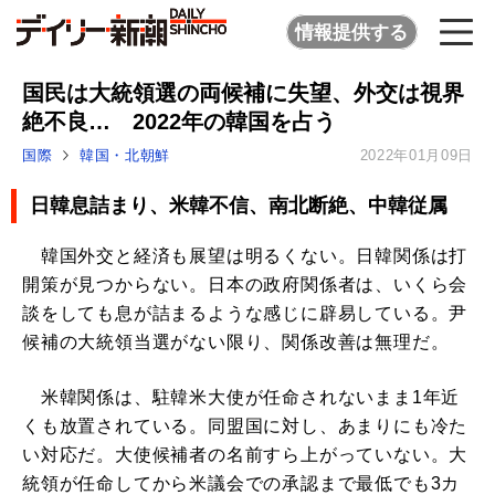
情報提供する
国民は大統領選の両候補に失望、外交は視界
絶不良… 2022年の韓国を占う
国際
韓国・北朝鮮
2022年01月09日
日韓息詰まり、米韓不信、南北断絶、中韓従属
韓国外交と経済も展望は明るくない。日韓関係は打
開策が見つからない。日本の政府関係者は、いくら会
談をしても息が詰まるような感じに辟易している。尹
候補の大統領当選がない限り、関係改善は無理だ。
米韓関係は、駐韓米大使が任命されないまま1年近
くも放置されている。同盟国に対し、あまりにも冷た
い対応だ。大使候補者の名前すら上がっていない。大
統領が任命してから米議会での承認まで最低でも3カ