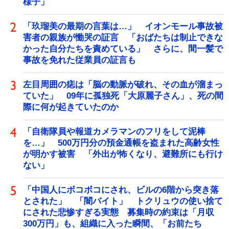
様子」
「玖瑠美の最期の言葉は…」 イオンモール事故被
害者の親族が慟哭の証言 「おばたちは制止できな
かった自分たちを責めている」 さらに、間一髪で
事故を免れた従業員の証言も
左目周囲の痣は「脳の動脈が破れ、その血が溜まっ
ていた」 09年に孤独死「大原麗子さん」、死の間
際に何が起きていたのか
「自衛隊員や報道カメラマンのフリをして泥棒
を…」 500万円分の預金通帳を盗まれた高齢女性
が明かす被害 「外出が怖くなり、避難所にも行け
ない」
「中国人にボコボコにされ、ビルの6階から突き落
とされた」 「闇バイト」 トクリュウの使い捨て
にされた悲惨すぎる実態 募集時の約束は「月収
300万円」も、組織に入った瞬間、「お前たち