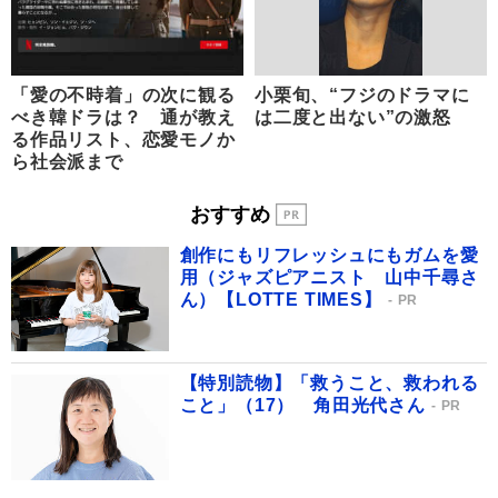
「愛の不時着」の次に観る
小栗旬、“フジのドラマに
べき韓ドラは？ 通が教え
は二度と出ない”の激怒
る作品リスト、恋愛モノか
ら社会派まで
おすすめ
創作にもリフレッシュにもガムを愛
用（ジャズピアニスト 山中千尋さ
ん）【LOTTE TIMES】
PR
【特別読物】「救うこと、救われる
こと」（17） 角田光代さん
PR