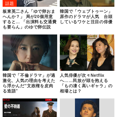
話題
板東英二さん「ゆで卵おま
韓国で「ウェブトゥーン」
へんか？」 局が20個用意
原作のドラマが人気 台頭
すると… 「出演料も交通費
しているワケと注目の俳優
も要らん」のゆで卵伝説
韓国で「不倫ドラマ」が過
人気俳優が次々Netflix
激化、人気の理由を考えた
へ……民放が頭を抱える
ら浮かんだ“文政権を皮肉
「もの凄く高いギャラ」の
る造語”
相場とは？