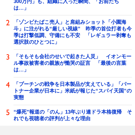
300万円」も、組織に入った瞬間、「お前たち
は…」
「ゾンビたばこ売人」と肩組みショット「小園海
斗」に注がれる“厳しい視線” 昨季の首位打者も今
季は打撃低調、守備にも不安 「レギュラー剥奪も
選択肢のひとつに」
「そもそも会社のせいで起きた人災」 イオンモー
ル事故被害者の親族が慟哭の証言 「最後の言葉
は…」
「プーチンの戦争を日本製品が支えている」「パー
トナー企業が日本に」米紙が報じた“スパイ天国”の
実態
“爆死”報道の「のん」13年ぶり連ドラ本格復帰 そ
れでも視聴者の評判が上々な理由