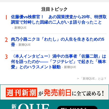
注目トピック
佐藤優vs検察官！ あの国策捜査から20年、特捜取
調室で対峙した因縁の二人がいま語り合ったこと
新潮QUE
肉乃小路ニクヨ「わたし」の人生を生きるための5
冊
新潮QUE
〈本人インタビュー〉渦中の当事者「佐藤二朗」は
何を語ったのか――「フジテレビ」で起きた「橋本
愛」とのハラスメント騒動
新潮QUE
「新潮QUE」とは？