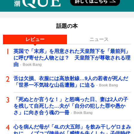
話題の本
レビュー
ニュース
英国で「末席」を用意された天皇陛下を「最前列」
に呼び寄せた人物とは？ 天皇陛下が尊敬される理
由
Book Bang
舌は欠損、衣服には高放射線…9人の若者が死んだ
「世界一不気味な山岳遭難」に迫る
Book Bang
「死ぬとか言うな！」と怒鳴った日、妻は2人の子
を残して自死した…夫が「自分の犯した罪や愚か
さ」に向き合う魂の一冊
Book Bang
心を病んだ母が「4Lの大五郎」を飲み干しゲロまみ
れに…ノブコブ徳井が「感情を失くした」子供時代