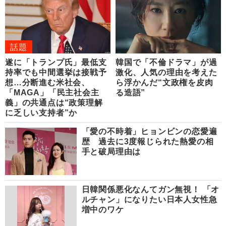
話題
遂に「トランプ氏」最低支
韓国で「不倫ドラマ」が過
持率でも中間選挙は接戦予
激化、人気の理由を考えた
想…分断進む米社会、
ら浮かんだ“文政権を皮肉
「MAGA」「民主社会主
る造語”
義」の共通点は“政策理解
に乏しい支持者”か
「愛の不時着」ヒョンビンの恋愛遍
歴 過去に3度報じられた熱愛の相
手と破局理由は
日韓関係悪化なんてガン無視！ 「オ
ルチャン」になりたい日本人女性急
増中のワケ