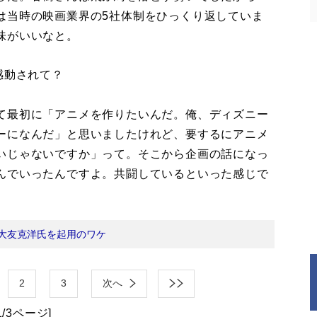
は当時の映画業界の5社体制をひっくり返していま
味がいいなと。
感動されて？
て最初に「アニメを作りたいんだ。俺、ディズニー
ーになんだ」と思いましたけれど、要するにアニメ
いじゃないですか」って。そこから企画の話になっ
んでいったんですよ。共闘しているといった感じで
大友克洋氏を起用のワケ
2
3
次へ
1/3ページ]