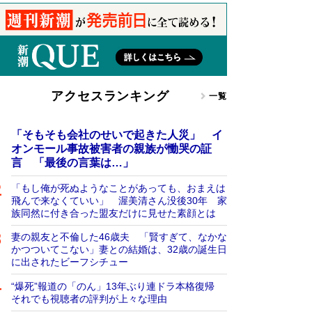
アクセスランキング
一覧
「そもそも会社のせいで起きた人災」 イ
オンモール事故被害者の親族が慟哭の証
言 「最後の言葉は…」
「もし俺が死ぬようなことがあっても、おまえは
飛んで来なくていい」 渥美清さん没後30年 家
族同然に付き合った盟友だけに見せた素顔とは
妻の親友と不倫した46歳夫 「賢すぎて、なかな
かつついてこない」妻との結婚は、32歳の誕生日
に出されたビーフシチュー
“爆死”報道の「のん」13年ぶり連ドラ本格復帰
それでも視聴者の評判が上々な理由