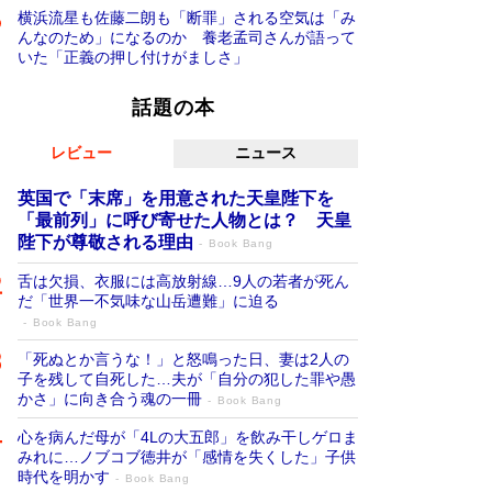
横浜流星も佐藤二朗も「断罪」される空気は「み
んなのため」になるのか 養老孟司さんが語って
いた「正義の押し付けがましさ」
話題の本
レビュー
ニュース
英国で「末席」を用意された天皇陛下を
「最前列」に呼び寄せた人物とは？ 天皇
陛下が尊敬される理由
Book Bang
舌は欠損、衣服には高放射線…9人の若者が死ん
だ「世界一不気味な山岳遭難」に迫る
Book Bang
「死ぬとか言うな！」と怒鳴った日、妻は2人の
子を残して自死した…夫が「自分の犯した罪や愚
かさ」に向き合う魂の一冊
Book Bang
心を病んだ母が「4Lの大五郎」を飲み干しゲロま
みれに…ノブコブ徳井が「感情を失くした」子供
時代を明かす
Book Bang