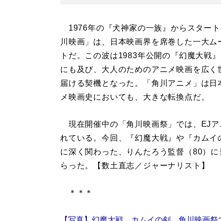
1976年の『犬神家の一族』からスター
川映画」は、日本映画界を席巻した一大ム
トだ。この波は1983年公開の『幻魔大戦
にも及び、大人のためのアニメ映画を広く
届ける契機となった。「角川アニメ」は日
メ映画史においても、大きな転換点だ。
現在開催中の「角川映画祭」では、EJア
れている。今回、『幻魔大戦』や『カムイの
に深く関わった、りんたろう監督（80）
らった。【数土直志／ジャーナリスト】
＊＊＊
【写真】幻魔大戦、カムイの剣…角川映画祭