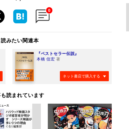
0
て読みたい関連本
『ベストセラー伝説』
本橋 信宏
著
ネット書店で購入する
事も読まれています