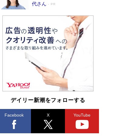
皇陛下はお元気でおられるか」がサウジ国王の第
代さん
PR
一声になる理由
Book Bang
デイリー新潮をフォローする
Facebook
X
YouTube