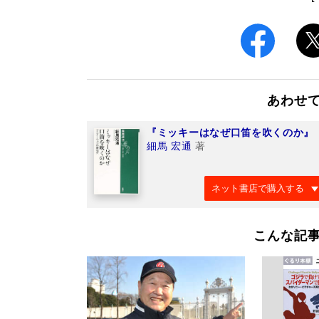
あわせ
『ミッキーはなぜ口笛を吹くのか』
細馬 宏通
著
ネット書店で購入する
こんな記