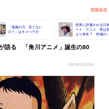
情報提供
世界に評価される日
「鬼滅の刃、見てない
ート・アニメ 実は
の？」はキメハラか
より有名？ 85歳の..
が語る 「角川アニメ」誕生の80
2021年11月25日