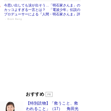
今思い出しても涙が出そう…「明石家さんま」の
カッコよすぎる一言とは？ 「電波少年」伝説の
プロデューサーによる『人間・明石家さんま』評
Book Bang
「宇宙兄弟」最終46巻がベストセラー1
位 宇宙開発への関心を押し上げた18年の
物語に幕 特装版には「宇宙で描かれたマ
ンガ」も収録
Book Bang
美輪明宏 晩年の回答を集めた『ほほえんで生き
るための人生相談』がランクイン［エンターテイ
メントベストセラー］
Book Bang
「『火垂るの墓』は、大嘘である」原作者が抱き
続けた“自責の念”とは…「自己憐憫は描きたくな
い」監督が徹底的にこだわったこと（後編） #
戦争の記憶
Book Bang
入社10年目にして最下位の営業がトップに大逆
おすすめ
転 上司の“意外な一言”から生まれた「雑談のテ
クニック」とは
Book Bang
【特別読物】「救うこと、救
皇室はなぜ世界から尊敬されているのか？ 「天
われること」（17） 角田光