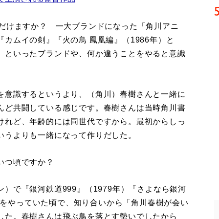
ただけますか？ 一大ブランドになった「角川アニ
カムイの剣』『火の鳥 鳳凰編』（1986年）と
」といったブランドや、何か違うことをやると意識
を意識するというより、（角川）春樹さんと一緒に
んど共闘している感じです。春樹さんは当時角川書
けれど、年齢的には同世代ですから。最初からしっ
いうよりも一緒になって作りだした。
いつ頃ですか？
）で『銀河鉄道999』（1979年）『さよなら銀河
年）をやっていた頃で、知り合いから「角川春樹が会い
した。春樹さんは飛ぶ鳥を落とす勢いでしたから