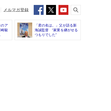
メルマガ登録
本のア
「君の名は。」父が語る新
宮崎駿
海誠監督 “家業を継がせる
.
つもりでした”