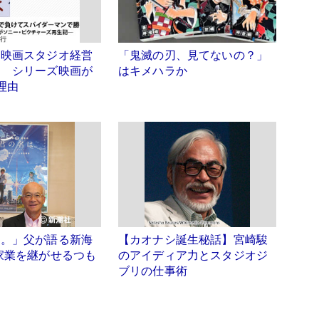
ド映画スタジオ経営
「鬼滅の刃、見てないの？」
す シリーズ映画が
はキメハラか
理由
は。」父が語る新海
【カオナシ誕生秘話】宮崎駿
家業を継がせるつも
のアイディア力とスタジオジ
ブリの仕事術