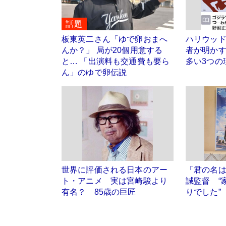
話題
板東英二さん「ゆで卵おまへ
ハリウッ
んか？」 局が20個用意する
者が明か
と… 「出演料も交通費も要ら
多い3つの
ん」のゆで卵伝説
世界に評価される日本のアー
「君の名
ト・アニメ 実は宮崎駿より
誠監督 “
有名？ 85歳の巨匠
りでした”