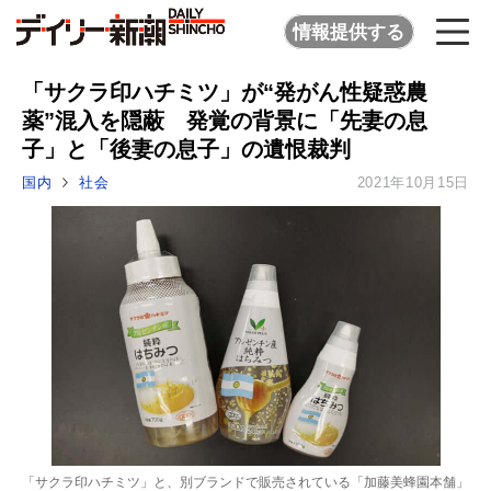
情報提供する
「サクラ印ハチミツ」が“発がん性疑惑農
薬”混入を隠蔽 発覚の背景に「先妻の息
子」と「後妻の息子」の遺恨裁判
国内
社会
2021年10月15日
「サクラ印ハチミツ」と、別ブランドで販売されている「加藤美蜂園本舗」