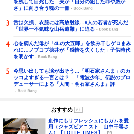
を残して自死した…夫が「自分の犯した罪や愚か
さ」に向き合う魂の一冊
Book Bang
舌は欠損、衣服には高放射線…9人の若者が死んだ
「世界一不気味な山岳遭難」に迫る
Book Bang
心を病んだ母が「4Lの大五郎」を飲み干しゲロまみ
れに…ノブコブ徳井が「感情を失くした」子供時代
を明かす
Book Bang
今思い出しても涙が出そう…「明石家さんま」のカ
ッコよすぎる一言とは？ 「電波少年」伝説のプロ
デューサーによる『人間・明石家さんま』評
Book Bang
おすすめ
創作にもリフレッシュにもガムを愛
用（ジャズピアニスト 山中千尋さ
ん）【LOTTE TIMES】
PR