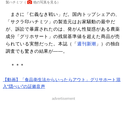
製ハチミツ（
他の写真を見る
）
まさに「仁義なき戦い」だ。国内トップシェアの、
「サクラ印ハチミツ」の製造元はお家騒動の最中だ
が、訴訟で暴露されたのは、発がん性疑惑がある農薬
成分「グリホサート」の残留基準値を超えた商品が売
られている実態だった。本誌（「
週刊新潮
」）の独自
調査でも驚きの結果が――。
＊＊＊
【動画】「食品衛生法からいったらアウト」グリサホート混
入“隠ぺい”の証拠音声
advertisement