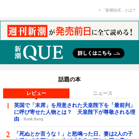
「新潮QUE」とは？
話題の本
レビュー
ニュース
英国で「末席」を用意された天皇陛下を「最前列」
に呼び寄せた人物とは？ 天皇陛下が尊敬される理
由
Book Bang
「死ぬとか言うな！」と怒鳴った日、妻は2人の子