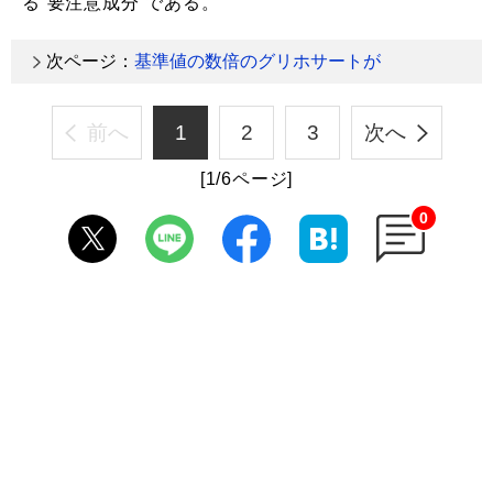
る“要注意成分”である。
次ページ：
基準値の数倍のグリホサートが
前へ
1
2
3
次へ
[1/6ページ]
0