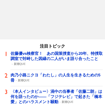
注目トピック
佐藤優vs検察官！ あの国策捜査から20年、特捜取
調室で対峙した因縁の二人がいま語り合ったこと
新潮QUE
肉乃小路ニクヨ「わたし」の人生を生きるための5
冊
新潮QUE
〈本人インタビュー〉渦中の当事者「佐藤二朗」は
何を語ったのか――「フジテレビ」で起きた「橋本
愛」とのハラスメント騒動
新潮QUE