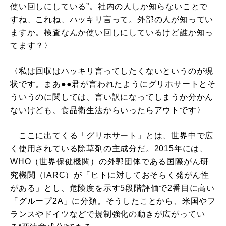
使い回しにしている”。社内の人しか知らないことで
すね、これね、ハッキリ言って。外部の人が知ってい
ますか。検査なんか使い回しにしているけど誰か知っ
てます？〉
〈私は回収はハッキリ言ってしたくないというのが現
状です。まあ●●君が言われたようにグリホサートとそ
ういうのに関しては、言い訳になってしまうか分かん
ないけども、食品衛生法からいったらアウトです〉
ここに出てくる「グリホサート」とは、世界中で広
く使用されている除草剤の主成分だ。2015年には、
WHO（世界保健機関）の外郭団体である国際がん研
究機関（IARC）が「ヒトに対しておそらく発がん性
がある」とし、危険度を示す5段階評価で2番目に高い
「グループ2A」に分類。そうしたことから、米国やフ
ランスやドイツなどで規制強化の動きが広がってい