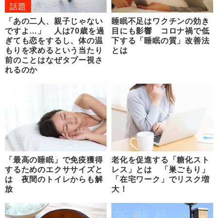
話題
「あの二人、親子じゃない
睡眠不足はワクチンの効き
ですよ…」 人は70歳を過
目にも影響 コロナ禍で低
ぎても恋をするし、体の温
下する「睡眠の質」改善法
もりを求めるという当たり
とは
前のことはなぜタブー視さ
れるのか
「最高の睡眠」で免疫獲得
老化を促進する「糖化スト
するためのエクササイズと
レス」とは 「巣ごもり」
は 夜間のトイレからも解
「在宅ワーク」でリスク増
放
大！