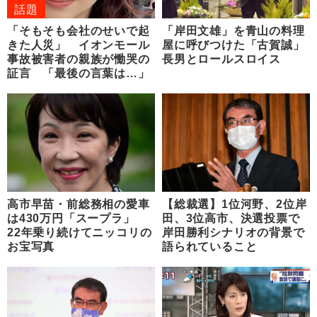
話題
「そもそも会社のせいで起
「岸田文雄」を青山の料理
きた人災」 イオンモール
屋に呼びつけた「古賀誠」
事故被害者の親族が慟哭の
長男とロールスロイス
証言 「最後の言葉は…」
高市早苗・前総務相の愛車
【総裁選】1位河野、2位岸
は430万円「スープラ」
田、3位高市、決選投票で
22年乗り続けてニッコリの
岸田勝利シナリオの背景で
お宝写真
語られていること