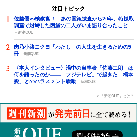
注目トピック
佐藤優vs検察官！ あの国策捜査から20年、特捜取
調室で対峙した因縁の二人がいま語り合ったこと
新潮QUE
肉乃小路ニクヨ「わたし」の人生を生きるための5
冊
新潮QUE
〈本人インタビュー〉渦中の当事者「佐藤二朗」は
何を語ったのか――「フジテレビ」で起きた「橋本
愛」とのハラスメント騒動
新潮QUE
「新潮QUE」とは？