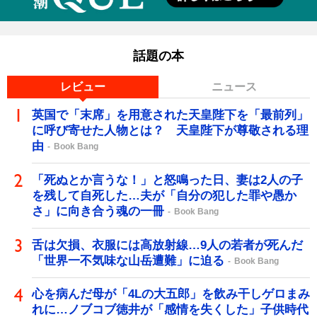
話題の本
レビュー
ニュース
英国で「末席」を用意された天皇陛下を「最前列」
に呼び寄せた人物とは？ 天皇陛下が尊敬される理
由
Book Bang
「死ぬとか言うな！」と怒鳴った日、妻は2人の子
を残して自死した…夫が「自分の犯した罪や愚か
さ」に向き合う魂の一冊
Book Bang
舌は欠損、衣服には高放射線…9人の若者が死んだ
「世界一不気味な山岳遭難」に迫る
Book Bang
心を病んだ母が「4Lの大五郎」を飲み干しゲロまみ
れに…ノブコブ徳井が「感情を失くした」子供時代