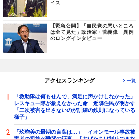
イス
【緊急公開】「自民党の悪いところ
は全て見た」政治家・菅義偉 異例
のロングインタビュー
アクセスランキング
一覧
「救助隊は何もせんで、満足に声かけしなかった」
レスキュー隊が救えなかった命 近隣住民が明かす
「二次被害を出さないのが訓練の鉄則になっている
様子」
「玖瑠美の最期の言葉は…」 イオンモール事故被
害者の親族が慟哭の証言 「おばたちは制止できな