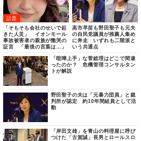
話題
「そもそも会社のせいで起
高市早苗も野田聖子も元夫
きた人災」 イオンモール
の自民党議員が推薦人集め
事故被害者の親族が慟哭の
に奔走 いずれも二階派と
証言 「最後の言葉は…」
いう共通点
「喧嘩上手」な菅総理はどこで間違
ったのか？ 危機管理コンサルタン
トが解説
野田聖子の夫は「元暴力団員」と裁
判所が認定 約10年間組員として活
動
「岸田文雄」を青山の料理屋に呼び
つけた「古賀誠」長男とロールスロ