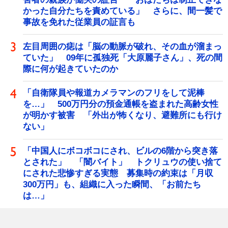
かった自分たちを責めている」 さらに、間一髪で
事故を免れた従業員の証言も
左目周囲の痣は「脳の動脈が破れ、その血が溜まっ
ていた」 09年に孤独死「大原麗子さん」、死の間
際に何が起きていたのか
「自衛隊員や報道カメラマンのフリをして泥棒
を…」 500万円分の預金通帳を盗まれた高齢女性
が明かす被害 「外出が怖くなり、避難所にも行け
ない」
「中国人にボコボコにされ、ビルの6階から突き落
とされた」 「闇バイト」 トクリュウの使い捨て
にされた悲惨すぎる実態 募集時の約束は「月収
300万円」も、組織に入った瞬間、「お前たち
は…」