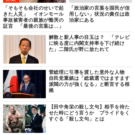
「そもそも会社のせいで起
「政治家の言葉を国民が信
きた人災」 イオンモール
用しない」状況の責任は政
事故被害者の親族が慟哭の
治家にある
証言 「最後の言葉は…」
解散と新人事の目玉は？ 「テレビ
に映る度に内閣支持率を下げ続け
た」二階氏が野に放たれて
菅総理に引導を渡した意外な人物
自民党重鎮は「総裁選ではますます
派閥の力が強くなる」と断言する根
拠
【田中角栄の殺し文句】相手を待た
せた時にどう言うか プライドをく
すぐる「殺し文句」とは