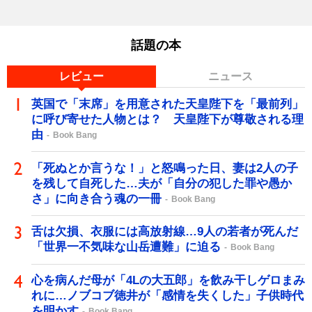
話題の本
レビュー
ニュース
英国で「末席」を用意された天皇陛下を「最前列」
に呼び寄せた人物とは？ 天皇陛下が尊敬される理
由
Book Bang
「死ぬとか言うな！」と怒鳴った日、妻は2人の子
を残して自死した…夫が「自分の犯した罪や愚か
さ」に向き合う魂の一冊
Book Bang
舌は欠損、衣服には高放射線…9人の若者が死んだ
「世界一不気味な山岳遭難」に迫る
Book Bang
心を病んだ母が「4Lの大五郎」を飲み干しゲロまみ
れに…ノブコブ徳井が「感情を失くした」子供時代
を明かす
Book Bang