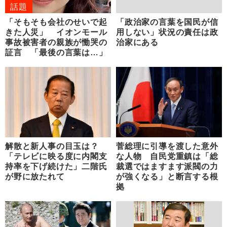
話題
「そもそも会社のせいで起
「政治家の言葉を国民が信
きた人災」 イオンモール
用しない」状況の責任は政
事故被害者の親族が慟哭の
治家にある
証言 「最後の言葉は…」
解散と新人事の目玉は？
菅総理に引導を渡した意外
「テレビに映る度に内閣支
な人物 自民党重鎮は「総
持率を下げ続けた」二階氏
裁選ではますます派閥の力
が野に放たれて
が強くなる」と断言する根
拠