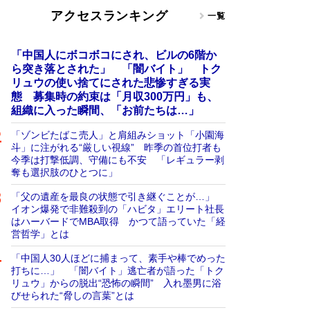
アクセスランキング
一覧
「中国人にボコボコにされ、ビルの6階か
ら突き落とされた」 「闇バイト」 トク
リュウの使い捨てにされた悲惨すぎる実
態 募集時の約束は「月収300万円」も、
組織に入った瞬間、「お前たちは…」
「ゾンビたばこ売人」と肩組みショット「小園海
斗」に注がれる“厳しい視線” 昨季の首位打者も
今季は打撃低調、守備にも不安 「レギュラー剥
奪も選択肢のひとつに」
「父の遺産を最良の状態で引き継ぐことが…」
イオン爆発で非難殺到の「ハビタ」エリート社長
はハーバードでMBA取得 かつて語っていた「経
営哲学」とは
「中国人30人ほどに捕まって、素手や棒でめった
打ちに…」 「闇バイト」逃亡者が語った「トク
リュウ」からの脱出“恐怖の瞬間” 入れ墨男に浴
びせられた“脅しの言葉”とは