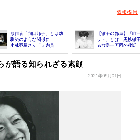
情報提供
原作者「向田邦子」とは幼
【徹子の部屋】「唯
馴染のような関係に――
ット」とは 黒柳徹
小林亜星さん「寺内貫...
る放送一万回の秘話
人らが語る知られざる素顔
2021年09月01日