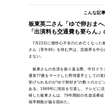
こんな記
板東英二さん「ゆで卵おまへ
「出演料も交通費も要らん」
7月22日に慢性心不全のため亡くなった
さん（享年86）を悼む声は、芸能界を中心
まない。
板東さんの生涯を振り返る際、中日ドラ
通算77勝をマークした野球選手としての実
挙げられるのが“ゆで卵好き”の数々のエピ
ある。1969年に現役を引退し、テレビに
移した板東さんは、79年開始の生放送番組
福亭鶴瓶が脇を固めた。