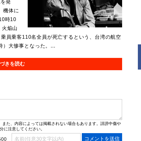
北を発
。機体に
0時10
・火焔山
。乗員乗客110名全員が死亡するという、台湾の航空
）大惨事となった。...
づきを読む