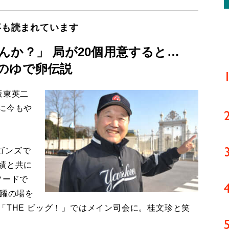
事も読まれています
んか？」 局が20個用意すると…
のゆで卵伝説
板東英二
に今もや
ゴンズで
績と共に
ソードで
活躍の場を
「THE ビッグ！」ではメイン司会に。桂文珍と笑