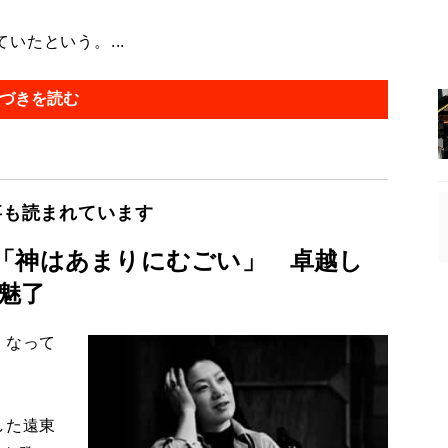
たという。...
づきを読む
事も読まれています
「神はあまりにむごい」 卓越し
魅了
くなって
した遠東