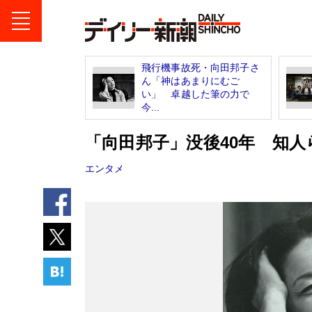
飛行機事故死・向田邦子さ
ん「神はあまりにむご
い」 卓越した筆の力で
今...
「向田邦子」没後40年 知
エンタメ