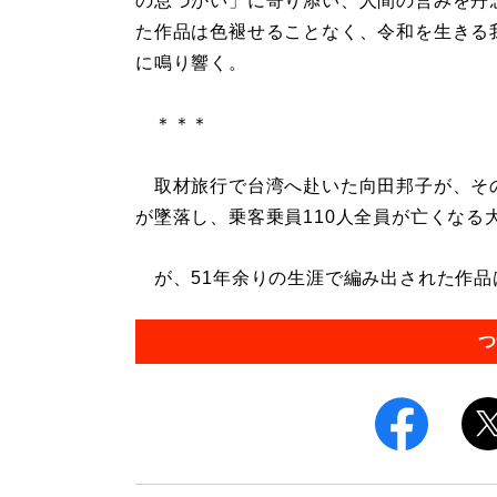
の息づかい」に寄り添い、人間の営みを丹
た作品は色褪せることなく、令和を生きる
に鳴り響く。
＊＊＊
取材旅行で台湾へ赴いた向田邦子が、その
が墜落し、乗客乗員110人全員が亡くなる
が、51年余りの生涯で編み出された作品は
つ