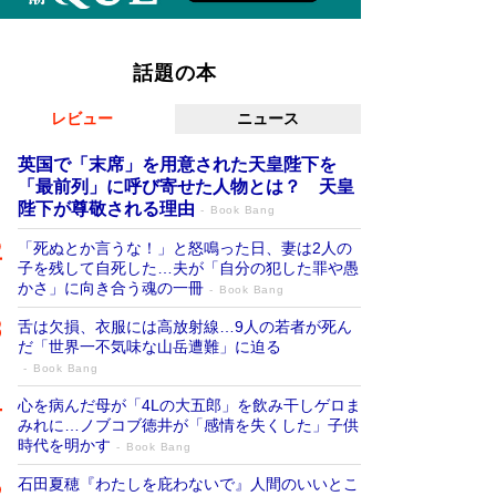
話題の本
レビュー
ニュース
英国で「末席」を用意された天皇陛下を
「最前列」に呼び寄せた人物とは？ 天皇
陛下が尊敬される理由
Book Bang
「死ぬとか言うな！」と怒鳴った日、妻は2人の
子を残して自死した…夫が「自分の犯した罪や愚
かさ」に向き合う魂の一冊
Book Bang
舌は欠損、衣服には高放射線…9人の若者が死ん
だ「世界一不気味な山岳遭難」に迫る
Book Bang
心を病んだ母が「4Lの大五郎」を飲み干しゲロま
みれに…ノブコブ徳井が「感情を失くした」子供
時代を明かす
Book Bang
石田夏穂『わたしを庇わないで』人間のいいとこ