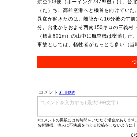
航空103便（ボーイング737型機）は、台
（た）ち、高雄空港へと機首を向けていた
異変が起きたのは、離陸から16分後の午前1
分。台北からおよそ西南150キロの三義村
（標高601m）の山中に航空機は墜落した
事故としては、犠牲者がもっとも多い（当時
つ