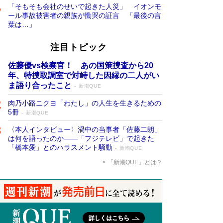
「そもそも会社のせいで起きた人災」 イオンモ
ール事故被害者の親族が慟哭の証言 「最後の言
葉は…」
注目トピック
佐藤優vs検察官！ あの国策捜査から20
年、特捜取調室で対峙した因縁の二人がい
ま語り合ったこと
新潮QUE
肉乃小路ニクヨ「わたし」の人生を生きるための
5冊
新潮QUE
〈本人インタビュー〉渦中の当事者「佐藤二朗」
は何を語ったのか――「フジテレビ」で起きた
「橋本愛」とのハラスメント騒動
新潮QUE
「新潮QUE」とは？