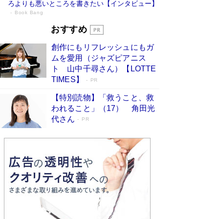
ろよりも悪いところを書きたい【インタビュー】
Book Bang
73歳でも働くしかない 「老後レス時代」
おすすめ
に交通誘導員の独白が話題
Book Bang
創作にもリフレッシュにもガ
「『火垂るの墓』は、大嘘である」原作者が抱き
ムを愛用（ジャズピアニス
続けた“自責の念”とは…「自己憐憫は描きたくな
ト 山中千尋さん）【LOTTE
い」監督が徹底的にこだわったこと（後編） #
TIMES】
PR
戦争の記憶
Book Bang
【特別読物】「救うこと、救
「なんで？ そんな馬鹿な……」90歳になった作
われること」（17） 角田光
家・阿刀田高さんが、ひとり暮らしの生活を明か
す
代さん
Book Bang
PR
友近氏、絶賛！ 鎌倉を舞台に、孤独を抱えた
人々が新たな一歩を踏み出す連作短篇集『海のほ
とりのプラネット』試し読み
Book Bang
和田秀樹の70代、80代向け新書がベスト3を独
占 上半期1位にも選出［新書ベストセラー］
Book Bang