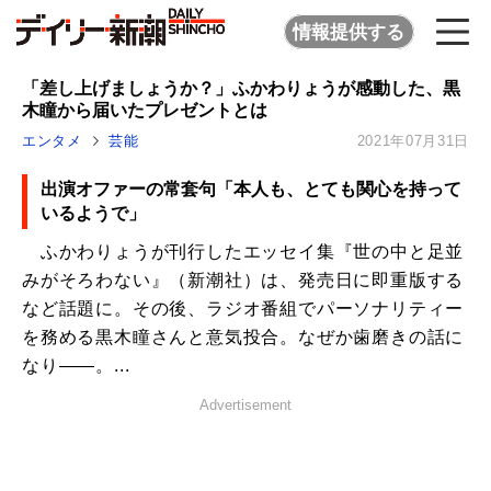
情報提供する
「差し上げましょうか？」ふかわりょうが感動した、黒
木瞳から届いたプレゼントとは
エンタメ
芸能
2021年07月31日
出演オファーの常套句「本人も、とても関心を持って
いるようで」
ふかわりょうが刊行したエッセイ集『世の中と足並
みがそろわない』（新潮社）は、発売日に即重版する
など話題に。その後、ラジオ番組でパーソナリティー
を務める黒木瞳さんと意気投合。なぜか歯磨きの話に
なり――。...
Advertisement