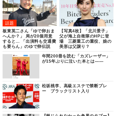
話題
板東英二さん「ゆで卵おま
【写真4枚】「北川景子」
へんか？」 局が20個用意
父が海上自衛隊のHPに登
すると… 「出演料も交通費
場 三菱重工の重役、娘の
も要らん」のゆで卵伝説
美形は父譲り？
年間200冊を読む「カズレーザー」
が15年ぶりに泣いた本とは――
松坂桃李、高級エステで禁断プレ
ー ブラックリスト入り
【報じられなかった角界のタブー】