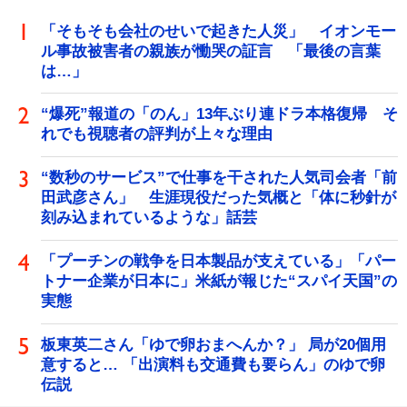
「そもそも会社のせいで起きた人災」 イオンモー
ル事故被害者の親族が慟哭の証言 「最後の言葉
は…」
“爆死”報道の「のん」13年ぶり連ドラ本格復帰 そ
れでも視聴者の評判が上々な理由
“数秒のサービス”で仕事を干された人気司会者「前
田武彦さん」 生涯現役だった気概と「体に秒針が
刻み込まれているような」話芸
「プーチンの戦争を日本製品が支えている」「パー
トナー企業が日本に」米紙が報じた“スパイ天国”の
実態
板東英二さん「ゆで卵おまへんか？」 局が20個用
意すると… 「出演料も交通費も要らん」のゆで卵
伝説