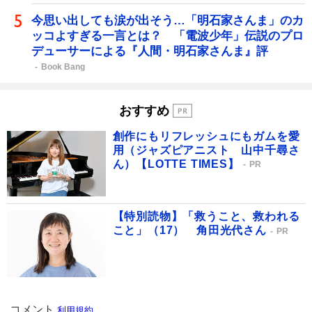
今思い出しても涙が出そう…「明石家さんま」のカ
ッコよすぎる一言とは？ 「電波少年」伝説のプロ
デューサーによる『人間・明石家さんま』評
Book Bang
おすすめ
創作にもリフレッシュにもガムを愛
用（ジャズピアニスト 山中千尋さ
ん）【LOTTE TIMES】
PR
【特別読物】「救うこと、救われる
こと」（17） 角田光代さん
PR