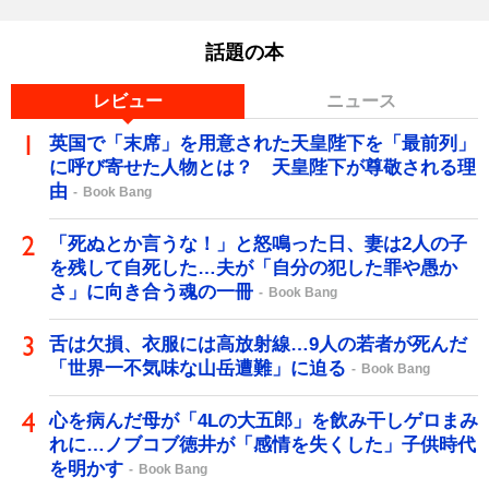
話題の本
レビュー
ニュース
英国で「末席」を用意された天皇陛下を「最前列」
に呼び寄せた人物とは？ 天皇陛下が尊敬される理
由
Book Bang
「死ぬとか言うな！」と怒鳴った日、妻は2人の子
を残して自死した…夫が「自分の犯した罪や愚か
さ」に向き合う魂の一冊
Book Bang
舌は欠損、衣服には高放射線…9人の若者が死んだ
「世界一不気味な山岳遭難」に迫る
Book Bang
心を病んだ母が「4Lの大五郎」を飲み干しゲロまみ
れに…ノブコブ徳井が「感情を失くした」子供時代
を明かす
Book Bang