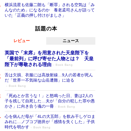
横浜流星も佐藤二朗も「断罪」される空気は「み
んなのため」になるのか 養老孟司さんが語って
いた「正義の押し付けがましさ」
話題の本
レビュー
ニュース
英国で「末席」を用意された天皇陛下を
「最前列」に呼び寄せた人物とは？ 天皇
陛下が尊敬される理由
Book Bang
舌は欠損、衣服には高放射線…9人の若者が死ん
だ「世界一不気味な山岳遭難」に迫る
Book Bang
「死ぬとか言うな！」と怒鳴った日、妻は2人の
子を残して自死した…夫が「自分の犯した罪や愚
かさ」に向き合う魂の一冊
Book Bang
心を病んだ母が「4Lの大五郎」を飲み干しゲロま
みれに…ノブコブ徳井が「感情を失くした」子供
時代を明かす
Book Bang