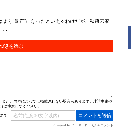
より“盤石”になったといえるわけだが、秋篠宮家
..
づきを読む