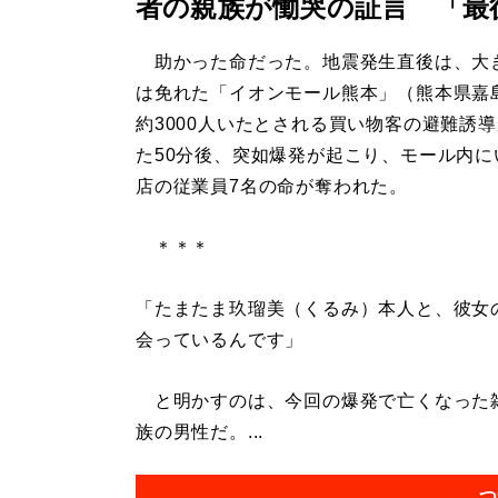
者の親族が慟哭の証言 「最
助かった命だった。地震発生直後は、大
は免れた「イオンモール熊本」（熊本県嘉
約3000人いたとされる買い物客の避難誘
た50分後、突如爆発が起こり、モール内に
店の従業員7名の命が奪われた。
＊＊＊
「たまたま玖瑠美（くるみ）本人と、彼女
会っているんです」
と明かすのは、今回の爆発で亡くなった雑
族の男性だ。...
つ