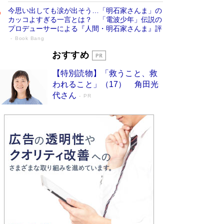
今思い出しても涙が出そう…「明石家さんま」の
カッコよすぎる一言とは？ 「電波少年」伝説の
プロデューサーによる『人間・明石家さんま』評
Book Bang
「宇宙兄弟」最終46巻がベストセラー1
おすすめ
位 宇宙開発への関心を押し上げた18年の
【特別読物】「救うこと、救
物語に幕 特装版には「宇宙で描かれたマ
われること」（17） 角田光
ンガ」も収録
Book Bang
代さん
PR
美輪明宏 晩年の回答を集めた『ほほえんで生き
るための人生相談』がランクイン［エンターテイ
メントベストセラー］
Book Bang
「『火垂るの墓』は、大嘘である」原作者が抱き
続けた“自責の念”とは…「自己憐憫は描きたくな
い」監督が徹底的にこだわったこと（後編） #
戦争の記憶
Book Bang
入社10年目にして最下位の営業がトップに大逆
転 上司の“意外な一言”から生まれた「雑談のテ
クニック」とは
Book Bang
皇室はなぜ世界から尊敬されているのか？ 「天