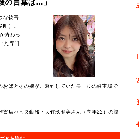
後の言葉は…」
きな被害
島町）。
導が終わっ
いた専門
のおばとその娘が、避難していたモールの駐車場で
貨店ハビタ勤務・大竹玖瑠美さん（享年22）の親
づきを読む