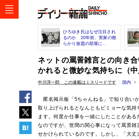
ひろゆき氏はなぜ注目され
るのか 20年前、実家の散
らかり放題の部屋に...
ネットの罵詈雑言との向き合
かれると微妙な気持ちに（中
中川淳一郎 この連載はミスリードです
国内
匿名掲示板「5ちゃんねる」で知り合い
取り上げられるとなんともビミョーな気持
ます。何度か仕事を一緒にしたことがある
なのですが、世間の関心事になって罵詈雑
せかけられているのです。しかし、「大丈