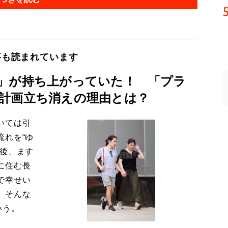
事も読まれています
」が持ち上がっていた！ 「プラ
計画立ち消えの理由とは？
いては引
流れを“ゆ
今後、ます
に住む長
で幸せい
。そんな
いう。