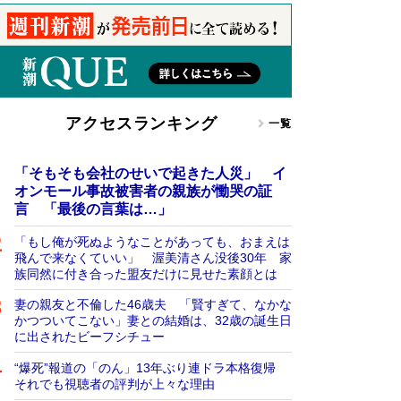
アクセスランキング
一覧
「そもそも会社のせいで起きた人災」 イ
オンモール事故被害者の親族が慟哭の証
言 「最後の言葉は…」
「もし俺が死ぬようなことがあっても、おまえは
飛んで来なくていい」 渥美清さん没後30年 家
族同然に付き合った盟友だけに見せた素顔とは
妻の親友と不倫した46歳夫 「賢すぎて、なかな
かつついてこない」妻との結婚は、32歳の誕生日
に出されたビーフシチュー
“爆死”報道の「のん」13年ぶり連ドラ本格復帰
それでも視聴者の評判が上々な理由