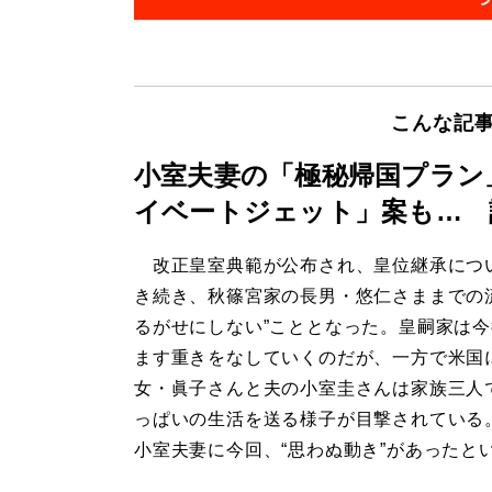
こんな記
小室夫妻の「極秘帰国プラン
イベートジェット」案も… 
改正皇室典範が公布され、皇位継承につ
き続き、秋篠宮家の長男・悠仁さままでの
るがせにしない”こととなった。皇嗣家は
ます重きをなしていくのだが、一方で米国
女・眞子さんと夫の小室圭さんは家族三人
っぱいの生活を送る様子が目撃されている
小室夫妻に今回、“思わぬ動き”があったと