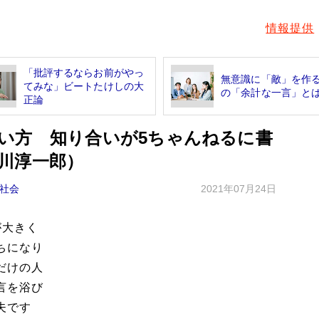
情報提供
「批評するならお前がやっ
無意識に「敵」を作
てみな」ビートたけしの大
の「余計な一言」と
正論
い方 知り合いが5ちゃんねるに書
川淳一郎）
社会
2021年07月24日
が大きく
ちになり
だけの人
言を浴び
夫です