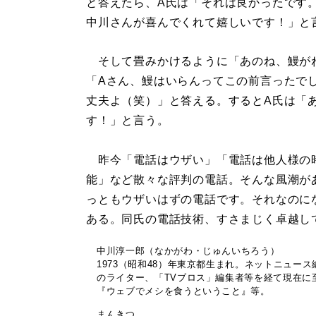
と答えたら、A氏は「それは良かったです
中川さんが喜んでくれて嬉しいです！」と
そして畳みかけるように「あのね、鰻が
「Aさん、鰻はいらんってこの前言ったで
丈夫よ（笑）」と答える。するとA氏は「
す！」と言う。
昨今「電話はウザい」「電話は他人様の
能」など散々な評判の電話。そんな風潮が
っともウザいはずの電話です。それなのに
ある。同氏の電話技術、すさまじく卓越し
中川淳一郎（なかがわ・じゅんいちろう）
1973（昭和48）年東京都生まれ。ネットニュース
のライター、「TVブロス」編集者等を経て現在に
『ウェブでメシを食うということ』等。
まんきつ