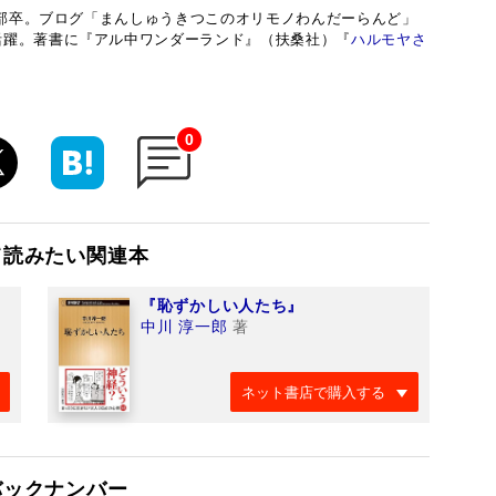
術学部卒。ブログ「まんしゅうきつこのオリモノわんだーらんど」
活躍。著書に『アル中ワンダーランド』（扶桑社）『
ハルモヤさ
0
て読みたい関連本
『恥ずかしい人たち』
中川 淳一郎
著
ネット書店で購入する
バックナンバー