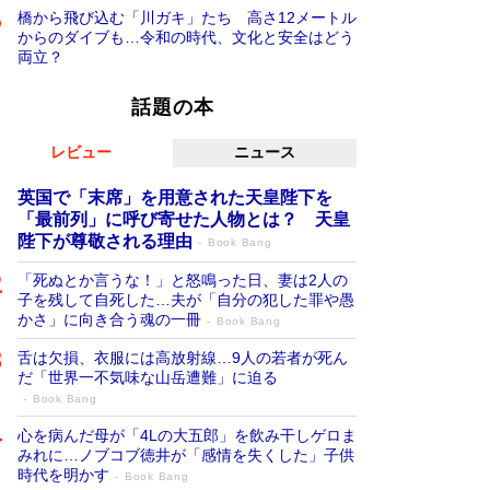
橋から飛び込む「川ガキ」たち 高さ12メートル
からのダイブも…令和の時代、文化と安全はどう
両立？
話題の本
レビュー
ニュース
英国で「末席」を用意された天皇陛下を
「最前列」に呼び寄せた人物とは？ 天皇
陛下が尊敬される理由
Book Bang
「死ぬとか言うな！」と怒鳴った日、妻は2人の
子を残して自死した…夫が「自分の犯した罪や愚
かさ」に向き合う魂の一冊
Book Bang
舌は欠損、衣服には高放射線…9人の若者が死ん
だ「世界一不気味な山岳遭難」に迫る
Book Bang
心を病んだ母が「4Lの大五郎」を飲み干しゲロま
みれに…ノブコブ徳井が「感情を失くした」子供
時代を明かす
Book Bang