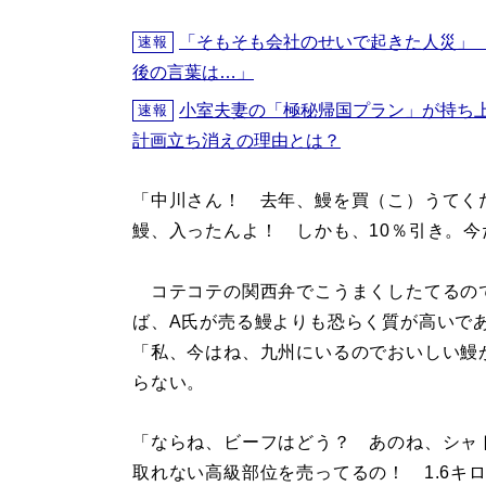
「そもそも会社のせいで起きた人災」
速報
後の言葉は…」
小室夫妻の「極秘帰国プラン」が持ち
速報
計画立ち消えの理由とは？
「中川さん！ 去年、鰻を買（こ）うてく
鰻、入ったんよ！ しかも、10％引き。
コテコテの関西弁でこうまくしたてるの
ば、A氏が売る鰻よりも恐らく質が高いで
「私、今はね、九州にいるのでおいしい鰻
らない。
「ならね、ビーフはどう？ あのね、シャ
取れない高級部位を売ってるの！ 1.6キ