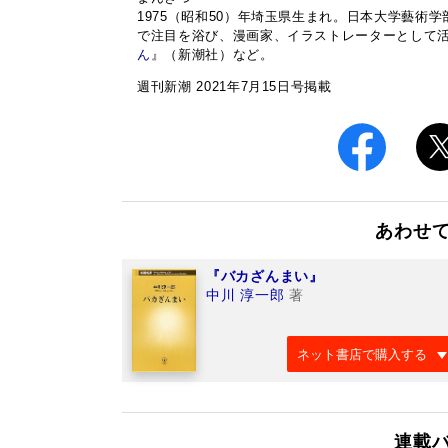
1975（昭和50）年埼玉県生まれ。日本大学藝
で注目を浴び、漫画家、イラストレーターとして
ん
』（新潮社）など。
週刊新潮 2021年7月15日号掲載
あわせ
『バカざんまい』
中川 淳一郎
著
ネット書店で購入する
連載