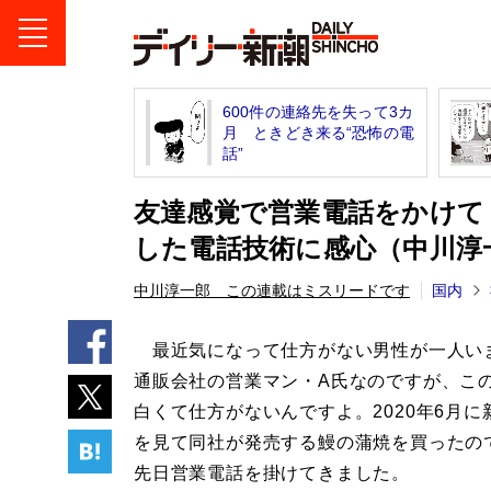
600件の連絡先を失って3カ
月 ときどき来る“恐怖の電
話”
友達感覚で営業電話をかけて
した電話技術に感心（中川淳
中川淳一郎 この連載はミスリードです
国内
最近気になって仕方がない男性が一人い
通販会社の営業マン・A氏なのですが、こ
白くて仕方がないんですよ。2020年6月に
を見て同社が発売する鰻の蒲焼を買ったの
先日営業電話を掛けてきました。