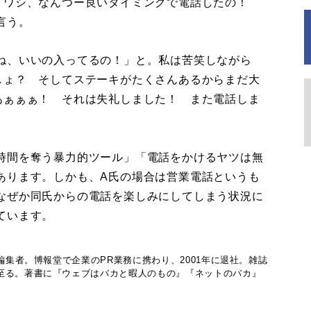
。ワシ、なんつー良いタイミングで電話したの！
言う。
ね、いいの入ってるの！」と。私は苦笑しながら
しょ？ そしてステーキがたくさんあるからまだ大
あぁぁぁ！ それは失礼しました！ また電話しま
時間を奪う暴力的ツール」「電話をかけるヤツは無
あります。しかも、A氏の場合は営業電話というも
なぜか同氏からの電話を楽しみにしてしまう状況に
ています。
編集者。博報堂で企業のPR業務に携わり、2001年に退社。雑誌
至る。著書に『ウェブはバカと暇人のもの』『ネットのバカ』