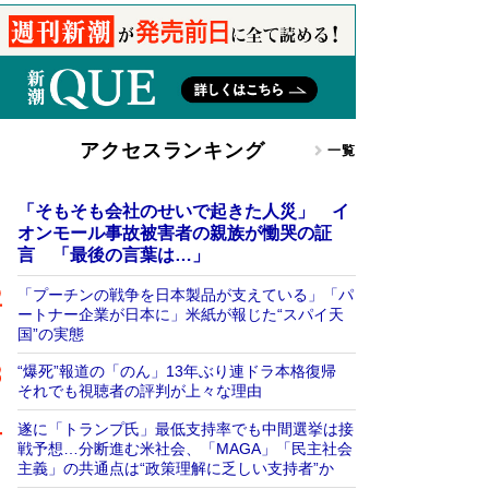
アクセスランキング
一覧
「そもそも会社のせいで起きた人災」 イ
オンモール事故被害者の親族が慟哭の証
言 「最後の言葉は…」
「プーチンの戦争を日本製品が支えている」「パ
ートナー企業が日本に」米紙が報じた“スパイ天
国”の実態
“爆死”報道の「のん」13年ぶり連ドラ本格復帰
それでも視聴者の評判が上々な理由
遂に「トランプ氏」最低支持率でも中間選挙は接
戦予想…分断進む米社会、「MAGA」「民主社会
主義」の共通点は“政策理解に乏しい支持者”か