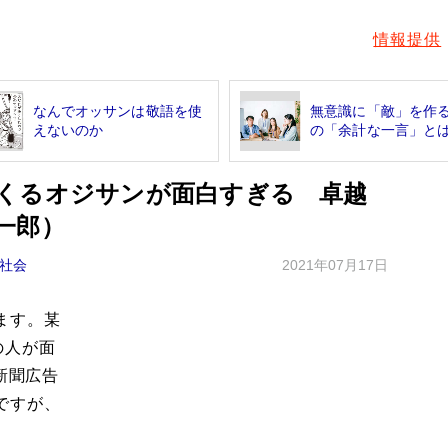
情報提供
なんでオッサンは敬語を使
無意識に「敵」を作
えないのか
の「余計な一言」と
くるオジサンが面白すぎる 卓越
一郎）
社会
2021年07月17日
ます。某
の人が面
新聞広告
ですが、