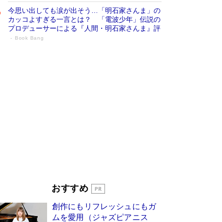
今思い出しても涙が出そう…「明石家さんま」の
カッコよすぎる一言とは？ 「電波少年」伝説の
プロデューサーによる『人間・明石家さんま』評
Book Bang
「叱って伸びるやつは、褒めたらもっと伸
びる」俳優・高嶋政伸が家族に教わっ
た“人を育てるコツ”…芸への考え方を明か
す
Book Bang
「『火垂るの墓』は、大嘘である」原作者が抱き
続けた“自責の念”とは…「自己憐憫は描きたくな
い」監督が徹底的にこだわったこと（後編） #
戦争の記憶
Book Bang
美輪明宏 晩年の回答を集めた『ほほえんで生き
るための人生相談』がランクイン［エンターテイ
メントベストセラー］
Book Bang
「宇宙兄弟」最終46巻がベストセラー1位 宇宙
おすすめ
開発への関心を押し上げた18年の物語に幕 特装
版には「宇宙で描かれたマンガ」も収録
創作にもリフレッシュにもガ
Book Bang
ムを愛用（ジャズピアニス