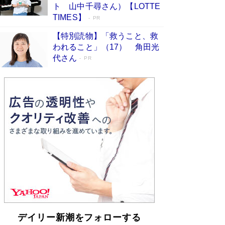
「不意に涙が出そうに…」高嶋政伸が明かし
ト 山中千尋さん）【LOTTE
た“13歳の娘を暴行する役”への葛藤 インティマ
TIMES】
PR
シーコーディネーターに支えられたNHK『大奥』
の裏側
Book Bang
【特別読物】「救うこと、救
われること」（17） 角田光
代さん
PR
デイリー新潮をフォローする