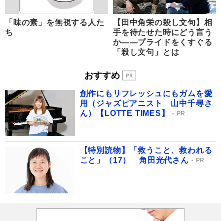
「味の素」を無視する人た
【田中角栄の殺し文句】相
ち
手を待たせた時にどう言う
か――プライドをくすぐる
「殺し文句」とは
おすすめ
創作にもリフレッシュにもガムを愛
用（ジャズピアニスト 山中千尋さ
ん）【LOTTE TIMES】
PR
【特別読物】「救うこと、救われる
こと」（17） 角田光代さん
PR