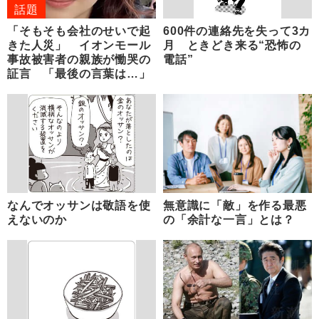
話題
「そもそも会社のせいで起
600件の連絡先を失って3カ
きた人災」 イオンモール
月 ときどき来る“恐怖の
事故被害者の親族が慟哭の
電話”
証言 「最後の言葉は…」
なんでオッサンは敬語を使
無意識に「敵」を作る最悪
えないのか
の「余計な一言」とは？