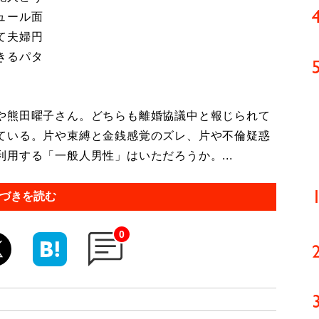
ュール面
て夫婦円
きるパタ
や熊田曜子さん。どちらも離婚協議中と報じられて
ている。片や束縛と金銭感覚のズレ、片や不倫疑惑
用する「一般人男性」はいただろうか。...
づきを読む
0