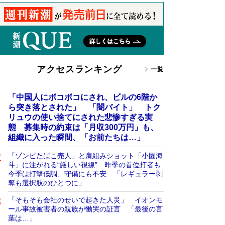
アクセスランキング
一覧
「中国人にボコボコにされ、ビルの6階か
ら突き落とされた」 「闇バイト」 トク
リュウの使い捨てにされた悲惨すぎる実
態 募集時の約束は「月収300万円」も、
組織に入った瞬間、「お前たちは…」
「ゾンビたばこ売人」と肩組みショット「小園海
斗」に注がれる“厳しい視線” 昨季の首位打者も
今季は打撃低調、守備にも不安 「レギュラー剥
奪も選択肢のひとつに」
「そもそも会社のせいで起きた人災」 イオンモ
ール事故被害者の親族が慟哭の証言 「最後の言
葉は…」