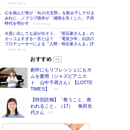
Book Bang
心を病んだ母が「4Lの大五郎」を飲み干しゲロま
みれに…ノブコブ徳井が「感情を失くした」子供
時代を明かす
Book Bang
今思い出しても涙が出そう…「明石家さんま」の
カッコよすぎる一言とは？ 「電波少年」伝説の
プロデューサーによる『人間・明石家さんま』評
Book Bang
「『火垂るの墓』は、大嘘である」原作者
おすすめ
が抱き続けた“自責の念”とは…「自己憐憫
創作にもリフレッシュにもガ
は描きたくない」監督が徹底的にこだわっ
ムを愛用（ジャズピアニス
たこと（後編） #戦争の記憶
Book Bang
ト 山中千尋さん）【LOTTE
「叱って伸びるやつは、褒めたらもっと伸びる」
TIMES】
PR
俳優・高嶋政伸が家族に教わった“人を育てるコ
ツ”…芸への考え方を明かす
Book Bang
【特別読物】「救うこと、救
われること」（17） 角田光
美輪明宏 晩年の回答を集めた『ほほえんで生き
代さん
るための人生相談』がランクイン［エンターテイ
PR
メントベストセラー］
Book Bang
「宇宙兄弟」最終46巻がベストセラー1位 宇宙