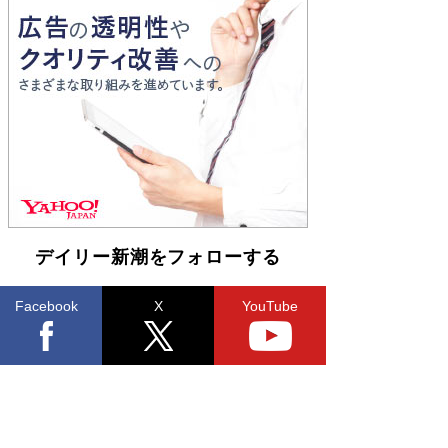
開発への関心を押し上げた18年の物語に幕 特装
版には「宇宙で描かれたマンガ」も収録
Book Bang
友近氏、絶賛！ 鎌倉を舞台に、孤独を抱えた
人々が新たな一歩を踏み出す連作短篇集『海のほ
とりのプラネット』試し読み
Book Bang
デイリー新潮をフォローする
Facebook
X
YouTube