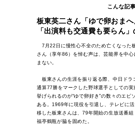
こんな記
板東英二さん「ゆで卵おまへ
「出演料も交通費も要らん」
7月22日に慢性心不全のため亡くなった
さん（享年86）を悼む声は、芸能界を中心
まない。
板東さんの生涯を振り返る際、中日ドラ
通算77勝をマークした野球選手としての実
挙げられるのが“ゆで卵好き”の数々のエピ
ある。1969年に現役を引退し、テレビに
移した板東さんは、79年開始の生放送番組
福亭鶴瓶が脇を固めた。