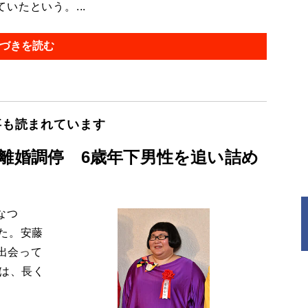
たという。...
づきを読む
事も読まれています
と離婚調停 6歳年下男性を追い詰め
なつ
た。安藤
と出会って
活は、長く