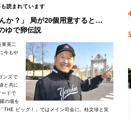
事も読まれています
んか？」 局が20個用意すると…
のゆで卵伝説
板東英二
に今もや
ゴンズで
績と共に
ソードで
活躍の場を
「THE ビッグ！」ではメイン司会に。桂文珍と笑