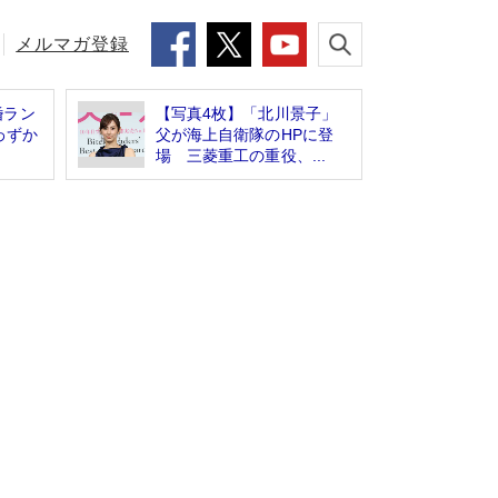
メルマガ登録
婚ラン
【写真4枚】「北川景子」
わずか
父が海上自衛隊のHPに登
場 三菱重工の重役、...