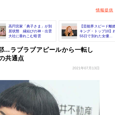
情報提供
高円宮家「典子さま」が別
【芸能界スピード離
居状態 縁結びの神・出雲
キング・トップ10】
大社に垂れこむ暗雲
55日で別れた女優...
耶…ラブラブアピールから一転し
の共通点
2021年07月13日