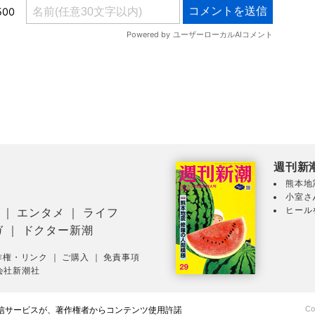
週刊新
熊本地
小室さ
ヒール
｜
エンタメ
｜
ライフ
ガ
｜
ドクター新潮
作権・リンク
｜
ご購入
｜
免責事項
会社新潮社
Co
配信サービスが、著作権者からコンテンツ使用許諾