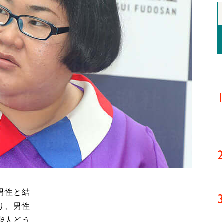
男性と結
り、男性
能人どう