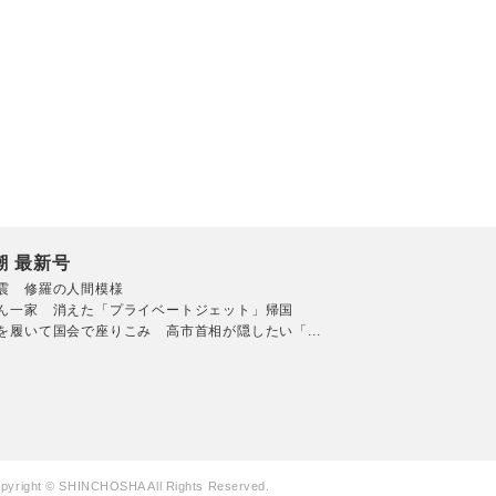
潮 最新号
震 修羅の人間模様
ん一家 消えた「プライベートジェット」帰国
を履いて国会で座りこみ 高市首相が隠したい「...
pyright © SHINCHOSHA All Rights Reserved.