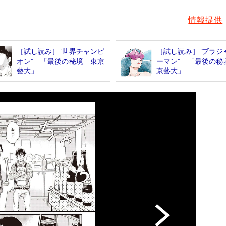
情報提供
［試し読み］”世界チャンピ
［試し読み］”ブラジ
オン” 「最後の秘境 東京
ーマン” 「最後の秘
藝大」
京藝大」