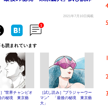
2021年7月10日掲載
1
事も読まれています
］”世界チャンピオ
［試し読み］”ブラジャーウー
後の秘境 東京藝
マン” 「最後の秘境 東京藝
大」