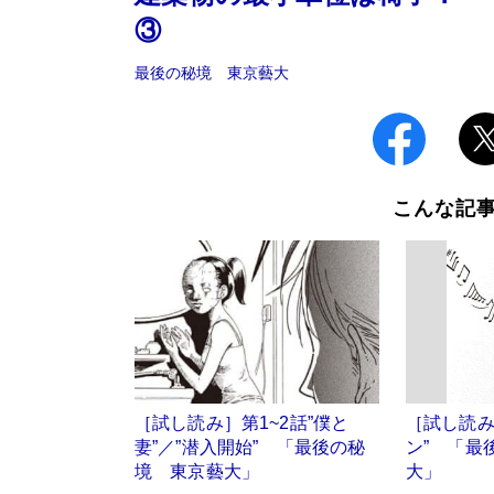
③
最後の秘境 東京藝大
こんな記
［試し読み］第1~2話”僕と
［試し読み
妻”／”潜入開始” 「最後の秘
ン” 「最
境 東京藝大」
大」