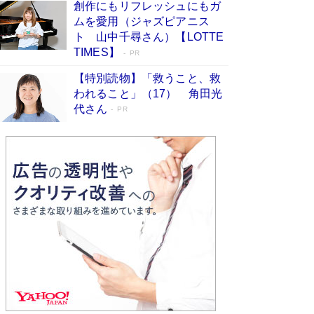
創作にもリフレッシュにもガ
Book Bang
ムを愛用（ジャズピアニス
「不意に涙が出そうに…」高嶋政伸が明かし
ト 山中千尋さん）【LOTTE
た“13歳の娘を暴行する役”への葛藤 インティマ
TIMES】
PR
シーコーディネーターに支えられたNHK『大奥』
の裏側
Book Bang
【特別読物】「救うこと、救
われること」（17） 角田光
代さん
PR