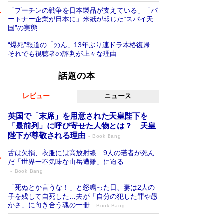
「プーチンの戦争を日本製品が支えている」「パ
ートナー企業が日本に」米紙が報じた“スパイ天
国”の実態
“爆死”報道の「のん」13年ぶり連ドラ本格復帰
それでも視聴者の評判が上々な理由
話題の本
レビュー
ニュース
英国で「末席」を用意された天皇陛下を
「最前列」に呼び寄せた人物とは？ 天皇
陛下が尊敬される理由
Book Bang
舌は欠損、衣服には高放射線…9人の若者が死ん
だ「世界一不気味な山岳遭難」に迫る
Book Bang
「死ぬとか言うな！」と怒鳴った日、妻は2人の
子を残して自死した…夫が「自分の犯した罪や愚
かさ」に向き合う魂の一冊
Book Bang