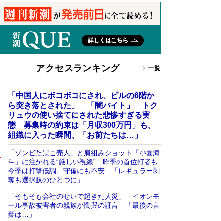
アクセスランキング
一覧
「中国人にボコボコにされ、ビルの6階か
ら突き落とされた」 「闇バイト」 トク
リュウの使い捨てにされた悲惨すぎる実
態 募集時の約束は「月収300万円」も、
組織に入った瞬間、「お前たちは…」
「ゾンビたばこ売人」と肩組みショット「小園海
斗」に注がれる“厳しい視線” 昨季の首位打者も
今季は打撃低調、守備にも不安 「レギュラー剥
奪も選択肢のひとつに」
「そもそも会社のせいで起きた人災」 イオンモ
ール事故被害者の親族が慟哭の証言 「最後の言
葉は…」