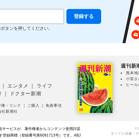
録ボタンを押してください。
週刊新
熊本地
小室さ
ヒール
｜
エンタメ
｜
ライフ
ガ
｜
ドクター新潮
作権・リンク
｜
ご購入
｜
免責事項
会社新潮社
Co
配信サービスが、著作権者からコンテンツ使用許諾
すべての画像・
録商標（登録番号第6091713号）です。ABJ