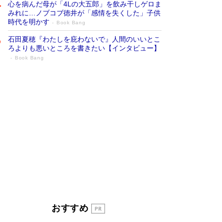
心を病んだ母が「4Lの大五郎」を飲み干しゲロま
みれに…ノブコブ徳井が「感情を失くした」子供
時代を明かす
Book Bang
石田夏穂『わたしを庇わないで』人間のいいとこ
ろよりも悪いところを書きたい【インタビュー】
Book Bang
「叱って伸びるやつは、褒めたらもっと伸
びる」俳優・高嶋政伸が家族に教わっ
た“人を育てるコツ”…芸への考え方を明か
す
Book Bang
「『火垂るの墓』は、大嘘である」原作者が抱き
続けた“自責の念”とは…「自己憐憫は描きたくな
い」監督が徹底的にこだわったこと（後編） #
戦争の記憶
Book Bang
美輪明宏 晩年の回答を集めた『ほほえんで生き
るための人生相談』がランクイン［エンターテイ
メントベストセラー］
Book Bang
「宇宙兄弟」最終46巻がベストセラー1位 宇宙
おすすめ
開発への関心を押し上げた18年の物語に幕 特装
版には「宇宙で描かれたマンガ」も収録