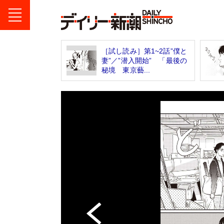
［試し読み］第1~2話”僕と
妻”／”潜入開始” 「最後の
秘境 東京藝...