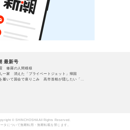
潮 最新号
震 修羅の人間模様
ん一家 消えた「プライベートジェット」帰国
を履いて国会で座りこみ 高市首相が隠したい「...
pyright © SHINCHOSHA All Rights Reserved.
データについて無断転用・無断転載を禁じます。