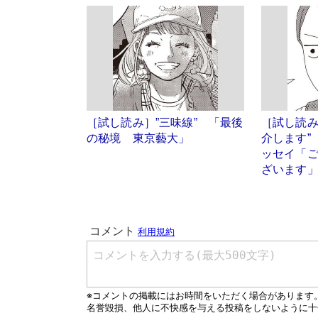
［試し読み］”三味線” 「最後
［試し読み
の秘境 東京藝大」
介します”
ッセイ「
ざいます