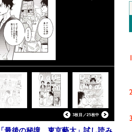
3枚目／25枚中
「最後の秘境 東京藝大」試し読み