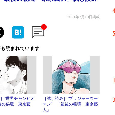
2021年7月10日掲載
1
事も読まれています
］”世界チャンピオ
［試し読み］”ブラジャーウー
後の秘境 東京藝
マン” 「最後の秘境 東京藝
大」