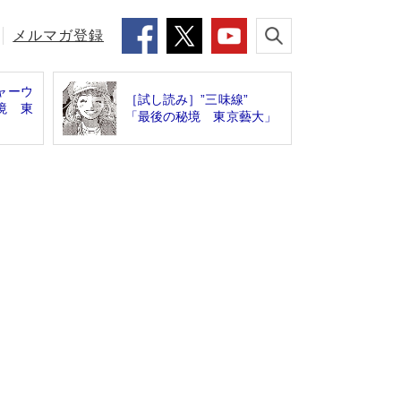
メルマガ登録
ャーウ
［試し読み］”三味線”
境 東
「最後の秘境 東京藝大」