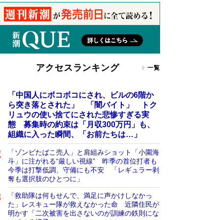
アクセスランキング
一覧
「中国人にボコボコにされ、ビルの6階か
ら突き落とされた」 「闇バイト」 トク
リュウの使い捨てにされた悲惨すぎる実
態 募集時の約束は「月収300万円」も、
組織に入った瞬間、「お前たちは…」
「ゾンビたばこ売人」と肩組みショット「小園海
斗」に注がれる“厳しい視線” 昨季の首位打者も
今季は打撃低調、守備にも不安 「レギュラー剥
奪も選択肢のひとつに」
「救助隊は何もせんで、満足に声かけしなかっ
た」レスキュー隊が救えなかった命 近隣住民が
明かす「二次被害を出さないのが訓練の鉄則にな