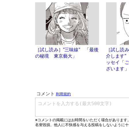
［試し読み］”三味線” 「最後
［試し読み
の秘境 東京藝大」
介します”
ッセイ「
ざいます