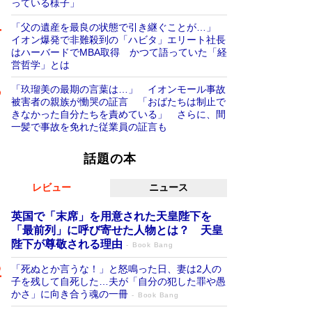
っている様子」
「父の遺産を最良の状態で引き継ぐことが…」
イオン爆発で非難殺到の「ハビタ」エリート社長
はハーバードでMBA取得 かつて語っていた「経
営哲学」とは
「玖瑠美の最期の言葉は…」 イオンモール事故
被害者の親族が慟哭の証言 「おばたちは制止で
きなかった自分たちを責めている」 さらに、間
一髪で事故を免れた従業員の証言も
話題の本
レビュー
ニュース
英国で「末席」を用意された天皇陛下を
「最前列」に呼び寄せた人物とは？ 天皇
陛下が尊敬される理由
Book Bang
「死ぬとか言うな！」と怒鳴った日、妻は2人の
子を残して自死した…夫が「自分の犯した罪や愚
かさ」に向き合う魂の一冊
Book Bang