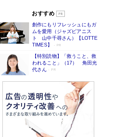
Book Bang
「『火垂るの墓』は、大嘘である」原作者が抱き
おすすめ
続けた“自責の念”とは…「自己憐憫は描きたくな
い」監督が徹底的にこだわったこと（後編） #
創作にもリフレッシュにもガ
戦争の記憶
Book Bang
ムを愛用（ジャズピアニス
ト 山中千尋さん）【LOTTE
TIMES】
PR
【特別読物】「救うこと、救
われること」（17） 角田光
代さん
PR