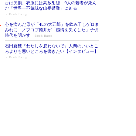
舌は欠損、衣服には高放射線…9人の若者が死ん
だ「世界一不気味な山岳遭難」に迫る
Book Bang
心を病んだ母が「4Lの大五郎」を飲み干しゲロま
みれに…ノブコブ徳井が「感情を失くした」子供
時代を明かす
Book Bang
石田夏穂『わたしを庇わないで』人間のいいとこ
ろよりも悪いところを書きたい【インタビュー】
Book Bang
73歳でも働くしかない 「老後レス時代」
に交通誘導員の独白が話題
Book Bang
「なんで？ そんな馬鹿な……」90歳になった作
家・阿刀田高さんが、ひとり暮らしの生活を明か
す
Book Bang
追悼・東野圭吾さん 週間ベストセラーランキン
グに『容疑者Xの献身』『白夜行』など代表作が
並ぶ［文庫ベストセラー］
Book Bang
和田秀樹の70代、80代向け新書がベスト3を独
占 上半期1位にも選出［新書ベストセラー］