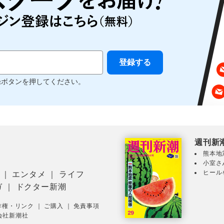
録ボタンを押してください。
週刊新
熊本地
小室さ
ヒール
｜
エンタメ
｜
ライフ
ガ
｜
ドクター新潮
作権・リンク
｜
ご購入
｜
免責事項
会社新潮社