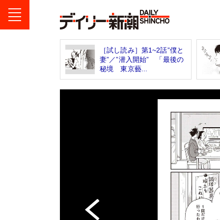
［試し読み］第1~2話”僕と
妻”／”潜入開始” 「最後の
秘境 東京藝...