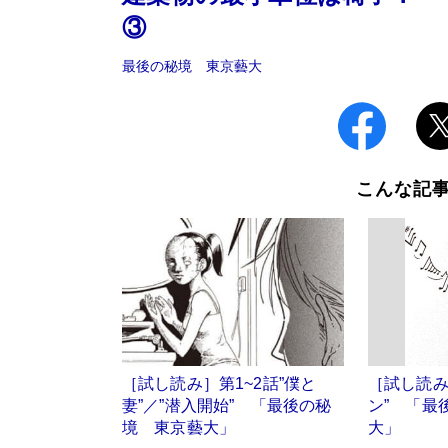
③
最後の秘境 東京藝大
こんな記
［試し読み］第1~2話”僕と
［試し読み
妻”／”潜入開始” 「最後の秘
ン” 「最
境 東京藝大」
大」