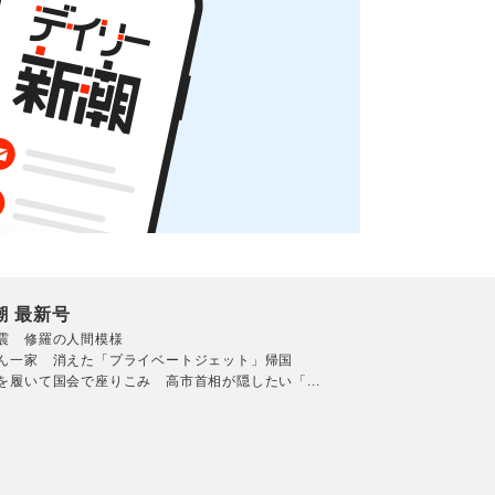
潮 最新号
震 修羅の人間模様
ん一家 消えた「プライベートジェット」帰国
を履いて国会で座りこみ 高市首相が隠したい「...