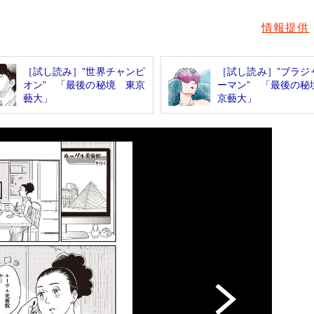
情報提供
［試し読み］”世界チャンピ
［試し読み］”ブラジ
オン” 「最後の秘境 東京
ーマン” 「最後の秘
藝大」
京藝大」