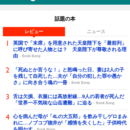
話題の本
レビュー
ニュース
英国で「末席」を用意された天皇陛下を「最前列」
に呼び寄せた人物とは？ 天皇陛下が尊敬される理
由
Book Bang
「死ぬとか言うな！」と怒鳴った日、妻は2人の子
を残して自死した…夫が「自分の犯した罪や愚か
さ」に向き合う魂の一冊
Book Bang
舌は欠損、衣服には高放射線…9人の若者が死んだ
「世界一不気味な山岳遭難」に迫る
Book Bang
心を病んだ母が「4Lの大五郎」を飲み干しゲロまみ
れに…ノブコブ徳井が「感情を失くした」子供時代
を明かす
Book Bang