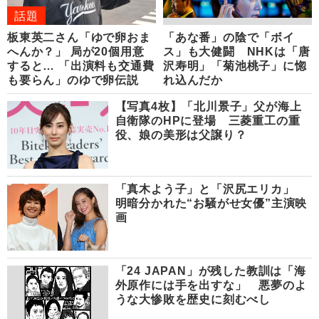
話題
板東英二さん「ゆで卵おま
「あな番」の陰で「ボイ
へんか？」 局が20個用意
ス」も大健闘 NHKは「唐
すると… 「出演料も交通費
沢寿明」「菊池桃子」に惚
も要らん」のゆで卵伝説
れ込んだか
【写真4枚】「北川景子」父が海上
自衛隊のHPに登場 三菱重工の重
役、娘の美形は父譲り？
「真木よう子」と「沢尻エリカ」
明暗分かれた“お騒がせ女優”主演映
画
「24 JAPAN」が残した教訓は「海
外原作には手を出すな」 悪夢のよ
うな大惨敗を歴史に刻むべし