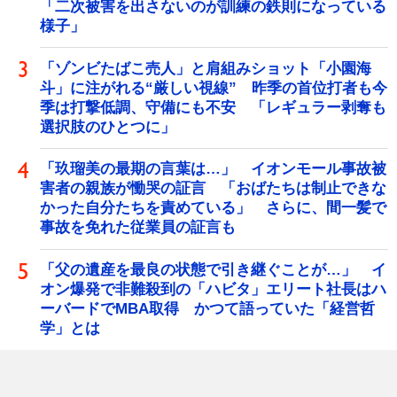
「二次被害を出さないのが訓練の鉄則になっている
様子」
「ゾンビたばこ売人」と肩組みショット「小園海
斗」に注がれる“厳しい視線” 昨季の首位打者も今
季は打撃低調、守備にも不安 「レギュラー剥奪も
選択肢のひとつに」
「玖瑠美の最期の言葉は…」 イオンモール事故被
害者の親族が慟哭の証言 「おばたちは制止できな
かった自分たちを責めている」 さらに、間一髪で
事故を免れた従業員の証言も
「父の遺産を最良の状態で引き継ぐことが…」 イ
オン爆発で非難殺到の「ハビタ」エリート社長はハ
ーバードでMBA取得 かつて語っていた「経営哲
学」とは