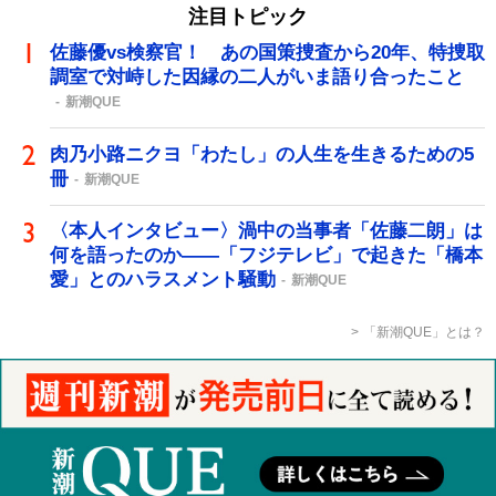
注目トピック
佐藤優vs検察官！ あの国策捜査から20年、特捜取
調室で対峙した因縁の二人がいま語り合ったこと
新潮QUE
肉乃小路ニクヨ「わたし」の人生を生きるための5
冊
新潮QUE
〈本人インタビュー〉渦中の当事者「佐藤二朗」は
何を語ったのか――「フジテレビ」で起きた「橋本
愛」とのハラスメント騒動
新潮QUE
「新潮QUE」とは？