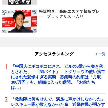
松坂桃李、高級エステで禁断プレ
ー ブラックリスト入り
アクセスランキング
一覧
「中国人にボコボコにされ、ビルの6階から突き落
とされた」 「闇バイト」 トクリュウの使い捨て
にされた悲惨すぎる実態 募集時の約束は「月収
300万円」も、組織に入った瞬間、「お前たち
は…」
「救助隊は何もせんで、満足に声かけしなかった」
レスキュー隊が救えなかった命 近隣住民が明かす