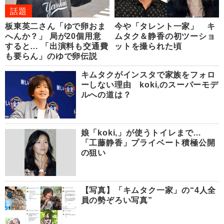
話題
板東英二さん「ゆで卵おま
今や「タレント一家」 キ
へんか？」 局が20個用意
ムタク＆静香の初ツーショ
すると… 「出演料も交通費
ットを撮られた頃
も要らん」のゆで卵伝説
キムタクがインスタで家族をフォロ
ーしない理由 koki,のスーパーモデ
ルへの道は？
娘「koki,」が使うトイレまで…
「工藤静香」プライベート積極公開
の狙い
【写真】「キムタク一家」の“4人全
員の勢ぞろい写真”