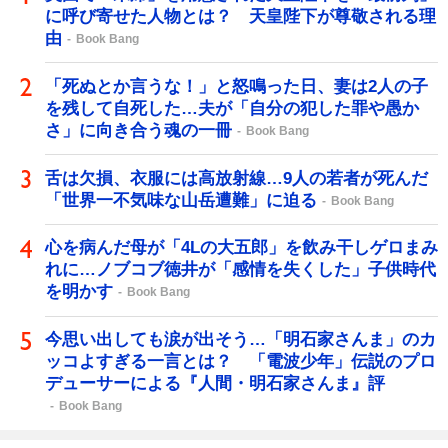
に呼び寄せた人物とは？ 天皇陛下が尊敬される理
由
Book Bang
「死ぬとか言うな！」と怒鳴った日、妻は2人の子
を残して自死した…夫が「自分の犯した罪や愚か
さ」に向き合う魂の一冊
Book Bang
舌は欠損、衣服には高放射線…9人の若者が死んだ
「世界一不気味な山岳遭難」に迫る
Book Bang
心を病んだ母が「4Lの大五郎」を飲み干しゲロまみ
れに…ノブコブ徳井が「感情を失くした」子供時代
を明かす
Book Bang
今思い出しても涙が出そう…「明石家さんま」のカ
ッコよすぎる一言とは？ 「電波少年」伝説のプロ
デューサーによる『人間・明石家さんま』評
Book Bang