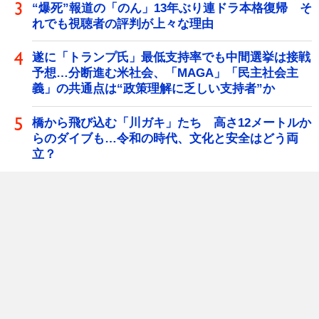
“爆死”報道の「のん」13年ぶり連ドラ本格復帰 そ
れでも視聴者の評判が上々な理由
遂に「トランプ氏」最低支持率でも中間選挙は接戦
予想…分断進む米社会、「MAGA」「民主社会主
義」の共通点は“政策理解に乏しい支持者”か
橋から飛び込む「川ガキ」たち 高さ12メートルか
らのダイブも…令和の時代、文化と安全はどう両
立？