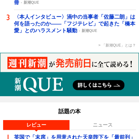
冊
新潮QUE
〈本人インタビュー〉渦中の当事者「佐藤二朗」は
何を語ったのか――「フジテレビ」で起きた「橋本
愛」とのハラスメント騒動
新潮QUE
「新潮QUE」とは？
話題の本
レビュー
ニュース
英国で「末席」を用意された天皇陛下を「最前列」