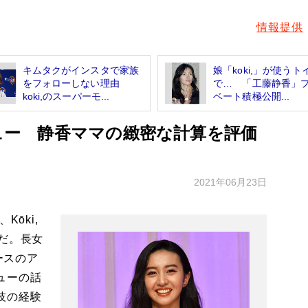
情報提供
キムタクがインスタで家族
娘「koki,」が使うト
をフォローしない理由
で… 「工藤静香」
koki,のスーパーモ...
ベート積極公開...
ビュー 静香ママの緻密な計算を評価
2021年06月23日
ōki,
だ。長女
ースのア
ューの話
技の経験