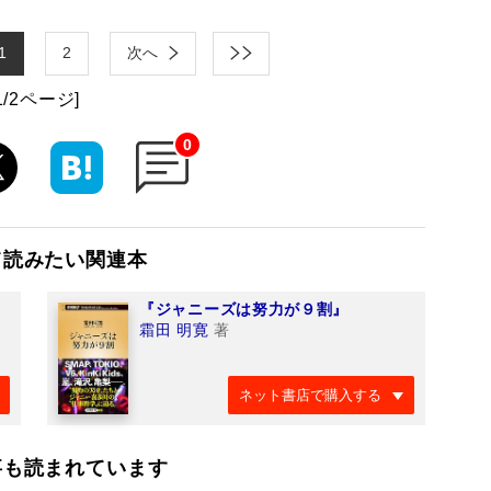
1
2
次へ
1/2ページ]
0
て読みたい関連本
『ジャニーズは努力が９割』
霜田 明寛
著
ネット書店で購入する
事も読まれています