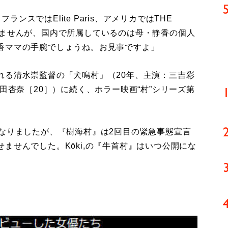
ランスではElite Paris、アメリカではTHE
かありませんが、国内で所属しているのは母・静香の個人
香ママの手腕でしょうね。お見事ですよ」
る清水崇監督の「犬鳴村」（20年、主演：三吉彩
田杏奈［20］）に続く、ホラー映画“村”シリーズ第
となりましたが、『樹海村』は2回目の緊急事態宣言
ませんでした。Kōki,の『牛首村』はいつ公開にな