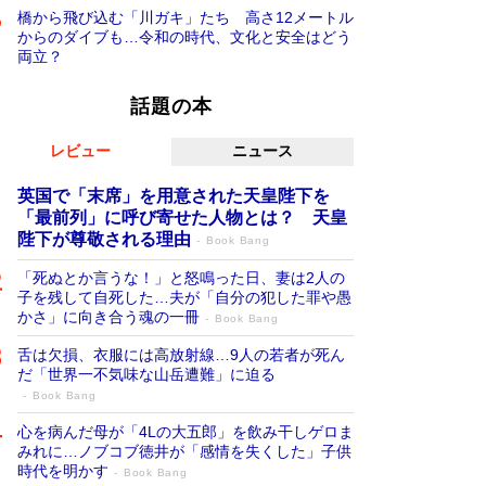
橋から飛び込む「川ガキ」たち 高さ12メートル
からのダイブも…令和の時代、文化と安全はどう
両立？
話題の本
レビュー
ニュース
英国で「末席」を用意された天皇陛下を
「最前列」に呼び寄せた人物とは？ 天皇
陛下が尊敬される理由
Book Bang
「死ぬとか言うな！」と怒鳴った日、妻は2人の
子を残して自死した…夫が「自分の犯した罪や愚
かさ」に向き合う魂の一冊
Book Bang
舌は欠損、衣服には高放射線…9人の若者が死ん
だ「世界一不気味な山岳遭難」に迫る
Book Bang
心を病んだ母が「4Lの大五郎」を飲み干しゲロま
みれに…ノブコブ徳井が「感情を失くした」子供
時代を明かす
Book Bang