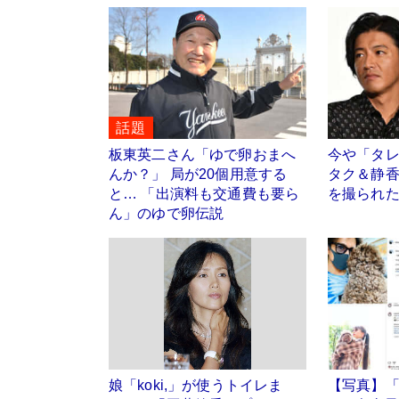
話題
板東英二さん「ゆで卵おまへ
今や「タ
んか？」 局が20個用意する
タク＆静
と… 「出演料も交通費も要ら
を撮られ
ん」のゆで卵伝説
娘「koki,」が使うトイレま
【写真】