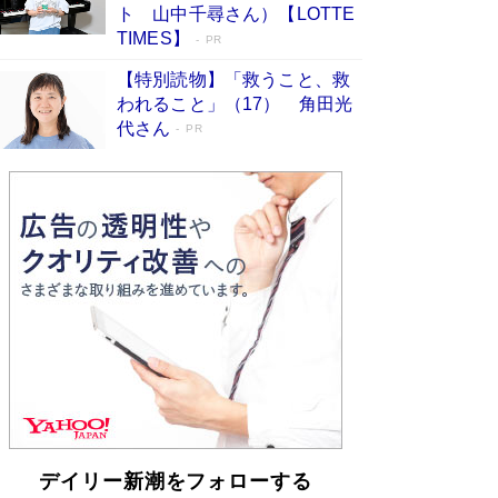
「不意に涙が出そうに…」高嶋政伸が明かし
ト 山中千尋さん）【LOTTE
た“13歳の娘を暴行する役”への葛藤 インティマ
TIMES】
PR
シーコーディネーターに支えられたNHK『大奥』
の裏側
Book Bang
【特別読物】「救うこと、救
われること」（17） 角田光
代さん
PR
デイリー新潮をフォローする