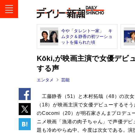
今や「タレント一家」 キ
ムタク＆静香の初ツーショ
ットを撮られた頃
Kōki,が映画主演で女優デ
する声
エンタメ
芸能
工藤静香（51）と木村拓哉（48）の次女、K
（18）が映画主演で女優デビューするそう
のCocomi（20）が明石家さんまプロデュ
ニメ映画「漁港の肉子ちゃん」で声優デビ
題も冷めやらぬ中、今度は次女である。演