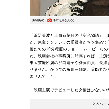
浜辺美波（
他の写真を見る
）
「浜辺美波と上白石萌歌の『空色物語』（
た、東宝シンデレラの受賞者たちを集めて
優たちの10分程度のショートムービーな
ね。映画会社の事務所に所属すれば、主演
東宝芸能所属の沢口靖子や斉藤由貴、長澤
りません。かつての角川三姉妹、薬師丸ひ
ませんでした」
映画主演でデビューした女優は少ないの
次ペー