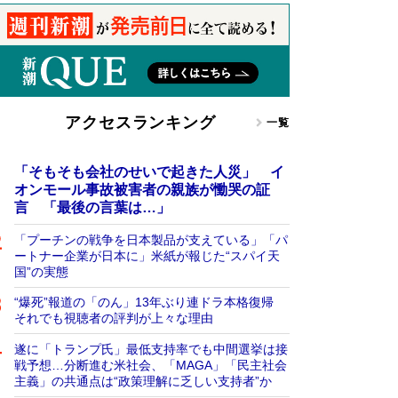
アクセスランキング
一覧
「そもそも会社のせいで起きた人災」 イ
オンモール事故被害者の親族が慟哭の証
言 「最後の言葉は…」
「プーチンの戦争を日本製品が支えている」「パ
ートナー企業が日本に」米紙が報じた“スパイ天
国”の実態
“爆死”報道の「のん」13年ぶり連ドラ本格復帰
それでも視聴者の評判が上々な理由
遂に「トランプ氏」最低支持率でも中間選挙は接
戦予想…分断進む米社会、「MAGA」「民主社会
主義」の共通点は“政策理解に乏しい支持者”か