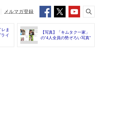
メルマガ登録
イレま
【写真】「キムタク一家」
プライ
の“4人全員の勢ぞろい写真”