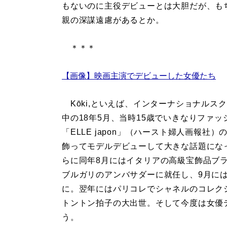
もないのに主役デビューとは大胆だが、も
親の深謀遠慮があるとか。
＊＊＊
【画像】映画主演でデビューした女優たち
Kōki,といえば、インターナショナルス
中の18年5月、当時15歳でいきなりファッ
「ELLE japon」（ハースト婦人画報社）
飾ってモデルデビューして大きな話題にな
らに同年8月にはイタリアの高級宝飾品ブ
ブルガリのアンバサダーに就任し、9月に
に。翌年にはパリコレでシャネルのコレク
トントン拍子の大出世。そして今度は女優
う。