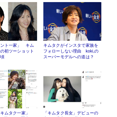
レント一家」 キム
キムタクがインスタで家族を
香の初ツーショット
フォローしない理由 koki,の
た頃
スーパーモデルへの道は？
「キムタク一家」
「キムタク長女」デビューの