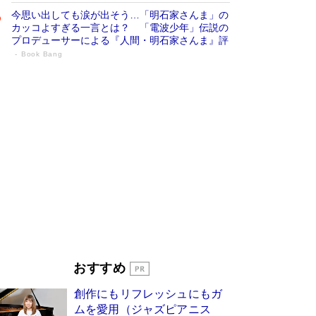
今思い出しても涙が出そう…「明石家さんま」の
カッコよすぎる一言とは？ 「電波少年」伝説の
プロデューサーによる『人間・明石家さんま』評
Book Bang
「叱って伸びるやつは、褒めたらもっと伸
びる」俳優・高嶋政伸が家族に教わっ
た“人を育てるコツ”…芸への考え方を明か
す
Book Bang
「『火垂るの墓』は、大嘘である」原作者が抱き
続けた“自責の念”とは…「自己憐憫は描きたくな
い」監督が徹底的にこだわったこと（後編） #
戦争の記憶
Book Bang
美輪明宏 晩年の回答を集めた『ほほえんで生き
るための人生相談』がランクイン［エンターテイ
メントベストセラー］
Book Bang
「宇宙兄弟」最終46巻がベストセラー1位 宇宙
おすすめ
開発への関心を押し上げた18年の物語に幕 特装
版には「宇宙で描かれたマンガ」も収録
創作にもリフレッシュにもガ
Book Bang
ムを愛用（ジャズピアニス