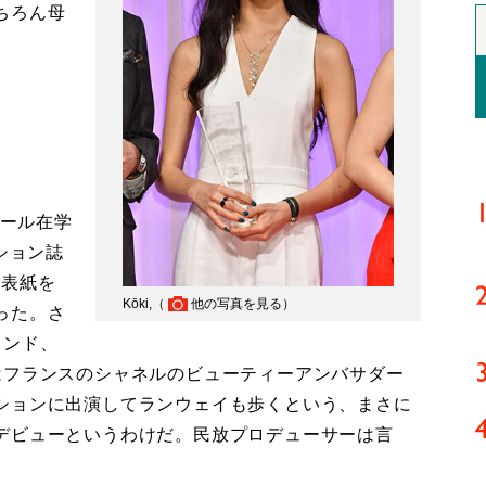
ちろん母
クール在学
ション誌
の表紙を
Kōki,（
他の写真を見る
）
った。さ
ランド、
はフランスのシャネルのビューティーアンバサダー
ションに出演してランウェイも歩くという、まさに
デビューというわけだ。民放プロデューサーは言