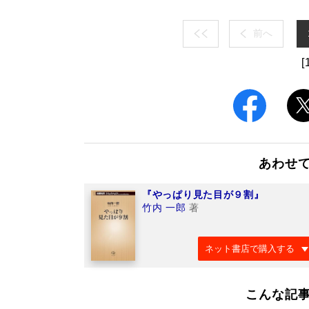
前へ
[
あわせ
『やっぱり見た目が９割』
竹内 一郎
著
ネット書店で購入する
こんな記