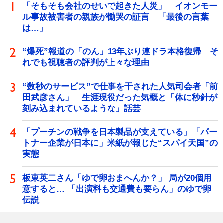
「そもそも会社のせいで起きた人災」 イオンモー
ル事故被害者の親族が慟哭の証言 「最後の言葉
は…」
“爆死”報道の「のん」13年ぶり連ドラ本格復帰 そ
れでも視聴者の評判が上々な理由
“数秒のサービス”で仕事を干された人気司会者「前
田武彦さん」 生涯現役だった気概と「体に秒針が
刻み込まれているような」話芸
「プーチンの戦争を日本製品が支えている」「パー
トナー企業が日本に」米紙が報じた“スパイ天国”の
実態
板東英二さん「ゆで卵おまへんか？」 局が20個用
意すると… 「出演料も交通費も要らん」のゆで卵
伝説