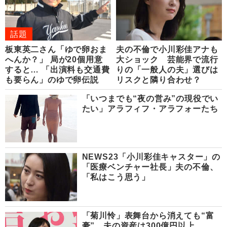
話題
板東英二さん「ゆで卵おま
夫の不倫で小川彩佳アナも
へんか？」 局が20個用意
大ショック 芸能界で流行
すると… 「出演料も交通費
りの「一般人の夫」選びは
も要らん」のゆで卵伝説
リスクと隣り合わせ？
「いつまでも“夜の営み”の現役でい
たい」アラフィフ・アラフォーたち
NEWS23「小川彩佳キャスター」の
「医療ベンチャー社長」夫の不倫、
「私はこう思う」
「菊川怜」表舞台から消えても“富
豪” 夫の資産は300億円以上