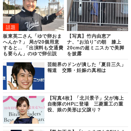
話題
板東英二さん「ゆで卵おま
【写真】竹内由恵ア
へんか？」 局が20個用意
ナ、“お泊り”の朝 膝上
すると… 「出演料も交通費
20cmの超ミニスカで美脚
も要らん」のゆで卵伝説
を披露
芸能界のドンが潰した「夏目三久」
報道 交際・妊娠の真相は
【写真4枚】「北川景子」父が海上
自衛隊のHPに登場 三菱重工の重
役、娘の美形は父譲り？