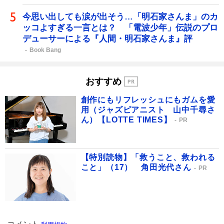
今思い出しても涙が出そう…「明石家さんま」のカ
ッコよすぎる一言とは？ 「電波少年」伝説のプロ
デューサーによる『人間・明石家さんま』評
Book Bang
おすすめ
創作にもリフレッシュにもガムを愛
用（ジャズピアニスト 山中千尋さ
ん）【LOTTE TIMES】
PR
【特別読物】「救うこと、救われる
こと」（17） 角田光代さん
PR