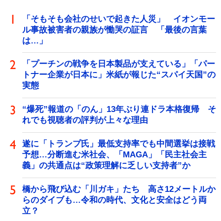
「そもそも会社のせいで起きた人災」 イオンモー
ル事故被害者の親族が慟哭の証言 「最後の言葉
は…」
「プーチンの戦争を日本製品が支えている」「パー
トナー企業が日本に」米紙が報じた“スパイ天国”の
実態
“爆死”報道の「のん」13年ぶり連ドラ本格復帰 そ
れでも視聴者の評判が上々な理由
遂に「トランプ氏」最低支持率でも中間選挙は接戦
予想…分断進む米社会、「MAGA」「民主社会主
義」の共通点は“政策理解に乏しい支持者”か
橋から飛び込む「川ガキ」たち 高さ12メートルか
らのダイブも…令和の時代、文化と安全はどう両
立？