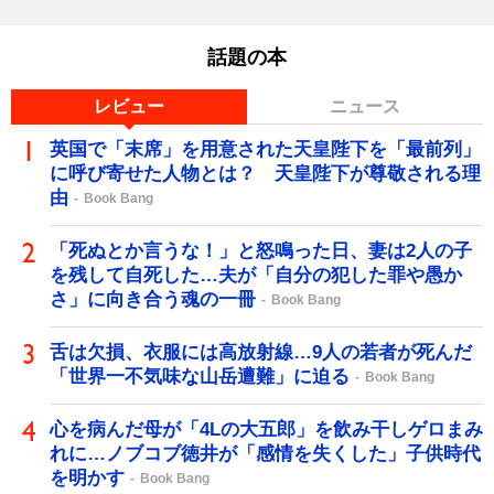
話題の本
レビュー
ニュース
英国で「末席」を用意された天皇陛下を「最前列」
に呼び寄せた人物とは？ 天皇陛下が尊敬される理
由
Book Bang
「死ぬとか言うな！」と怒鳴った日、妻は2人の子
を残して自死した…夫が「自分の犯した罪や愚か
さ」に向き合う魂の一冊
Book Bang
舌は欠損、衣服には高放射線…9人の若者が死んだ
「世界一不気味な山岳遭難」に迫る
Book Bang
心を病んだ母が「4Lの大五郎」を飲み干しゲロまみ
れに…ノブコブ徳井が「感情を失くした」子供時代
を明かす
Book Bang