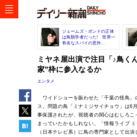
ジェームズ・ボンドの正体
は鳥類学者だった! 世界一
有名なスパイの意外...
ミヤネ屋出演で注目「♪鳥く
家”枠に参入なるか
エンタメ
ワイドショーを賑わせた「千葉の怪鳥」
ス。問題の鳥「ミナミジサイチョウ」は6月
事保護されたが、視聴者の関心はむしろこ
まっていたかもしれない。「情報ライブ 
（日本テレビ系）に鳥の専門家として出演