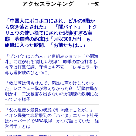
アクセスランキング
一覧
「中国人にボコボコにされ、ビルの6階か
ら突き落とされた」 「闇バイト」 トク
リュウの使い捨てにされた悲惨すぎる実
態 募集時の約束は「月収300万円」も、
組織に入った瞬間、「お前たちは…」
「ゾンビたばこ売人」と肩組みショット「小園海
斗」に注がれる“厳しい視線” 昨季の首位打者も
今季は打撃低調、守備にも不安 「レギュラー剥
奪も選択肢のひとつに」
「救助隊は何もせんで、満足に声かけしなかっ
た」レスキュー隊が救えなかった命 近隣住民が
明かす「二次被害を出さないのが訓練の鉄則にな
っている様子」
「父の遺産を最良の状態で引き継ぐことが…」
イオン爆発で非難殺到の「ハビタ」エリート社長
はハーバードでMBA取得 かつて語っていた「経
営哲学」とは