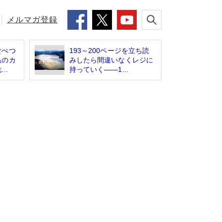
メルマガ登録
食べつ
193～200ページを立ち読
島のカ
みしたら間違いなくレジに
..
持っていく――1...