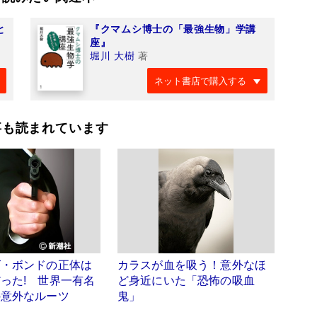
と
『クマムシ博士の「最強生物」学講
座』
堀川 大樹
著
ネット書店で購入する
事も読まれています
ズ・ボンドの正体は
カラスが血を吸う！意外なほ
った! 世界一有名
ど身近にいた「恐怖の吸血
の意外なルーツ
鬼」