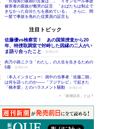
「玖瑠美の最期の言葉は…」 イオンモール事故
被害者の親族が慟哭の証言 「おばたちは制止で
きなかった自分たちを責めている」 さらに、間
一髪で事故を免れた従業員の証言も
注目トピック
佐藤優vs検察官！ あの国策捜査から20
年、特捜取調室で対峙した因縁の二人がい
ま語り合ったこと
新潮QUE
肉乃小路ニクヨ「わたし」の人生を生きるための
5冊
新潮QUE
〈本人インタビュー〉渦中の当事者「佐藤二朗」
は何を語ったのか――「フジテレビ」で起きた
「橋本愛」とのハラスメント騒動
新潮QUE
「新潮QUE」とは？