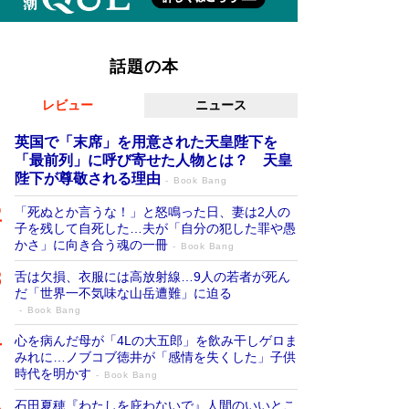
話題の本
レビュー
ニュース
英国で「末席」を用意された天皇陛下を
「最前列」に呼び寄せた人物とは？ 天皇
陛下が尊敬される理由
Book Bang
「死ぬとか言うな！」と怒鳴った日、妻は2人の
子を残して自死した…夫が「自分の犯した罪や愚
かさ」に向き合う魂の一冊
Book Bang
舌は欠損、衣服には高放射線…9人の若者が死ん
だ「世界一不気味な山岳遭難」に迫る
Book Bang
心を病んだ母が「4Lの大五郎」を飲み干しゲロま
みれに…ノブコブ徳井が「感情を失くした」子供
時代を明かす
Book Bang
石田夏穂『わたしを庇わないで』人間のいいとこ