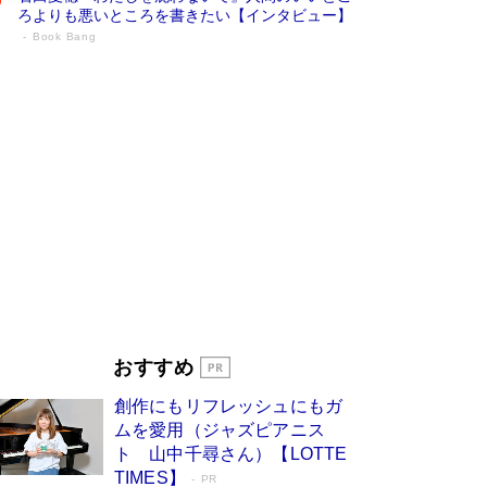
ろよりも悪いところを書きたい【インタビュー】
Book Bang
73歳でも働くしかない 「老後レス時代」
に交通誘導員の独白が話題
Book Bang
「なんで？ そんな馬鹿な……」90歳になった作
家・阿刀田高さんが、ひとり暮らしの生活を明か
す
Book Bang
追悼・東野圭吾さん 週間ベストセラーランキン
グに『容疑者Xの献身』『白夜行』など代表作が
並ぶ［文庫ベストセラー］
Book Bang
和田秀樹の70代、80代向け新書がベスト3を独
占 上半期1位にも選出［新書ベストセラー］
Book Bang
「『火垂るの墓』は、大嘘である」原作者が抱き
おすすめ
続けた“自責の念”とは…「自己憐憫は描きたくな
い」監督が徹底的にこだわったこと（後編） #
創作にもリフレッシュにもガ
戦争の記憶
Book Bang
ムを愛用（ジャズピアニス
ト 山中千尋さん）【LOTTE
TIMES】
PR