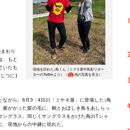
のまわり
は、もと
ていたも
現地を訪れた♪鳥くん（ミヤネ屋中島彩リポー
ターのTwitterより）（
他の写真を見る
）
、じつに1
ながら、6月3・4日の「ミヤネ屋」に登場した♪鳥
。紫がかった髪の毛に、鶴とおぼしき鳥をあしらっ
サングラス。同じくサングラスをかけた鳥のTシャ
に、現地からの中継に現れた。