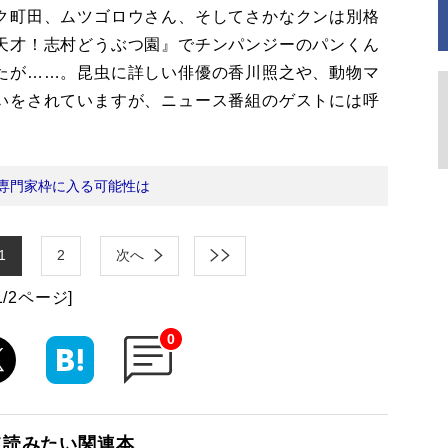
ク町田、ムツゴロウさん、そしてさかなクンは別格
天才！志村どうぶつ園』でチンパンジーのパンくん
たが……。昆虫に詳しい俳優の香川照之や、動物マ
いをされていますが、ニュース番組のゲストには呼
専門家枠に入る可能性は
1
2
次へ
1/2ページ]
0
て読みたい関連本