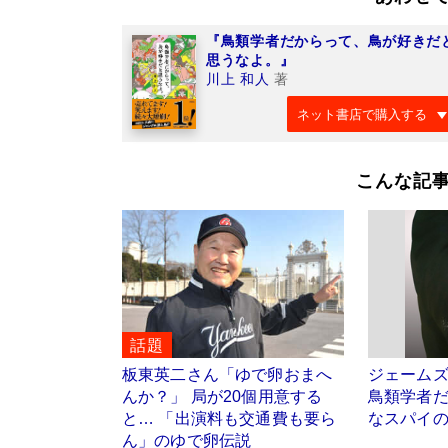
『鳥類学者だからって、鳥が好きだ
思うなよ。』
川上 和人
著
ネット書店で購入する
こんな記
話題
板東英二さん「ゆで卵おまへ
ジェーム
んか？」 局が20個用意する
鳥類学者だ
と… 「出演料も交通費も要ら
なスパイ
ん」のゆで卵伝説