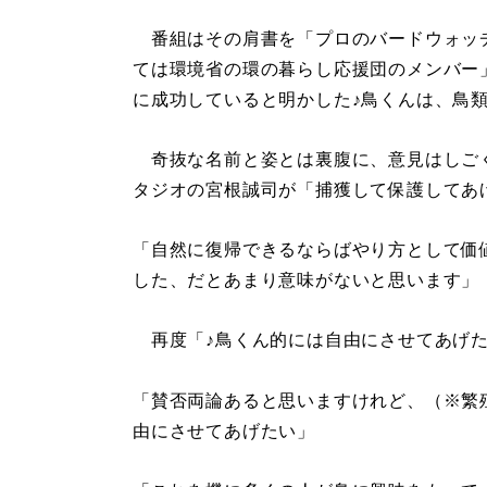
番組はその肩書を「プロのバードウォッ
ては環境省の環の暮らし応援団のメンバー
に成功していると明かした♪鳥くんは、鳥
奇抜な名前と姿とは裏腹に、意見はしご
タジオの宮根誠司が「捕獲して保護してあ
「自然に復帰できるならばやり方として価
した、だとあまり意味がないと思います」
再度「♪鳥くん的には自由にさせてあげた
「賛否両論あると思いますけれど、（※繁
由にさせてあげたい」