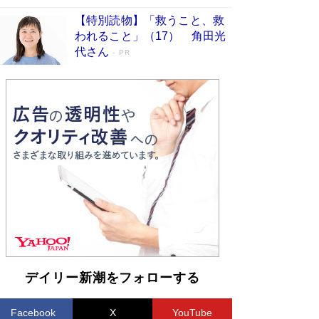
【特別読物】「救うこと、救
われること」（17） 角田光
代さん
PR
デイリー新潮をフォローする
Facebook
X
YouTube