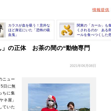
情報提供
カラスが血を吸う！意外な
関東の「カール」も
ほど身近にいた「恐怖の吸
くされるのか ある
血鬼」
ールを食べつくした危.
ん」の正体 お茶の間の“動物専門
2021年06月08日
のニュー
5日に無
っちに集
ミヤネ屋」
していた