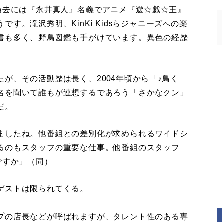
過去には『永井真人』名義でアニメ『遊☆戯☆王』
す。滝沢秀明、KinKi Kidsらジャニーズへの楽
書も多く、野鳥図鑑も手がけています。異色の経歴
が、その活動歴は長く、2004年頃から「♪鳥く
名を聞いて誰もが連想するであろう「さかなクン」
だ。
ましたね。他番組との差別化が求められるワイドシ
るのもスタッフの重要な仕事。他番組のスタッフ
ですか」（同）
ゲストは限られてくる。
プの店長などが呼ばれますが、タレント性のある専