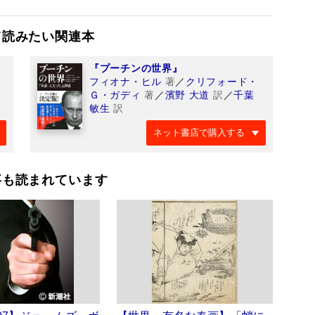
て読みたい関連本
『プーチンの世界』
フィオナ・ヒル
著
／
クリフォード・
Ｇ・ガディ
著
／
濱野 大道
訳
／
千葉
敏生
訳
ネット書店で購入する
事も読まれています