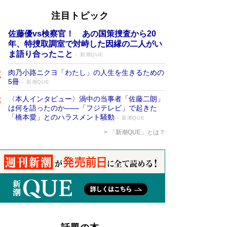
注目トピック
佐藤優vs検察官！ あの国策捜査から20
年、特捜取調室で対峙した因縁の二人がい
ま語り合ったこと
新潮QUE
肉乃小路ニクヨ「わたし」の人生を生きるための
5冊
新潮QUE
〈本人インタビュー〉渦中の当事者「佐藤二朗」
は何を語ったのか――「フジテレビ」で起きた
「橋本愛」とのハラスメント騒動
新潮QUE
「新潮QUE」とは？