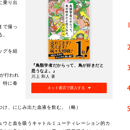
に乗り出
まで撮っ
る。
ッグを組
『鳥類学者だからって、鳥が好きだと
思うなよ。』
血が行われ
川上 和人 著
、特に春
ネット書店で購入する
つけ、にじみ出た血液を飲む。（略）
ュウと血を吸うキャトルミューティレーション的カ