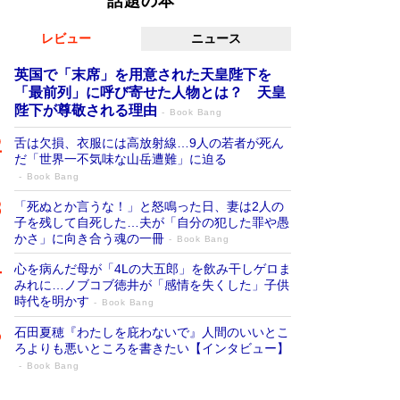
話題の本
レビュー
ニュース
英国で「末席」を用意された天皇陛下を
「最前列」に呼び寄せた人物とは？ 天皇
陛下が尊敬される理由
Book Bang
舌は欠損、衣服には高放射線…9人の若者が死ん
だ「世界一不気味な山岳遭難」に迫る
Book Bang
「死ぬとか言うな！」と怒鳴った日、妻は2人の
子を残して自死した…夫が「自分の犯した罪や愚
かさ」に向き合う魂の一冊
Book Bang
心を病んだ母が「4Lの大五郎」を飲み干しゲロま
みれに…ノブコブ徳井が「感情を失くした」子供
時代を明かす
Book Bang
石田夏穂『わたしを庇わないで』人間のいいとこ
ろよりも悪いところを書きたい【インタビュー】
Book Bang
「叱って伸びるやつは、褒めたらもっと伸