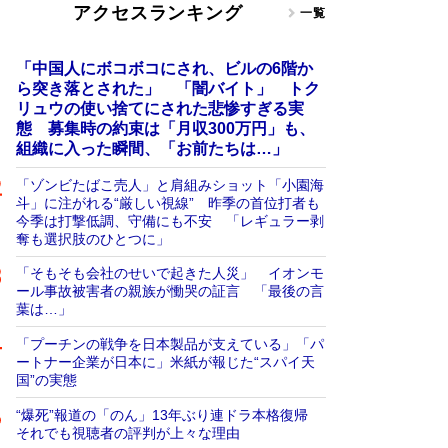
アクセスランキング
一覧
「中国人にボコボコにされ、ビルの6階か
ら突き落とされた」 「闇バイト」 トク
リュウの使い捨てにされた悲惨すぎる実
態 募集時の約束は「月収300万円」も、
組織に入った瞬間、「お前たちは…」
「ゾンビたばこ売人」と肩組みショット「小園海
斗」に注がれる“厳しい視線” 昨季の首位打者も
今季は打撃低調、守備にも不安 「レギュラー剥
奪も選択肢のひとつに」
「そもそも会社のせいで起きた人災」 イオンモ
ール事故被害者の親族が慟哭の証言 「最後の言
葉は…」
「プーチンの戦争を日本製品が支えている」「パ
ートナー企業が日本に」米紙が報じた“スパイ天
国”の実態
“爆死”報道の「のん」13年ぶり連ドラ本格復帰
それでも視聴者の評判が上々な理由