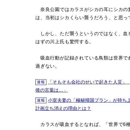
奈良公園ではカラスがシカの耳にシカの
は、当初はシカくらい襲うだろう、と思っ
しかし、ただ襲うというのではなく、血
はずの川上氏も驚愕する。
吸血行動が記録されている鳥類は世界でわず
過ぎない。
「そもそも会社のせいで起きた人災」
速報
後の言葉は…」
小室夫妻の「極秘帰国プラン」が持ち
速報
計画立ち消えの理由とは？
カラスが吸血するとなれば、「世界で6