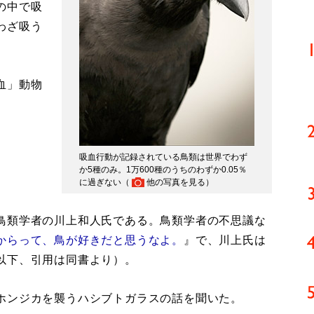
の中で吸
わざ吸う
血」動物
吸血行動が記録されている鳥類は世界でわず
か5種のみ。1万600種のうちのわずか0.05％
に過ぎない（
他の写真を見る
）
鳥類学者の川上和人氏である。鳥類学者の不思議な
からって、鳥が好きだと思うなよ。
』で、川上氏は
以下、引用は同書より）。
ホンジカを襲うハシブトガラスの話を聞いた。