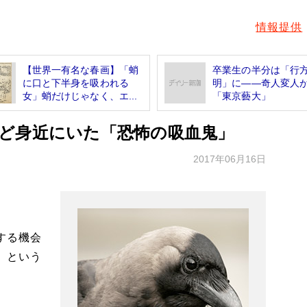
情報提供
【世界一有名な春画】「蛸
卒業生の半分は「行
に口と下半身を吸われる
明」に――奇人変人
女」蛸だけじゃなく、エ...
「東京藝大」
ど身近にいた「恐怖の吸血鬼」
2017年06月16日
する機会
」という