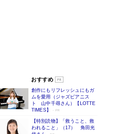
びる」俳優・高嶋政伸が家族に教わっ
た“人を育てるコツ”…芸への考え方を明か
す
Book Bang
「『火垂るの墓』は、大嘘である」原作者が抱き
続けた“自責の念”とは…「自己憐憫は描きたくな
い」監督が徹底的にこだわったこと（後編） #
戦争の記憶
Book Bang
美輪明宏 晩年の回答を集めた『ほほえんで生き
るための人生相談』がランクイン［エンターテイ
メントベストセラー］
Book Bang
「宇宙兄弟」最終46巻がベストセラー1位 宇宙
おすすめ
開発への関心を押し上げた18年の物語に幕 特装
版には「宇宙で描かれたマンガ」も収録
創作にもリフレッシュにもガ
Book Bang
ムを愛用（ジャズピアニス
「不意に涙が出そうに…」高嶋政伸が明かし
ト 山中千尋さん）【LOTTE
た“13歳の娘を暴行する役”への葛藤 インティマ
TIMES】
PR
シーコーディネーターに支えられたNHK『大奥』
の裏側
Book Bang
【特別読物】「救うこと、救
われること」（17） 角田光