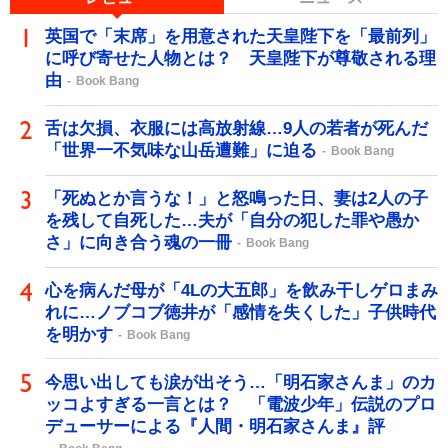
英国で「末席」を用意された天皇陛下を「最前列」
に呼び寄せた人物とは？ 天皇陛下が尊敬される理
由
Book Bang
舌は欠損、衣服には高放射線…9人の若者が死んだ
「世界一不気味な山岳遭難」に迫る
Book Bang
「死ぬとか言うな！」と怒鳴った日、妻は2人の子
を残して自死した…夫が「自分の犯した罪や愚か
さ」に向き合う魂の一冊
Book Bang
心を病んだ母が「4Lの大五郎」を飲み干しゲロまみ
れに…ノブコブ徳井が「感情を失くした」子供時代
を明かす
Book Bang
今思い出しても涙が出そう…「明石家さんま」のカ
ッコよすぎる一言とは？ 「電波少年」伝説のプロ
デューサーによる『人間・明石家さんま』評