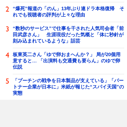
“爆死”報道の「のん」13年ぶり連ドラ本格復帰 そ
れでも視聴者の評判が上々な理由
“数秒のサービス”で仕事を干された人気司会者「前
田武彦さん」 生涯現役だった気概と「体に秒針が
刻み込まれているような」話芸
板東英二さん「ゆで卵おまへんか？」 局が20個用
意すると… 「出演料も交通費も要らん」のゆで卵
伝説
「プーチンの戦争を日本製品が支えている」「パー
トナー企業が日本に」米紙が報じた“スパイ天国”の
実態