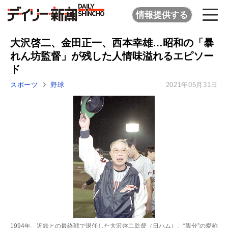
情報提供する
大沢啓二、金田正一、西本幸雄…昭和の「暴
れん坊監督」が残した人情味溢れるエピソー
ド
スポーツ
野球
2021年05月31日
1994年、近鉄との最終戦で退任した大沢啓二監督（日ハム）。“親分”の愛称