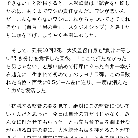
できない」と説得すると、大沢監督は「試合を中断し
たのは、あくまでワシの責任なんだ。ワシが悪いん
だ。こんな至らないワシにこれからもついてきてくれ
るか」（自著「男の華」、スタジオシップ）と選手た
ちに頭を下げ、ようやく再開に応じた。
そして、延長10回2死、大沢監督自身も“負けに等し
い”引き分けを覚悟した直後、「ここで打たなかった
ら男じゃない」と思い詰めて打席に立った白井一幸が
右越えに「生まれて初めて」のサヨナラ弾。この日敗
れた首位・西武に0.5ゲーム差に迫り、一度は消えた
自力Vも復活した。
「抗議する監督の姿を見て、絶対にこの監督について
いくんだと思った。今日は自分の力だけじゃなく、み
んなに打たせてもらった」とお立ち台で目を潤ませな
がら語る白井の姿に、大沢親分も涙を抑えることがで
きず、「白井は非常に立派だったよ」と声を振り絞る