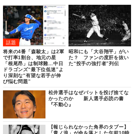
話題
将来の4番「森駿太」は2軍
昭和にも「大谷翔平」がい
で打率1割台、地元の星
た？ ファンの度肝を抜い
「根尾昂」は制球難…中日
た“投手の強打者”列伝
ドラゴンズ“最下位低迷”よ
り深刻な“有望な若手が伸
び悩む問題”
松井選手はなぜバットを投げ捨てな
かったのか 新人選手必読の書
『不動心』
【報じられなかった角界のタブー】
「貴ノ浪」が命を落とした午前10時