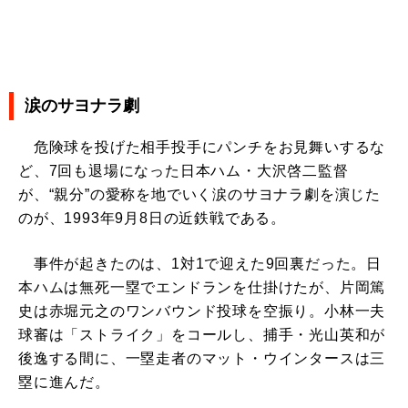
涙のサヨナラ劇
危険球を投げた相手投手にパンチをお見舞いするな
ど、7回も退場になった日本ハム・大沢啓二監督
が、“親分”の愛称を地でいく涙のサヨナラ劇を演じた
のが、1993年9月8日の近鉄戦である。
事件が起きたのは、1対1で迎えた9回裏だった。日
本ハムは無死一塁でエンドランを仕掛けたが、片岡篤
史は赤堀元之のワンバウンド投球を空振り。小林一夫
球審は「ストライク」をコールし、捕手・光山英和が
後逸する間に、一塁走者のマット・ウインタースは三
塁に進んだ。