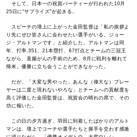
そして、日本一の祝賀パーティーが行われた10月
25日に“サプライズ”が起きる。
スピーチの壇上に上がった金田監督は「私の挨拶よ
り先にぜひ皆さんに会わせたい選手がいる。ジョー
ジ・アルトマンです」と紹介した。アルトマンは同
年、打率.351、21本塁打、67打点とチームの三冠王
ながら、直腸がんの手術のため、8月に戦列を離れて
帰米。優勝に立ち会うことができなかった。
だが、「大変な男やった。あんな（偉大な）プレー
ヤーは二度と現れないやろな」とチームへの貢献度を
高く評価した金田監督は、祝賀会の晴れの席で、その
功に報いた。
この日の夕方過ぎ、羽田に到着したばかりのアルト
マンは、壇上でコーチや選手たちと握手を交わす感激
に浸りながら、「優勝オメデトウ。大変ウレシ……」