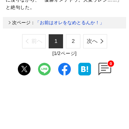
と絶句した。
次ページ：
「お前はオレをなめとるんか！」
前へ
1
2
次へ
[1/2ページ]
0