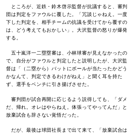
ところが、近鉄・鈴木啓示監督が抗議すると、審判
団は判定をファウルに覆した。「冗談じゃねえ。一度
下した判定を、相手チームの抗議を受けてから覆すの
は、どう考えてもおかしい」。大沢監督の怒りが爆発
する。
五十嵐洋一二塁塁審は、小林球審が見えなかったの
で、自分がファウルと判定したと説明したが、大沢監
督は「（二塁から）バットにボールが当たったかどう
かなんて、判定できるわけがねえ」と聞く耳を持た
ず、選手をベンチに引き揚げさせた。
審判団が試合再開に応じるよう説得しても、「ダメ
だ、帰れ。オレはやらねえ。体張ってやってんだ」と
放棄試合も辞さない覚悟だった。
だが、最後は球団社長まで出て来て、「放棄試合は