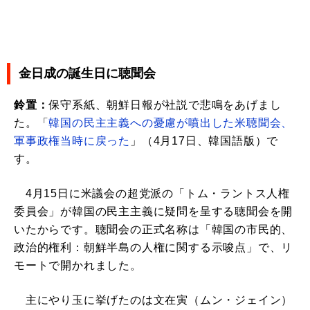
金日成の誕生日に聴聞会
鈴置：
保守系紙、朝鮮日報が社説で悲鳴をあげまし
た。「
韓国の民主主義への憂慮が噴出した米聴聞会、
軍事政権当時に戻った
」（4月17日、韓国語版）で
す。
4月15日に米議会の超党派の「トム・ラントス人権
委員会」が韓国の民主主義に疑問を呈する聴聞会を開
いたからです。聴聞会の正式名称は「韓国の市民的、
政治的権利：朝鮮半島の人権に関する示唆点」で、リ
モートで開かれました。
主にやり玉に挙げたのは文在寅（ムン・ジェイン）