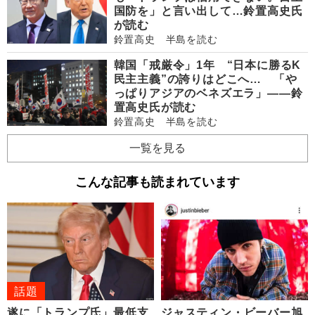
国防を」と言い出して…鈴置高史氏
が読む
鈴置高史 半島を読む
韓国「戒厳令」1年 “日本に勝るK
民主主義”の誇りはどこへ… 「や
っぱりアジアのベネズエラ」――鈴
置高史氏が読む
鈴置高史 半島を読む
一覧を見る
こんな記事も読まれています
話題
遂に「トランプ氏」最低支
ジャスティン・ビーバー旭