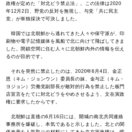
政権が定めた「対北ビラ禁止法」。この法律は2020
年12月2日、野党の反対を無視し、与党「共に民主
党」が単独採決で可決しました。
韓国では北朝鮮から逃れてきた人々や保守派が、印
刷物や電子記憶媒体を風船で北に向けて飛ばしてきま
した。閉鎖空間に住む人々に北朝鮮内外の情報を伝え
るのが目的です。
それを突然に禁止したのは、2020年6月4日、金正
恩（キム・ジョンウン）委員長の妹、金与正（キム・
ヨジョン）労働党副部長が敵対的行為を禁止した板門
店宣言をたてに対北ビラをやめさせるよう、文在寅政
権に要求したからです。
北朝鮮は直後の6月16日には、開城の南北共同連絡
事務所を爆破し、本気であると示しました。北との関
係改善を人気取りの材料にしてきた文在寅政権は、慌