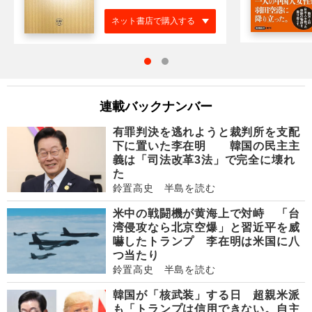
ネット書店で購入する
連載バックナンバー
有罪判決を逃れようと裁判所を支配
下に置いた李在明 韓国の民主主
義は「司法改革3法」で完全に壊れ
た
鈴置高史 半島を読む
米中の戦闘機が黄海上で対峙 「台
湾侵攻なら北京空爆」と習近平を威
嚇したトランプ 李在明は米国に八
つ当たり
鈴置高史 半島を読む
韓国が「核武装」する日 超親米派
も「トランプは信用できない。自主