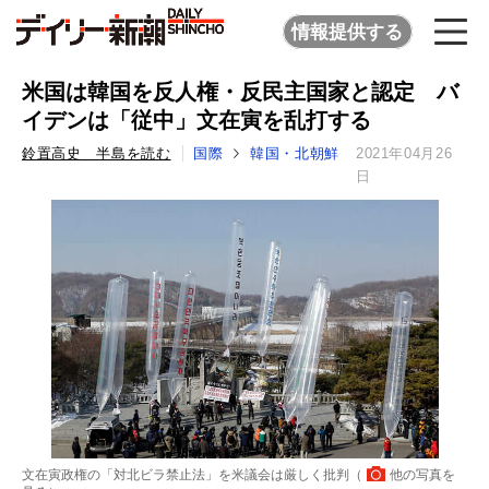
情報提供する
米国は韓国を反人権・反民主国家と認定 バ
イデンは「従中」文在寅を乱打する
鈴置高史 半島を読む
国際
韓国・北朝鮮
2021年04月26
日
文在寅政権の「対北ビラ禁止法」を米議会は厳しく批判（
他の写真を