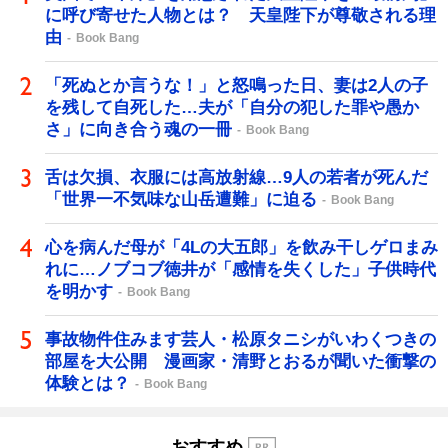
に呼び寄せた人物とは？ 天皇陛下が尊敬される理
由
Book Bang
「死ぬとか言うな！」と怒鳴った日、妻は2人の子
を残して自死した…夫が「自分の犯した罪や愚か
さ」に向き合う魂の一冊
Book Bang
舌は欠損、衣服には高放射線…9人の若者が死んだ
「世界一不気味な山岳遭難」に迫る
Book Bang
心を病んだ母が「4Lの大五郎」を飲み干しゲロまみ
れに…ノブコブ徳井が「感情を失くした」子供時代
を明かす
Book Bang
事故物件住みます芸人・松原タニシがいわくつきの
部屋を大公開 漫画家・清野とおるが聞いた衝撃の
体験とは？
Book Bang
おすすめ