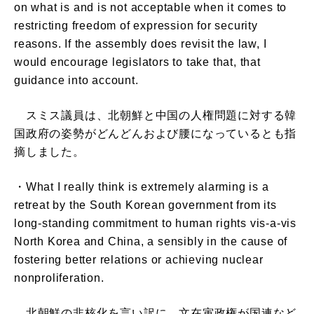
on what is and is not acceptable when it comes to
restricting freedom of expression for security
reasons. If the assembly does revisit the law, I
would encourage legislators to take that, that
guidance into account.
スミス議員は、北朝鮮と中国の人権問題に対する韓
国政府の姿勢がどんどんおよび腰になっているとも指
摘しました。
・What I really think is extremely alarming is a
retreat by the South Korean government from its
long-standing commitment to human rights vis-a-vis
North Korea and China, a sensibly in the cause of
fostering better relations or achieving nuclear
nonproliferation.
北朝鮮の非核化を言い訳に、文在寅政権が国連など