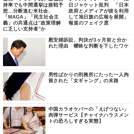
持率でも中間選挙は接戦予
日ジャケット批判 「日本
想…分断進む米社会、
政府とメディアが彼を利用
「MAGA」「民主社会主
して旭日旗の広報を展開」
義」の共通点は“政策理解
報道のフェイク度
に乏しい支持者”か
慰安婦訴訟、判決が3ヶ月前と分か
れた理由 曖昧な判断を下したワケ
男性ばかりの刑務所にたった一人拘
留された「女ギャング」の末路
中国カラオケバーの「えげつない」
肉弾サービス【チャイナハラスメン
トの恐ろしすぎる実態】