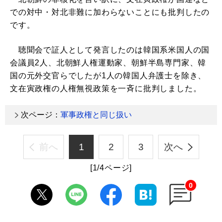
での対中・対北非難に加わらないことにも批判したの
です。
聴聞会で証人として発言したのは韓国系米国人の国
会議員2人、北朝鮮人権運動家、朝鮮半島専門家、韓
国の元外交官らでしたが1人の韓国人弁護士を除き、
文在寅政権の人権無視政策を一斉に批判しました。
次ページ：
軍事政権と同じ扱い
前へ
1
2
3
次へ
[1/4ページ]
0