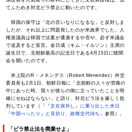
てふためき対北ビラ禁止に動いたのです。
韓国の保守は「北の言いなりになるな」と反対しま
したが、それ以上に問題視したのが米政界でした。人
権派議員は韓国で法案が通過するや否や、必ず米議会
で追及すると宣言。金日成（キム・イルソン）主席の
誕生日で、北朝鮮最高の記念日である4月15日に聴聞
会を開いたのです。
米上院のR・メネンデス（Robert Menendez）外交
委員長も2月1日、朝鮮日報に「北朝鮮の人々が苦痛の
中にあった時、我々が彼らの側に立っていたことを明
確にせねばならない」と語り、対北ビラ法を厳しく批
判しています（「
『文在寅外し』に乗り出した米日
『中国べったり』と見切り、政権交代待ち
」参照）。
「ビラ禁止法を廃棄せよ」