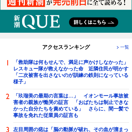
アクセスランキング
一覧
「救助隊は何もせんで、満足に声かけしなかった」
レスキュー隊が救えなかった命 近隣住民が明かす
「二次被害を出さないのが訓練の鉄則になっている
様子」
「玖瑠美の最期の言葉は…」 イオンモール事故被
害者の親族が慟哭の証言 「おばたちは制止できな
かった自分たちを責めている」 さらに、間一髪で
事故を免れた従業員の証言も
左目周囲の痣は「脳の動脈が破れ、その血が溜まっ