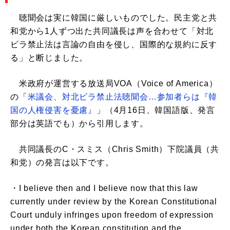
聴聞会は実に韓国に厳しいものでした。民主党と共
和党から1人ずつ出た共同議長は声を合わせて「対北
ビラ禁止法は言論の自由を侵し、国際的な規約に反す
る」と断じました。
米政府が運営する放送局VOA（Voice of America）
の「
米議会、対北ビラ禁止法聴聞会…参加者らは『韓
国の人権侵害を憂慮』
」（4月16日、韓国語版、発言
部分は英語でも）から引用します。
共同議長のC・スミス（Chris Smith）下院議員（共
和党）の発言は以下です。
・I believe then and I believe now that this law
currently under review by the Korean Constitutional
Court unduly infringes upon freedom of expression
under both the Korean constitution and the