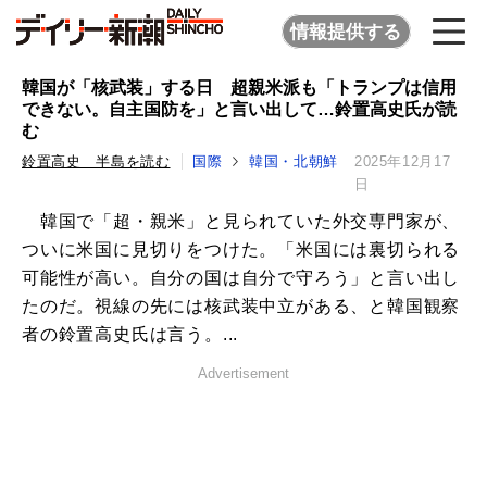
情報提供する
韓国が「核武装」する日 超親米派も「トランプは信用
できない。自主国防を」と言い出して…鈴置高史氏が読
む
鈴置高史 半島を読む
国際
韓国・北朝鮮
2025年12月17
日
韓国で「超・親米」と見られていた外交専門家が、
ついに米国に見切りをつけた。「米国には裏切られる
可能性が高い。自分の国は自分で守ろう」と言い出し
たのだ。視線の先には核武装中立がある、と韓国観察
者の鈴置高史氏は言う。...
Advertisement