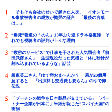
「そもそも会社のせいで起きた人災」 イオンモー
ル事故被害者の親族が慟哭の証言 「最後の言葉
は…」
“爆死”報道の「のん」13年ぶり連ドラ本格復帰 そ
れでも視聴者の評判が上々な理由
“数秒のサービス”で仕事を干された人気司会者「前
田武彦さん」 生涯現役だった気概と「体に秒針が
刻み込まれているような」話芸
板東英二さん「ゆで卵おまへんか？」 局が20個用
意すると… 「出演料も交通費も要らん」のゆで卵
伝説
「プーチンの戦争を日本製品が支えている」「パー
トナー企業が日本に」米紙が報じた“スパイ天国”の
実態