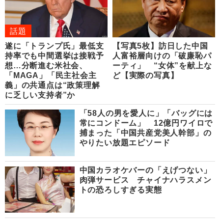
話題
遂に「トランプ氏」最低支
【写真5枚】訪日した中国
持率でも中間選挙は接戦予
人富裕層向けの「破廉恥パ
想…分断進む米社会、
ーティ」 “女体”を献上な
「MAGA」「民主社会主
ど【実際の写真】
義」の共通点は“政策理解
に乏しい支持者”か
「58人の男を愛人に」「バッグには
常にコンドーム」 12億円ワイロで
捕まった「中国共産党美人幹部」の
やりたい放題エピソード
中国カラオケバーの「えげつない」
肉弾サービス チャイナハラスメン
トの恐ろしすぎる実態