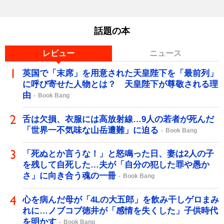
話題の本
レビュー
ニュース
英国で「末席」を用意された天皇陛下を「最前列」
に呼び寄せた人物とは？ 天皇陛下が尊敬される理
由
Book Bang
舌は欠損、衣服には高放射線…9人の若者が死んだ
「世界一不気味な山岳遭難」に迫る
Book Bang
「死ぬとか言うな！」と怒鳴った日、妻は2人の子
を残して自死した…夫が「自分の犯した罪や愚か
さ」に向き合う魂の一冊
Book Bang
心を病んだ母が「4Lの大五郎」を飲み干しゲロまみ
れに…ノブコブ徳井が「感情を失くした」子供時代
を明かす
Book Bang