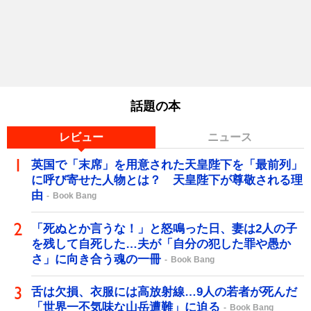
話題の本
レビュー
ニュース
英国で「末席」を用意された天皇陛下を「最前列」
に呼び寄せた人物とは？ 天皇陛下が尊敬される理
由
Book Bang
「死ぬとか言うな！」と怒鳴った日、妻は2人の子
を残して自死した…夫が「自分の犯した罪や愚か
さ」に向き合う魂の一冊
Book Bang
舌は欠損、衣服には高放射線…9人の若者が死んだ
「世界一不気味な山岳遭難」に迫る
Book Bang