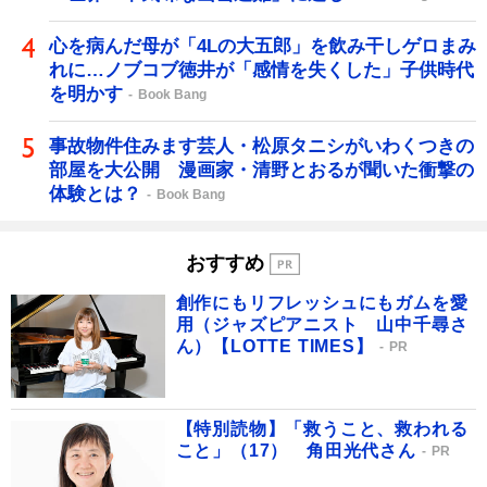
心を病んだ母が「4Lの大五郎」を飲み干しゲロまみ
れに…ノブコブ徳井が「感情を失くした」子供時代
を明かす
Book Bang
事故物件住みます芸人・松原タニシがいわくつきの
部屋を大公開 漫画家・清野とおるが聞いた衝撃の
体験とは？
Book Bang
おすすめ
創作にもリフレッシュにもガムを愛
用（ジャズピアニスト 山中千尋さ
ん）【LOTTE TIMES】
PR
【特別読物】「救うこと、救われる
こと」（17） 角田光代さん
PR