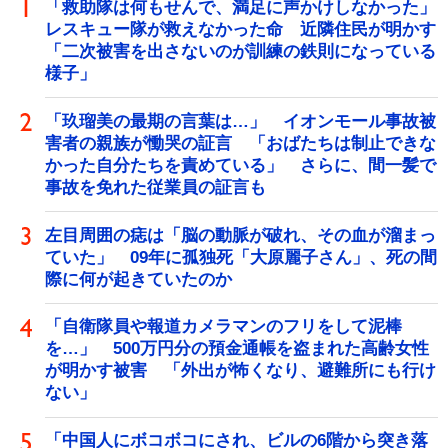
「救助隊は何もせんで、満足に声かけしなかった」
レスキュー隊が救えなかった命 近隣住民が明かす
「二次被害を出さないのが訓練の鉄則になっている
様子」
「玖瑠美の最期の言葉は…」 イオンモール事故被
害者の親族が慟哭の証言 「おばたちは制止できな
かった自分たちを責めている」 さらに、間一髪で
事故を免れた従業員の証言も
左目周囲の痣は「脳の動脈が破れ、その血が溜まっ
ていた」 09年に孤独死「大原麗子さん」、死の間
際に何が起きていたのか
「自衛隊員や報道カメラマンのフリをして泥棒
を…」 500万円分の預金通帳を盗まれた高齢女性
が明かす被害 「外出が怖くなり、避難所にも行け
ない」
「中国人にボコボコにされ、ビルの6階から突き落