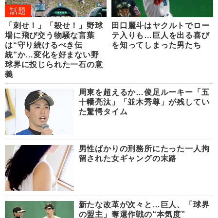
話題
「刺せ！」「殺せ！」野球
田口麗斗はヤクルトでロー
場に飛び交う物騒な言葉
テ入りも…巨人を出る喜び
は“守り続けるべき伝
を知ってしまった男たち
統”か…変化を好まない野
球界に投じられた一石の意
義
周東を超えるか…俊足ルーキー「五
十幡亮汰」「並木秀尊」が残してい
た驚愕タイム
男性ばかりの刑務所にたった一人拘
留された女ギャングの末路
新たな改革が次々と…巨人、「球界
の盟主」奪還作戦の“本気度”