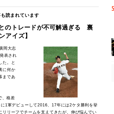
事も読まれています
とのトレードが不可解過ぎる 裏
ンアイズ】
廣岡大志
が発表され
した。と
裏に何か
幕まであ
で、格差
1軍デビューして2016、17年には2ケタ勝利を挙
にリリーフでチームを支えてきたが、伸び悩んでい