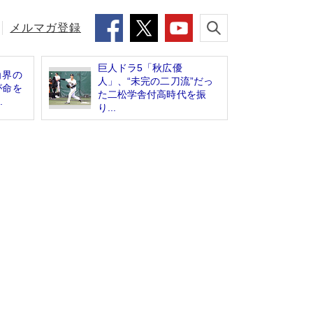
メルマガ登録
巨人ドラ5「秋広優
角界の
人」、“未完の二刀流”だっ
が命を
た二松学舎付高時代を振
.
り...