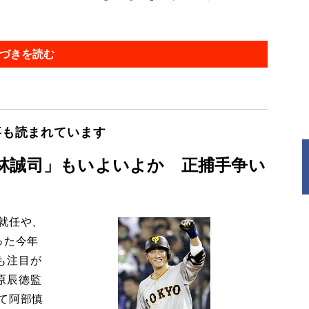
づきを読む
事も読まれています
林誠司」もいよいよか 正捕手争い
就任や、
った今年
も注目が
原辰徳監
て阿部慎