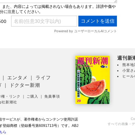
週刊新
熊本地
小室さ
ヒール
｜
エンタメ
｜
ライフ
ガ
｜
ドクター新潮
作権・リンク
｜
ご購入
｜
免責事項
会社新潮社
Co
配信サービスが、著作権者からコンテンツ使用許諾
すべての画像・
録商標（登録番号第6091713号）です。ABJ
ちら