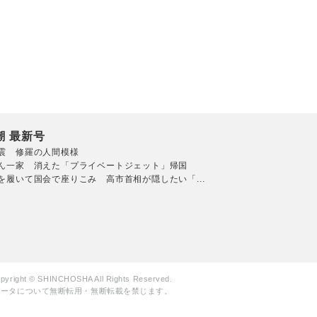
潮 最新号
震 修羅の人間模様
ん一家 消えた「プライベートジェット」帰国
を履いて国会で座りこみ 高市首相が隠したい「...
pyright © SHINCHOSHA All Rights Reserved.
データについて無断転用・無断転載を禁じます。