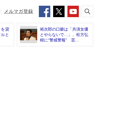
メルマガ登録
」を貸
裕次郎の口癖は「共演女優
ドルと
とやらないで…」、松方弘
樹に“警戒警報” 芸...