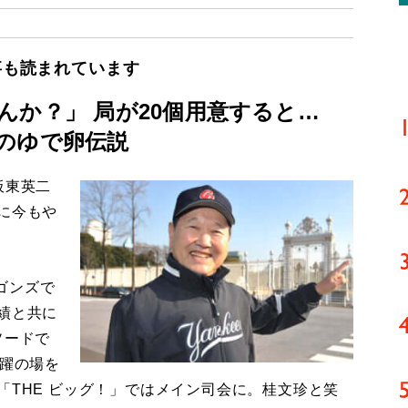
事も読まれています
んか？」 局が20個用意すると…
のゆで卵伝説
板東英二
に今もや
ゴンズで
績と共に
ソードで
活躍の場を
「THE ビッグ！」ではメイン司会に。桂文珍と笑