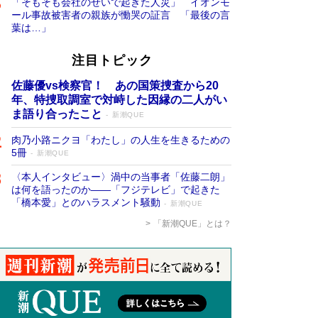
「そもそも会社のせいで起きた人災」 イオンモ
ール事故被害者の親族が慟哭の証言 「最後の言
葉は…」
注目トピック
佐藤優vs検察官！ あの国策捜査から20
年、特捜取調室で対峙した因縁の二人がい
ま語り合ったこと
新潮QUE
肉乃小路ニクヨ「わたし」の人生を生きるための
5冊
新潮QUE
〈本人インタビュー〉渦中の当事者「佐藤二朗」
は何を語ったのか――「フジテレビ」で起きた
「橋本愛」とのハラスメント騒動
新潮QUE
「新潮QUE」とは？