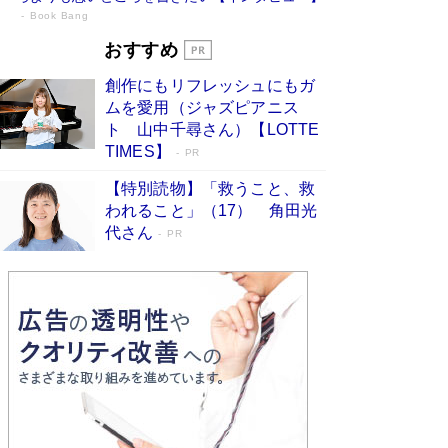
Book Bang
73歳でも働くしかない 「老後レス時代」
おすすめ
に交通誘導員の独白が話題
Book Bang
創作にもリフレッシュにもガ
「『火垂るの墓』は、大嘘である」原作者が抱き
ムを愛用（ジャズピアニス
続けた“自責の念”とは…「自己憐憫は描きたくな
ト 山中千尋さん）【LOTTE
い」監督が徹底的にこだわったこと（後編） #
TIMES】
PR
戦争の記憶
Book Bang
【特別読物】「救うこと、救
「なんで？ そんな馬鹿な……」90歳になった作
われること」（17） 角田光
家・阿刀田高さんが、ひとり暮らしの生活を明か
す
代さん
Book Bang
PR
友近氏、絶賛！ 鎌倉を舞台に、孤独を抱えた
人々が新たな一歩を踏み出す連作短篇集『海のほ
とりのプラネット』試し読み
Book Bang
和田秀樹の70代、80代向け新書がベスト3を独
占 上半期1位にも選出［新書ベストセラー］
Book Bang