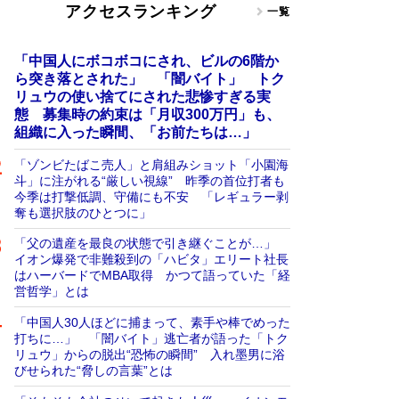
アクセスランキング
一覧
「中国人にボコボコにされ、ビルの6階か
ら突き落とされた」 「闇バイト」 トク
リュウの使い捨てにされた悲惨すぎる実
態 募集時の約束は「月収300万円」も、
組織に入った瞬間、「お前たちは…」
「ゾンビたばこ売人」と肩組みショット「小園海
斗」に注がれる“厳しい視線” 昨季の首位打者も
今季は打撃低調、守備にも不安 「レギュラー剥
奪も選択肢のひとつに」
「父の遺産を最良の状態で引き継ぐことが…」
イオン爆発で非難殺到の「ハビタ」エリート社長
はハーバードでMBA取得 かつて語っていた「経
営哲学」とは
「中国人30人ほどに捕まって、素手や棒でめった
打ちに…」 「闇バイト」逃亡者が語った「トク
リュウ」からの脱出“恐怖の瞬間” 入れ墨男に浴
びせられた“脅しの言葉”とは