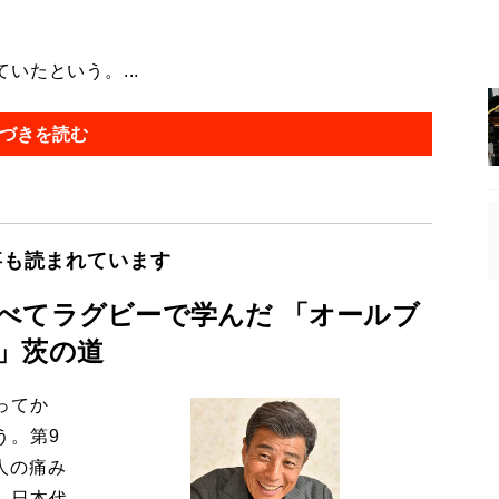
たという。...
づきを読む
事も読まれています
べてラグビーで学んだ 「オールブ
」茨の道
ってか
う。第9
人の痛み
、日本代