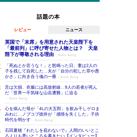
話題の本
レビュー
ニュース
英国で「末席」を用意された天皇陛下を
「最前列」に呼び寄せた人物とは？ 天皇
陛下が尊敬される理由
Book Bang
「死ぬとか言うな！」と怒鳴った日、妻は2人の
子を残して自死した…夫が「自分の犯した罪や愚
かさ」に向き合う魂の一冊
Book Bang
舌は欠損、衣服には高放射線…9人の若者が死ん
だ「世界一不気味な山岳遭難」に迫る
Book Bang
心を病んだ母が「4Lの大五郎」を飲み干しゲロま
みれに…ノブコブ徳井が「感情を失くした」子供
時代を明かす
Book Bang
石田夏穂『わたしを庇わないで』人間のいいとこ
ろよりも悪いところを書きたい【インタビュー】