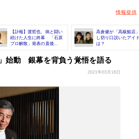
情報提供
【訃報】渡哲也、病と闘い
高倉健が「高級鮨店
続けた人生に終幕 「石原
し切り口説いたアイ
プロ解散」発表の直後...
は？
」始動 銀幕を背負う覚悟を語る
2021年03月18日