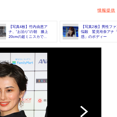
情報提供
【写真4枚】竹内由恵ア
【写真2枚】男性ファ
ナ、“お泊り”の朝 膝上
悩殺 鷲見玲奈アナ
20cmの超ミニスカで...
惑」のボディー