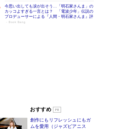
今思い出しても涙が出そう…「明石家さんま」の
カッコよすぎる一言とは？ 「電波少年」伝説の
プロデューサーによる『人間・明石家さんま』評
Book Bang
「宇宙兄弟」最終46巻がベストセラー1
位 宇宙開発への関心を押し上げた18年の
物語に幕 特装版には「宇宙で描かれたマ
ンガ」も収録
Book Bang
美輪明宏 晩年の回答を集めた『ほほえんで生き
るための人生相談』がランクイン［エンターテイ
メントベストセラー］
Book Bang
「『火垂るの墓』は、大嘘である」原作者が抱き
続けた“自責の念”とは…「自己憐憫は描きたくな
い」監督が徹底的にこだわったこと（後編） #
戦争の記憶
Book Bang
皇室はなぜ世界から尊敬されているのか？ 「天
おすすめ
皇陛下はお元気でおられるか」がサウジ国王の第
一声になる理由
Book Bang
創作にもリフレッシュにもガ
東野圭吾、伊坂幸太郎の人気シリーズ最新作どち
ムを愛用（ジャズピアニス