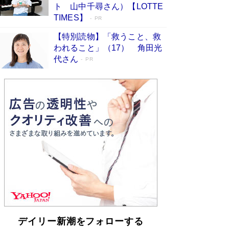
らも文庫化 映画化された直木賞受賞作もランク
ト 山中千尋さん）【LOTTE
イン［文庫ベストセラー］
Book Bang
TIMES】
PR
【特別読物】「救うこと、救
われること」（17） 角田光
代さん
PR
デイリー新潮をフォローする