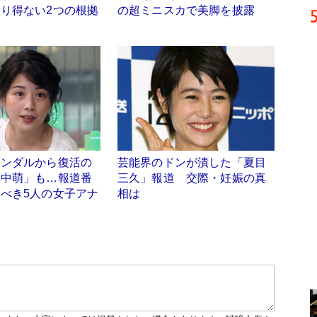
り得ない2つの根拠
の超ミニスカで美脚を披露
ャンダルから復活の
芸能界のドンが潰した「夏目
田中萌」も…報道番
三久」報道 交際・妊娠の真
べき5人の女子アナ
相は