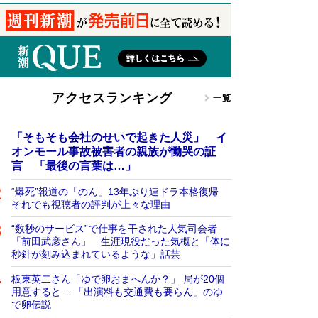
アクセスランキング
一覧
「そもそも会社のせいで起きた人災」 イ
オンモール事故被害者の親族が慟哭の証
言 「最後の言葉は…」
“爆死”報道の「のん」13年ぶり連ドラ本格復帰
それでも視聴者の評判が上々な理由
“数秒のサービス”で仕事を干された人気司会者
「前田武彦さん」 生涯現役だった気概と「体に
秒針が刻み込まれているような」話芸
板東英二さん「ゆで卵おまへんか？」 局が20個
用意すると… 「出演料も交通費も要らん」のゆ
で卵伝説