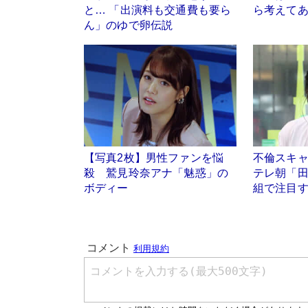
と… 「出演料も交通費も要ら
ら考えてあ
ん」のゆで卵伝説
【写真2枚】男性ファンを悩
不倫スキ
殺 鷲見玲奈アナ「魅惑」の
テレ朝「
ボディー
組で注目す