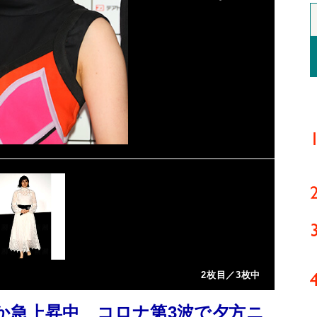
2枚目／3枚中
か急上昇中 コロナ第3波で夕方ニ