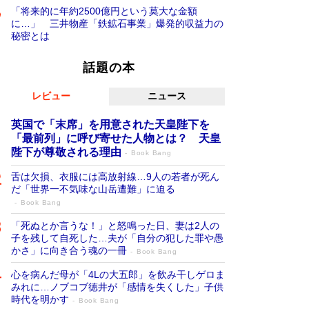
「将来的に年約2500億円という莫大な金額
に…」 三井物産「鉄鉱石事業」爆発的収益力の
秘密とは
話題の本
レビュー
ニュース
英国で「末席」を用意された天皇陛下を
「最前列」に呼び寄せた人物とは？ 天皇
陛下が尊敬される理由
Book Bang
舌は欠損、衣服には高放射線…9人の若者が死ん
だ「世界一不気味な山岳遭難」に迫る
Book Bang
「死ぬとか言うな！」と怒鳴った日、妻は2人の
子を残して自死した…夫が「自分の犯した罪や愚
かさ」に向き合う魂の一冊
Book Bang
心を病んだ母が「4Lの大五郎」を飲み干しゲロま
みれに…ノブコブ徳井が「感情を失くした」子供
時代を明かす
Book Bang