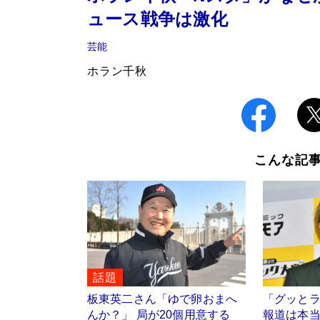
ュース戦争は激化
芸能
ホラン千秋
こんな記
話題
板東英二さん「ゆで卵おまへ
「グッと
んか？」 局が20個用意する
報道は本