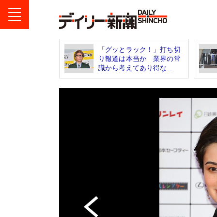
「グッとラック！」打ち切
り報道は本当か 業界の常
識から考えてあり得な...