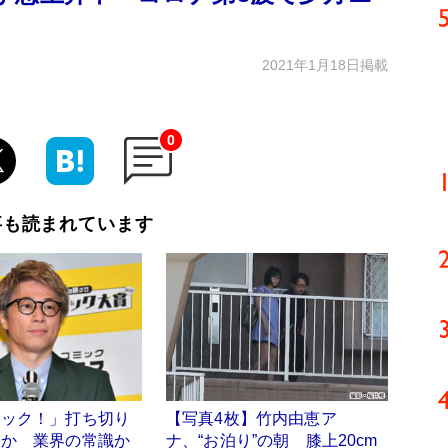
2021年1月18日掲載
0
事も読まれています
ラック！」打ち切り
【写真4枚】竹内由恵ア
当か 業界の常識か
ナ、“お泊り”の朝 膝上20cm