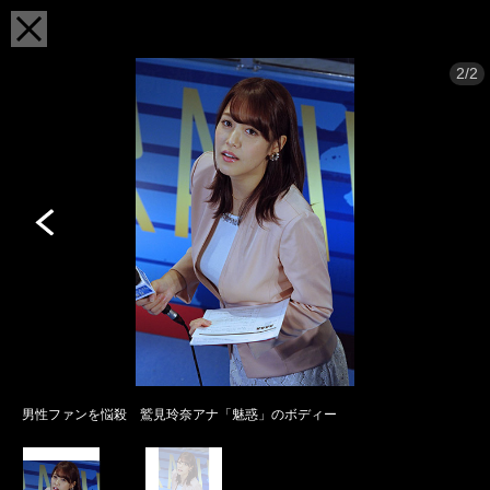
2/2
男性ファンを悩殺 鷲見玲奈アナ「魅惑」のボディー