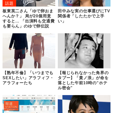
話題
板東英二さん「ゆで卵おま
田中みな実の仕事選びにTV
へんか？」 局が20個用意
関係者「したたかで上手
すると… 「出演料も交通費
い」
も要らん」のゆで卵伝説
【熟年不倫】「いつまでも
【報じられなかった角界の
SEXしたい」アラフィフ・
タブー】「貴ノ浪」が命を
アラフォーたち
落とした午前10時の“ホテ
ル密会”