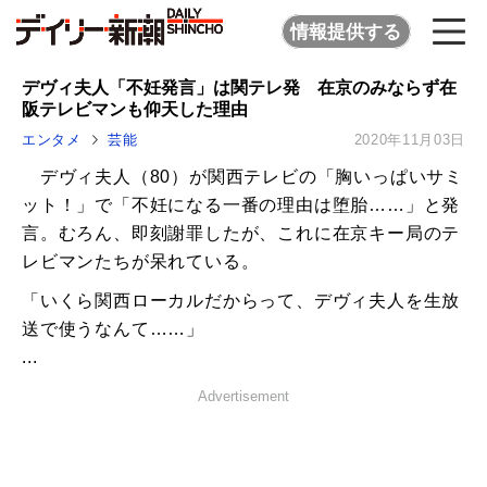
情報提供する
デヴィ夫人「不妊発言」は関テレ発 在京のみならず在
阪テレビマンも仰天した理由
エンタメ
芸能
2020年11月03日
デヴィ夫人（80）が関西テレビの「胸いっぱいサミ
ット！」で「不妊になる一番の理由は堕胎……」と発
言。むろん、即刻謝罪したが、これに在京キー局のテ
レビマンたちが呆れている。
「いくら関西ローカルだからって、デヴィ夫人を生放
送で使うなんて……」
...
Advertisement