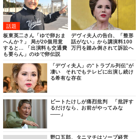
話題
板東英二さん「ゆで卵おま
デヴィ夫人の告白、「整形
へんか？」 局が20個用意
話がない」から講演料100
すると… 「出演料も交通費
万円を踏み倒されて訴訟へ
も要らん」のゆで卵伝説
「デヴィ夫人」の“トラブル列伝”が
凄い それでもテレビに出演し続け
る希有な存在
ビートたけしが痛烈批判 「批評す
るだけなら、お前がやってみな
――」
野口五郎、タニマチはソープ経営