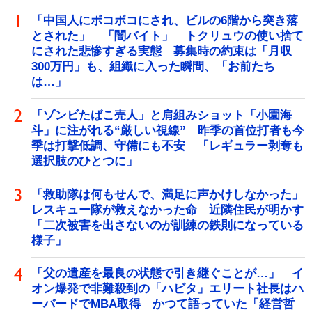
「中国人にボコボコにされ、ビルの6階から突き落
とされた」 「闇バイト」 トクリュウの使い捨て
にされた悲惨すぎる実態 募集時の約束は「月収
300万円」も、組織に入った瞬間、「お前たち
は…」
「ゾンビたばこ売人」と肩組みショット「小園海
斗」に注がれる“厳しい視線” 昨季の首位打者も今
季は打撃低調、守備にも不安 「レギュラー剥奪も
選択肢のひとつに」
「救助隊は何もせんで、満足に声かけしなかった」
レスキュー隊が救えなかった命 近隣住民が明かす
「二次被害を出さないのが訓練の鉄則になっている
様子」
「父の遺産を最良の状態で引き継ぐことが…」 イ
オン爆発で非難殺到の「ハビタ」エリート社長はハ
ーバードでMBA取得 かつて語っていた「経営哲