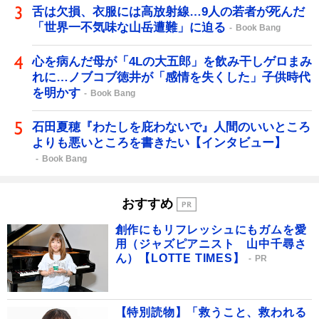
舌は欠損、衣服には高放射線…9人の若者が死んだ
「世界一不気味な山岳遭難」に迫る
Book Bang
心を病んだ母が「4Lの大五郎」を飲み干しゲロまみ
れに…ノブコブ徳井が「感情を失くした」子供時代
を明かす
Book Bang
石田夏穂『わたしを庇わないで』人間のいいところ
よりも悪いところを書きたい【インタビュー】
Book Bang
おすすめ
創作にもリフレッシュにもガムを愛
用（ジャズピアニスト 山中千尋さ
ん）【LOTTE TIMES】
PR
【特別読物】「救うこと、救われる