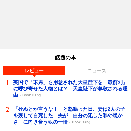
話題の本
レビュー
ニュース
英国で「末席」を用意された天皇陛下を「最前列」
に呼び寄せた人物とは？ 天皇陛下が尊敬される理
由
Book Bang
「死ぬとか言うな！」と怒鳴った日、妻は2人の子
を残して自死した…夫が「自分の犯した罪や愚か
さ」に向き合う魂の一冊
Book Bang