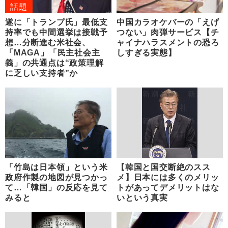
話題
遂に「トランプ氏」最低支
中国カラオケバーの「えげ
持率でも中間選挙は接戦予
つない」肉弾サービス【チ
想…分断進む米社会、
ャイナハラスメントの恐ろ
「MAGA」「民主社会主
しすぎる実態】
義」の共通点は“政策理解
に乏しい支持者”か
「竹島は日本領」という米
【韓国と国交断絶のスス
政府作製の地図が見つかっ
メ】日本には多くのメリッ
て…「韓国」の反応を見て
トがあってデメリットはな
みると
いという真実