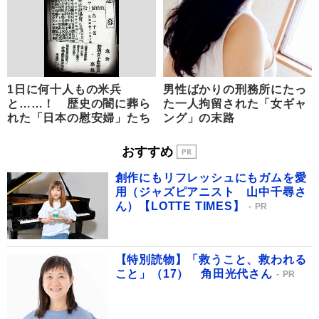
1日に何十人もの米兵
男性ばかりの刑務所にたっ
と……！ 歴史の闇に葬ら
た一人拘留された「女ギャ
れた「日本の慰安婦」たち
ング」の末路
おすすめ
創作にもリフレッシュにもガムを愛
用（ジャズピアニスト 山中千尋さ
ん）【LOTTE TIMES】
PR
【特別読物】「救うこと、救われる
こと」（17） 角田光代さん
PR