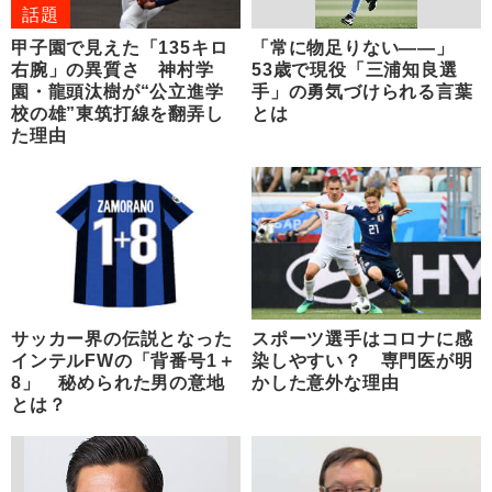
話題
甲子園で見えた「135キロ
「常に物足りない――」
右腕」の異質さ 神村学
53歳で現役「三浦知良選
園・龍頭汰樹が“公立進学
手」の勇気づけられる言葉
校の雄”東筑打線を翻弄し
とは
た理由
サッカー界の伝説となった
スポーツ選手はコロナに感
インテルFWの「背番号1＋
染しやすい？ 専門医が明
8」 秘められた男の意地
かした意外な理由
とは？