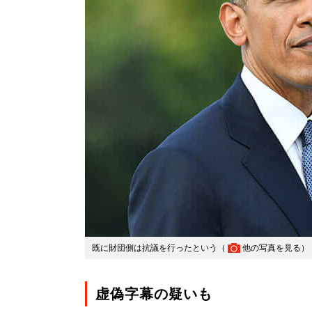
既に財団側は抗議を行ったという（
他の写真を見る
）
虚偽字幕の疑いも