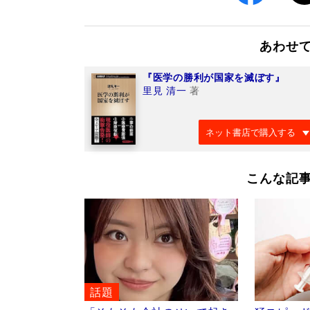
あわせ
『医学の勝利が国家を滅ぼす』
里見 清一
著
ネット書店で購入する
こんな記
話題