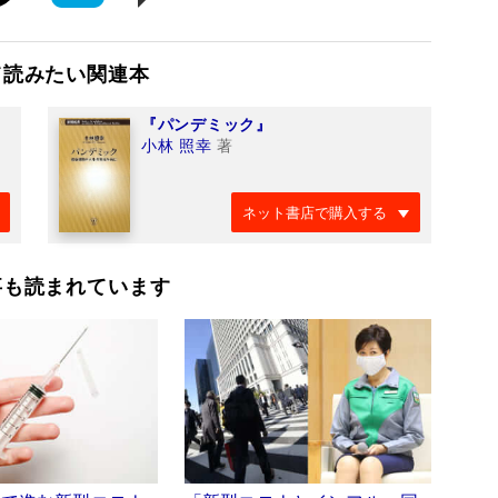
て読みたい関連本
『パンデミック』
小林 照幸
著
ネット書店で購入する
事も読まれています