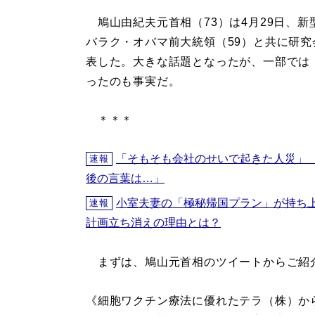
鳩山由紀夫元首相（73）は4月29日、
バラク・オバマ前大統領（59）と共に研
表した。大きな話題となったが、一部では
ったのも事実だ。
＊＊＊
「そもそも会社のせいで起きた人災」
速報
後の言葉は…」
小室夫妻の「極秘帰国プラン」が持ち
速報
計画立ち消えの理由とは？
まずは、鳩山元首相のツイートからご紹
《細胞ワクチン療法に優れたテラ（株）か