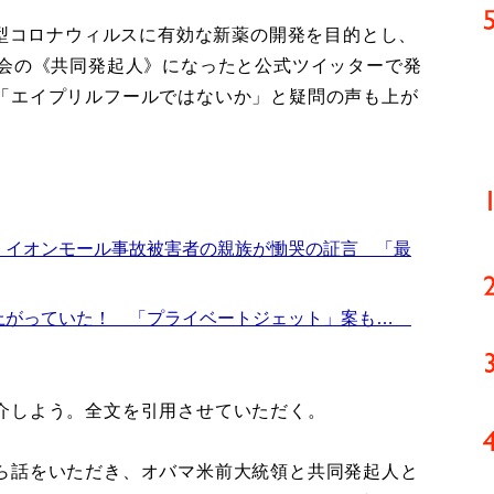
新型コロナウィルスに有効な新薬の開発を目的とし、
究会の《共同発起人》になったと公式ツイッターで発
「エイプリルフールではないか」と疑問の声も上が
 イオンモール事故被害者の親族が慟哭の証言 「最
上がっていた！ 「プライベートジェット」案も…
介しよう。全文を引用させていただく。
ら話をいただき、オバマ米前大統領と共同発起人と