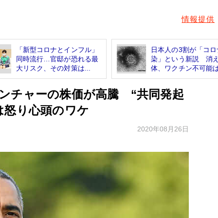
情報提供
「新型コロナとインフル」
日本人の3割が「コロ
同時流行…官邸が恐れる最
染」という新説 消
大リスク、その対策は...
体、ワクチン不可能は.
ンチャーの株価が高騰 “共同発起
は怒り心頭のワケ
2020年08月26日