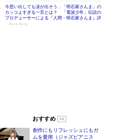
今思い出しても涙が出そう…「明石家さんま」の
カッコよすぎる一言とは？ 「電波少年」伝説の
プロデューサーによる『人間・明石家さんま』評
Book Bang
「宇宙兄弟」最終46巻がベストセラー1
位 宇宙開発への関心を押し上げた18年の
物語に幕 特装版には「宇宙で描かれたマ
ンガ」も収録
Book Bang
美輪明宏 晩年の回答を集めた『ほほえんで生き
るための人生相談』がランクイン［エンターテイ
メントベストセラー］
Book Bang
「『火垂るの墓』は、大嘘である」原作者が抱き
続けた“自責の念”とは…「自己憐憫は描きたくな
い」監督が徹底的にこだわったこと（後編） #
戦争の記憶
Book Bang
「叱って伸びるやつは、褒めたらもっと伸びる」
おすすめ
俳優・高嶋政伸が家族に教わった“人を育てるコ
ツ”…芸への考え方を明かす
Book Bang
創作にもリフレッシュにもガ
東野圭吾、伊坂幸太郎の人気シリーズ最新作どち
ムを愛用（ジャズピアニス