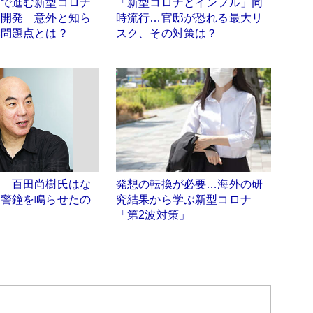
ドで進む新型コロナ
「新型コロナとインフル」同
ン開発 意外と知ら
時流行…官邸が恐れる最大リ
い問題点とは？
スク、その対策は？
ナ 百田尚樹氏はな
発想の転換が必要…海外の研
ら警鐘を鳴らせたの
究結果から学ぶ新型コロナ
「第2波対策」