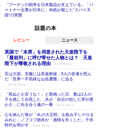
「プーチンの戦争を日本製品が支えている」「パ
ートナー企業が日本に」米紙が報じた“スパイ天
国”の実態
話題の本
レビュー
ニュース
英国で「末席」を用意された天皇陛下を
「最前列」に呼び寄せた人物とは？ 天皇
陛下が尊敬される理由
Book Bang
舌は欠損、衣服には高放射線…9人の若者が死ん
だ「世界一不気味な山岳遭難」に迫る
Book Bang
「死ぬとか言うな！」と怒鳴った日、妻は2人の
子を残して自死した…夫が「自分の犯した罪や愚
かさ」に向き合う魂の一冊
Book Bang
心を病んだ母が「4Lの大五郎」を飲み干しゲロま
みれに…ノブコブ徳井が「感情を失くした」子供
時代を明かす
Book Bang