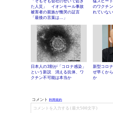
「そもそも会社のせいで起き
猛スピー
た人災」 イオンモール事故
のワクチ
被害者の親族が慟哭の証言
れていな
「最後の言葉は…」
日本人の3割が「コロナ感染」
新型コロ
という新説 消える抗体、ワ
ぜ早くか
クチン不可能は本当か
か