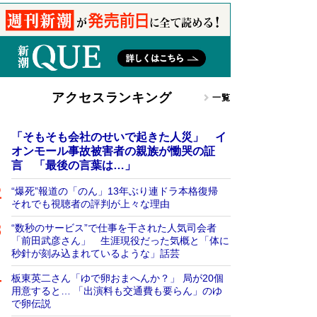
アクセスランキング
一覧
「そもそも会社のせいで起きた人災」 イ
オンモール事故被害者の親族が慟哭の証
言 「最後の言葉は…」
“爆死”報道の「のん」13年ぶり連ドラ本格復帰
それでも視聴者の評判が上々な理由
“数秒のサービス”で仕事を干された人気司会者
「前田武彦さん」 生涯現役だった気概と「体に
秒針が刻み込まれているような」話芸
板東英二さん「ゆで卵おまへんか？」 局が20個
用意すると… 「出演料も交通費も要らん」のゆ
で卵伝説