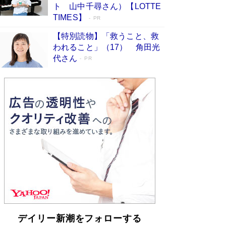
らも文庫化 映画化された直木賞受賞作もランク
ト 山中千尋さん）【LOTTE
イン［文庫ベストセラー］
Book Bang
TIMES】
PR
【特別読物】「救うこと、救
われること」（17） 角田光
代さん
PR
デイリー新潮をフォローする