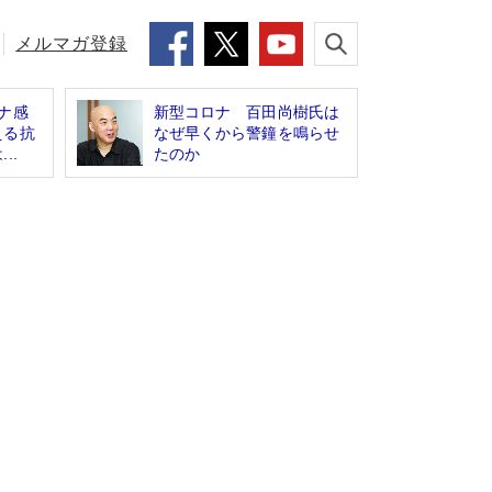
メルマガ登録
ナ感
新型コロナ 百田尚樹氏は
える抗
なぜ早くから警鐘を鳴らせ
..
たのか