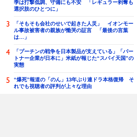
季は打撃低調、守備にも不安 「レギュラー剥奪も
選択肢のひとつに」
「そもそも会社のせいで起きた人災」 イオンモー
ル事故被害者の親族が慟哭の証言 「最後の言葉
は…」
「プーチンの戦争を日本製品が支えている」「パー
トナー企業が日本に」米紙が報じた“スパイ天国”の
実態
“爆死”報道の「のん」13年ぶり連ドラ本格復帰 そ
れでも視聴者の評判が上々な理由