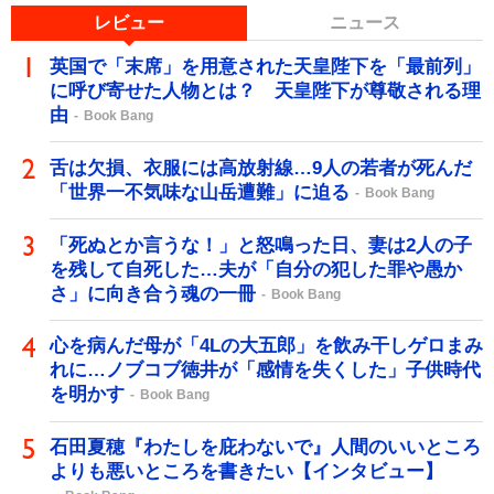
レビュー
ニュース
英国で「末席」を用意された天皇陛下を「最前列」
に呼び寄せた人物とは？ 天皇陛下が尊敬される理
由
Book Bang
舌は欠損、衣服には高放射線…9人の若者が死んだ
「世界一不気味な山岳遭難」に迫る
Book Bang
「死ぬとか言うな！」と怒鳴った日、妻は2人の子
を残して自死した…夫が「自分の犯した罪や愚か
さ」に向き合う魂の一冊
Book Bang
心を病んだ母が「4Lの大五郎」を飲み干しゲロまみ
れに…ノブコブ徳井が「感情を失くした」子供時代
を明かす
Book Bang
石田夏穂『わたしを庇わないで』人間のいいところ
よりも悪いところを書きたい【インタビュー】