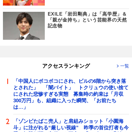
EXILE「岩田剛典」は「高学歴」＆
「親が金持ち」という芸能界の天然
記念物
アクセスランキング
一覧
「中国人にボコボコにされ、ビルの6階から突き落
とされた」 「闇バイト」 トクリュウの使い捨て
にされた悲惨すぎる実態 募集時の約束は「月収
300万円」も、組織に入った瞬間、「お前たち
は…」
「ゾンビたばこ売人」と肩組みショット「小園海
斗」に注がれる“厳しい視線” 昨季の首位打者も今