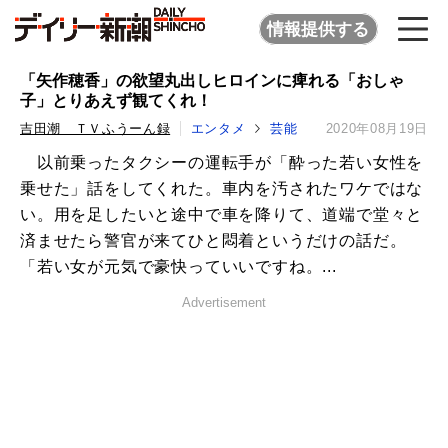
情報提供する
「矢作穂香」の欲望丸出しヒロインに痺れる「おしゃ
子」とりあえず観てくれ！
吉田潮 ＴＶふうーん録
エンタメ
芸能
2020年08月19日
以前乗ったタクシーの運転手が「酔った若い女性を
乗せた」話をしてくれた。車内を汚されたワケではな
い。用を足したいと途中で車を降りて、道端で堂々と
済ませたら警官が来てひと悶着というだけの話だ。
「若い女が元気で豪快っていいですね。...
Advertisement