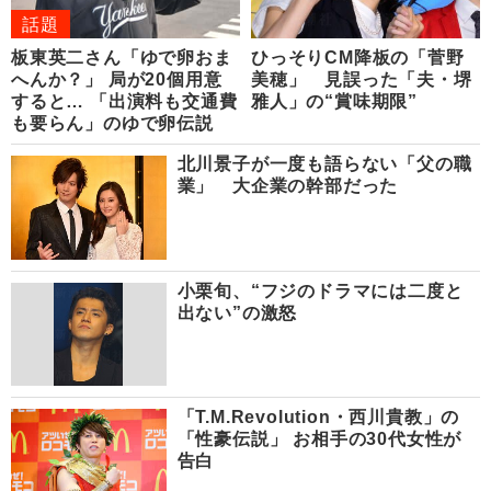
話題
板東英二さん「ゆで卵おま
ひっそりCM降板の「菅野
へんか？」 局が20個用意
美穂」 見誤った「夫・堺
すると… 「出演料も交通費
雅人」の“賞味期限”
も要らん」のゆで卵伝説
北川景子が一度も語らない「父の職
業」 大企業の幹部だった
小栗旬、“フジのドラマには二度と
出ない”の激怒
「T.M.Revolution・西川貴教」の
「性豪伝説」 お相手の30代女性が
告白