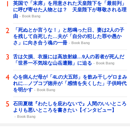
英国で「末席」を用意された天皇陛下を「最前列」
に呼び寄せた人物とは？ 天皇陛下が尊敬される理
由
Book Bang
「死ぬとか言うな！」と怒鳴った日、妻は2人の子
を残して自死した…夫が「自分の犯した罪や愚か
さ」に向き合う魂の一冊
Book Bang
舌は欠損、衣服には高放射線…9人の若者が死んだ
「世界一不気味な山岳遭難」に迫る
Book Bang
心を病んだ母が「4Lの大五郎」を飲み干しゲロまみ
れに…ノブコブ徳井が「感情を失くした」子供時代
を明かす
Book Bang
石田夏穂『わたしを庇わないで』人間のいいところ
よりも悪いところを書きたい【インタビュー】
Book Bang