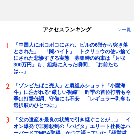
アクセスランキング
一覧
「中国人にボコボコにされ、ビルの6階から突き落
とされた」 「闇バイト」 トクリュウの使い捨て
にされた悲惨すぎる実態 募集時の約束は「月収
300万円」も、組織に入った瞬間、「お前たち
は…」
「ゾンビたばこ売人」と肩組みショット「小園海
斗」に注がれる“厳しい視線” 昨季の首位打者も今
季は打撃低調、守備にも不安 「レギュラー剥奪も
選択肢のひとつに」
「父の遺産を最良の状態で引き継ぐことが…」 イ
オン爆発で非難殺到の「ハビタ」エリート社長はハ
ーバードでMBA取得 かつて語っていた「経営哲