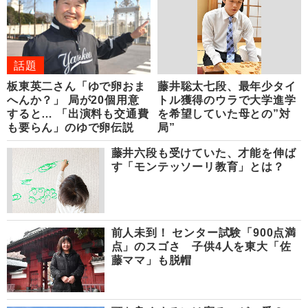
話題
板東英二さん「ゆで卵おま
藤井聡太七段、最年少タイ
へんか？」 局が20個用意
トル獲得のウラで大学進学
すると… 「出演料も交通費
を希望していた母との”対
も要らん」のゆで卵伝説
局”
藤井六段も受けていた、才能を伸ば
す「モンテッソーリ教育」とは？
前人未到！ センター試験「900点満
点」のスゴさ 子供4人を東大「佐
藤ママ」も脱帽