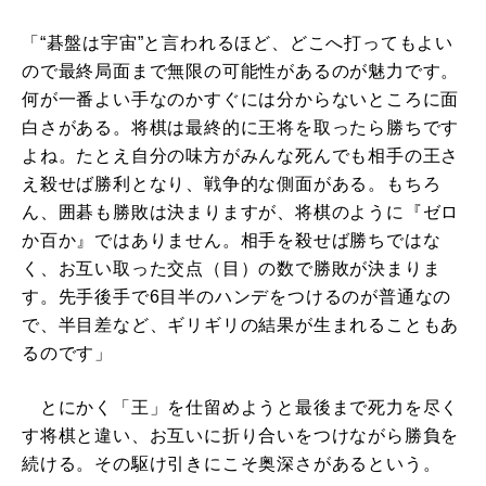
「“碁盤は宇宙”と言われるほど、どこへ打ってもよい
ので最終局面まで無限の可能性があるのが魅力です。
何が一番よい手なのかすぐには分からないところに面
白さがある。将棋は最終的に王将を取ったら勝ちです
よね。たとえ自分の味方がみんな死んでも相手の王さ
え殺せば勝利となり、戦争的な側面がある。もちろ
ん、囲碁も勝敗は決まりますが、将棋のように『ゼロ
か百か』ではありません。相手を殺せば勝ちではな
く、お互い取った交点（目）の数で勝敗が決まりま
す。先手後手で6目半のハンデをつけるのが普通なの
で、半目差など、ギリギリの結果が生まれることもあ
るのです」
とにかく「王」を仕留めようと最後まで死力を尽く
す将棋と違い、お互いに折り合いをつけながら勝負を
続ける。その駆け引きにこそ奥深さがあるという。