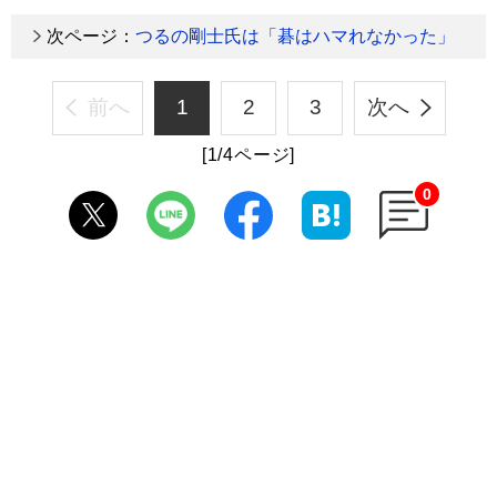
次ページ：
つるの剛士氏は「碁はハマれなかった」
前へ
1
2
3
次へ
[1/4ページ]
0