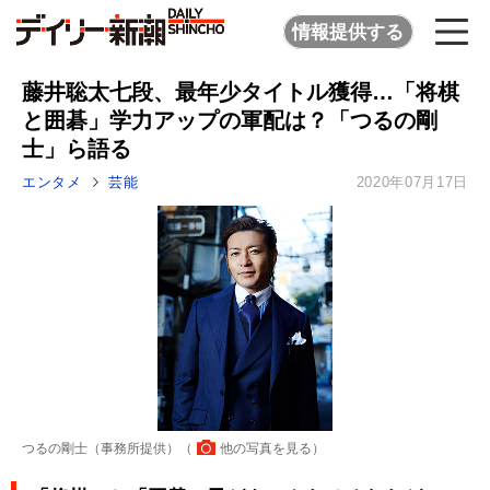
情報提供する
藤井聡太七段、最年少タイトル獲得…「将棋
と囲碁」学力アップの軍配は？「つるの剛
士」ら語る
エンタメ
芸能
2020年07月17日
つるの剛士（事務所提供）（
他の写真を見る
）