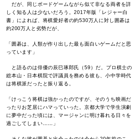
だが、同じボードゲームながら似て非なる両者を詳
しく知る人は少ないだろう。2017年版「レジャー白
書」によれば、将棋愛好者の約530万人に対し囲碁は
約200万人と劣勢だが、
「囲碁は、人類が作り出した最も面白いゲームだと思
っています」
と語るのは俳優の辰巳琢郎氏（59）だ。プロ棋士の
総本山・日本棋院で評議員を務める彼も、小中学時代
は将棋派だったと振り返る。
「けっこう将棋は強かったのですが、そのうち映画だ
ったりお芝居にハマっていった。京都大学で学生演劇
に夢中だった頃には、マージャンに明け暮れる日々を
過ごしてしまい……」
そんな彼が囲碁と出会ったのは今から20年前のこ