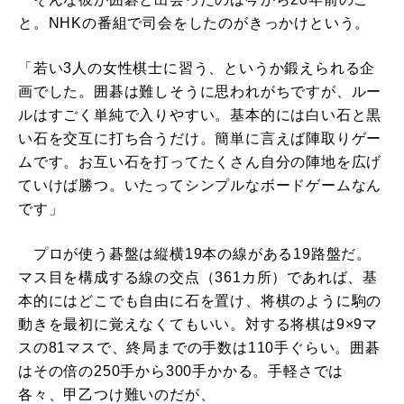
と。NHKの番組で司会をしたのがきっかけという。
「若い3人の女性棋士に習う、というか鍛えられる企
画でした。囲碁は難しそうに思われがちですが、ルー
ルはすごく単純で入りやすい。基本的には白い石と黒
い石を交互に打ち合うだけ。簡単に言えば陣取りゲー
ムです。お互い石を打ってたくさん自分の陣地を広げ
ていけば勝つ。いたってシンプルなボードゲームなん
です」
プロが使う碁盤は縦横19本の線がある19路盤だ。
マス目を構成する線の交点（361カ所）であれば、基
本的にはどこでも自由に石を置け、将棋のように駒の
動きを最初に覚えなくてもいい。対する将棋は9×9マ
スの81マスで、終局までの手数は110手ぐらい。囲碁
はその倍の250手から300手かかる。手軽さでは
各々、甲乙つけ難いのだが、