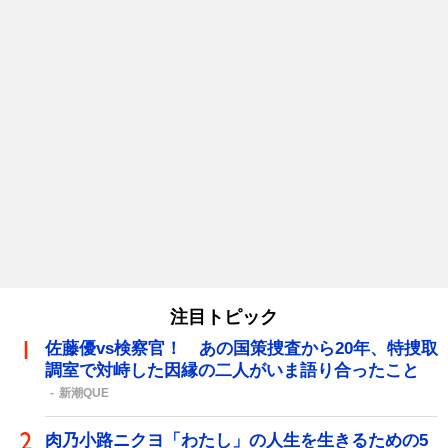
注目トピック
佐藤優vs検察官！ あの国策捜査から20年、特捜取
調室で対峙した因縁の二人がいま語り合ったこと
新潮QUE
肉乃小路ニクヨ「わたし」の人生を生きるための5