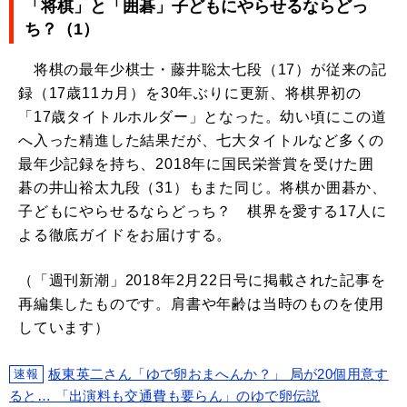
「将棋」と「囲碁」子どもにやらせるならどっ
ち？（1）
将棋の最年少棋士・藤井聡太七段（17）が従来の記
録（17歳11カ月）を30年ぶりに更新、将棋界初の
「17歳タイトルホルダー」となった。幼い頃にこの道
へ入った精進した結果だが、七大タイトルなど多くの
最年少記録を持ち、2018年に国民栄誉賞を受けた囲
碁の井山裕太九段（31）もまた同じ。将棋か囲碁か、
子どもにやらせるならどっち？ 棋界を愛する17人に
よる徹底ガイドをお届けする。
（「週刊新潮」2018年2月22日号に掲載された記事を
再編集したものです。肩書や年齢は当時のものを使用
しています）
板東英二さん「ゆで卵おまへんか？」 局が20個用意す
速報
ると… 「出演料も交通費も要らん」のゆで卵伝説