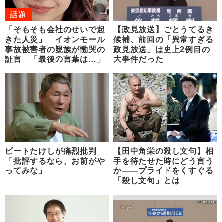
話題
「そもそも会社のせいで起
【政見放送】ごとうてるき
きた人災」 イオンモール
候補、前回の「異常すぎる
事故被害者の親族が慟哭の
政見放送」は史上2例目の
証言 「最後の言葉は…」
大事件だった
ビートたけしが痛烈批判
【田中角栄の殺し文句】相
「批評するなら、お前がや
手を待たせた時にどう言う
ってみな」
か――プライドをくすぐる
「殺し文句」とは