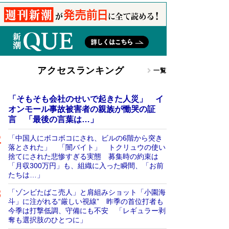
アクセスランキング
一覧
「そもそも会社のせいで起きた人災」 イ
オンモール事故被害者の親族が慟哭の証
言 「最後の言葉は…」
「中国人にボコボコにされ、ビルの6階から突き
落とされた」 「闇バイト」 トクリュウの使い
捨てにされた悲惨すぎる実態 募集時の約束は
「月収300万円」も、組織に入った瞬間、「お前
たちは…」
「ゾンビたばこ売人」と肩組みショット「小園海
斗」に注がれる“厳しい視線” 昨季の首位打者も
今季は打撃低調、守備にも不安 「レギュラー剥
奪も選択肢のひとつに」