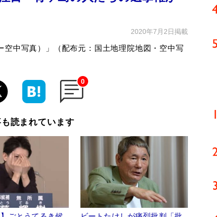
2020年7月2日掲載
ー空中写真）」（配布元：国土地理院地図・空中写
0
事も読まれています
送】ごとうてるき候
ビートたけしが痛烈批判「批