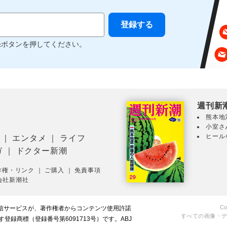
録ボタンを押してください。
週刊新
熊本地
小室さ
ヒール
｜
エンタメ
｜
ライフ
ガ
｜
ドクター新潮
作権・リンク
｜
ご購入
｜
免責事項
会社新潮社
Co
配信サービスが、著作権者からコンテンツ使用許諾
すべての画像・
録商標（登録番号第6091713号）です。ABJ