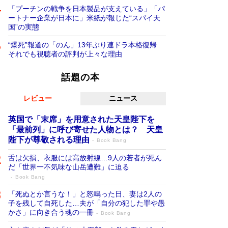
「プーチンの戦争を日本製品が支えている」「パ
ートナー企業が日本に」米紙が報じた“スパイ天
国”の実態
“爆死”報道の「のん」13年ぶり連ドラ本格復帰
それでも視聴者の評判が上々な理由
話題の本
レビュー
ニュース
英国で「末席」を用意された天皇陛下を
「最前列」に呼び寄せた人物とは？ 天皇
陛下が尊敬される理由
Book Bang
舌は欠損、衣服には高放射線…9人の若者が死ん
だ「世界一不気味な山岳遭難」に迫る
Book Bang
「死ぬとか言うな！」と怒鳴った日、妻は2人の
子を残して自死した…夫が「自分の犯した罪や愚
かさ」に向き合う魂の一冊
Book Bang