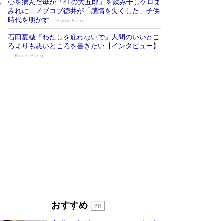
心を病んだ母が「4Lの大五郎」を飲み干しゲロま
みれに…ノブコブ徳井が「感情を失くした」子供
時代を明かす
Book Bang
石田夏穂『わたしを庇わないで』人間のいいとこ
ろよりも悪いところを書きたい【インタビュー】
Book Bang
「叱って伸びるやつは、褒めたらもっと伸
びる」俳優・高嶋政伸が家族に教わっ
た“人を育てるコツ”…芸への考え方を明か
す
Book Bang
「『火垂るの墓』は、大嘘である」原作者が抱き
続けた“自責の念”とは…「自己憐憫は描きたくな
い」監督が徹底的にこだわったこと（後編） #
戦争の記憶
Book Bang
美輪明宏 晩年の回答を集めた『ほほえんで生き
るための人生相談』がランクイン［エンターテイ
メントベストセラー］
Book Bang
「宇宙兄弟」最終46巻がベストセラー1位 宇宙
おすすめ
開発への関心を押し上げた18年の物語に幕 特装
版には「宇宙で描かれたマンガ」も収録