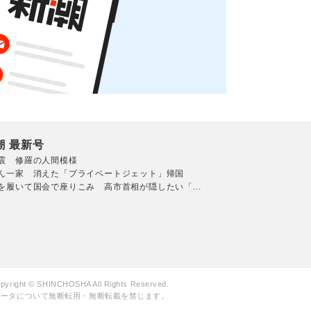
潮 最新号
震 修羅の人間模様
ん一家 消えた「プライベートジェット」帰国
を履いて国会で座りこみ 高市首相が隠したい「...
pyright © SHINCHOSHA All Rights Reserved.
データについて無断転用・無断転載を禁じます。