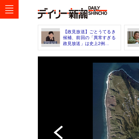
【政見放送】ごとうてるき
候補、前回の「異常すぎる
政見放送」は史上2例...