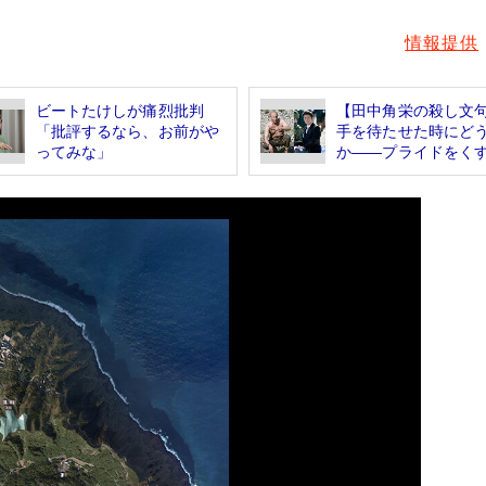
情報提供
ビートたけしが痛烈批判
【田中角栄の殺し文
「批評するなら、お前がや
手を待たせた時にど
ってみな」
か――プライドをくす.