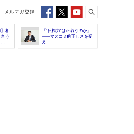
メルマガ登録
句】相
「“反権力”は正義なのか」
う言う
――マスコミ的正しさを疑
..
え