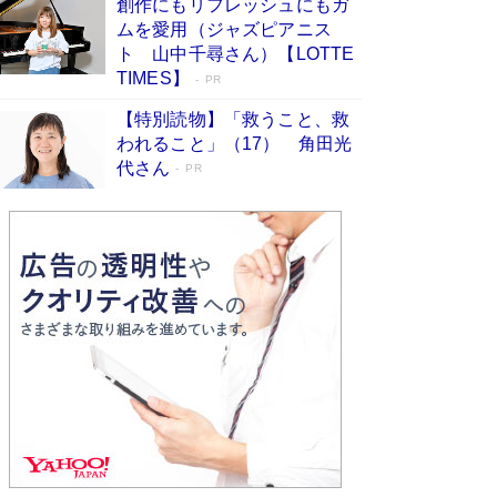
創作にもリフレッシュにもガ
Book Bang
ムを愛用（ジャズピアニス
友近氏、絶賛！ 鎌倉を舞台に、孤独を抱えた
ト 山中千尋さん）【LOTTE
人々が新たな一歩を踏み出す連作短篇集『海のほ
TIMES】
PR
とりのプラネット』試し読み
Book Bang
【特別読物】「救うこと、救
われること」（17） 角田光
代さん
PR