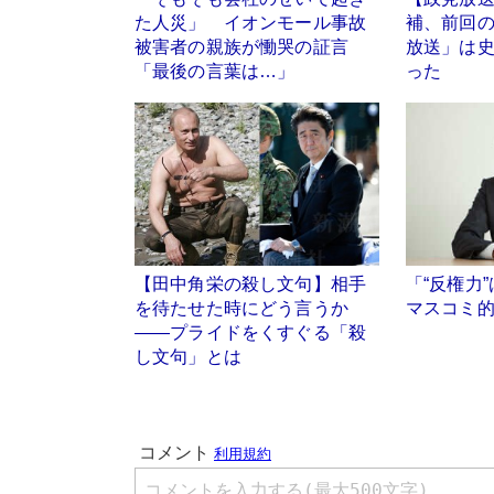
た人災」 イオンモール事故
補、前回
被害者の親族が慟哭の証言
放送」は史
「最後の言葉は…」
った
【田中角栄の殺し文句】相手
「“反権力
を待たせた時にどう言うか
マスコミ
――プライドをくすぐる「殺
し文句」とは