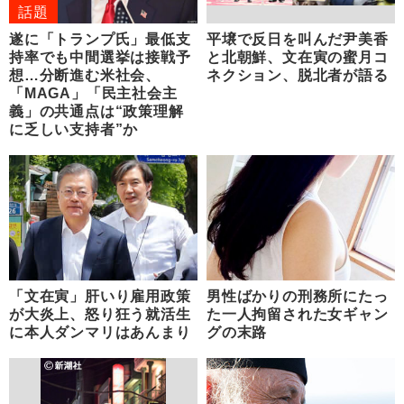
話題
遂に「トランプ氏」最低支
平壌で反日を叫んだ尹美香
持率でも中間選挙は接戦予
と北朝鮮、文在寅の蜜月コ
想…分断進む米社会、
ネクション、脱北者が語る
「MAGA」「民主社会主
義」の共通点は“政策理解
に乏しい支持者”か
「文在寅」肝いり雇用政策
男性ばかりの刑務所にたっ
が大炎上、怒り狂う就活生
た一人拘留された女ギャン
に本人ダンマリはあんまり
グの末路