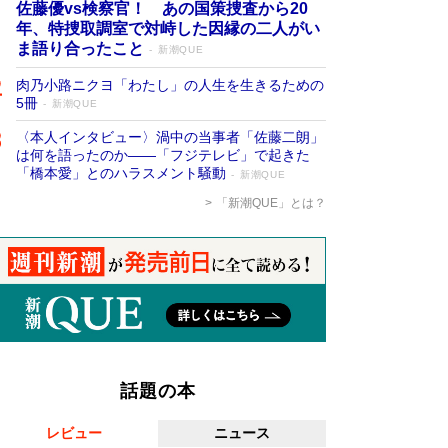
佐藤優vs検察官！ あの国策捜査から20
年、特捜取調室で対峙した因縁の二人がい
ま語り合ったこと
新潮QUE
肉乃小路ニクヨ「わたし」の人生を生きるための
5冊
新潮QUE
〈本人インタビュー〉渦中の当事者「佐藤二朗」
は何を語ったのか――「フジテレビ」で起きた
「橋本愛」とのハラスメント騒動
新潮QUE
「新潮QUE」とは？
話題の本
レビュー
ニュース