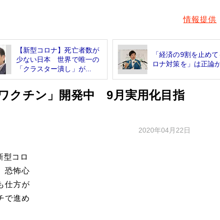
情報提供
【新型コロナ】死亡者数が
「経済の9割を止めて
少ない日本 世界で唯一の
ロナ対策を」は正論
「クラスター潰し」が...
ワクチン」開発中 9月実用化目指
2020年04月22日
新型コロ
、恐怖心
も仕方が
チで進め