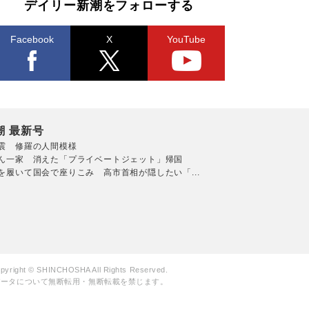
デイリー新潮をフォローする
Facebook
X
YouTube
潮 最新号
震 修羅の人間模様
ん一家 消えた「プライベートジェット」帰国
を履いて国会で座りこみ 高市首相が隠したい「...
pyright © SHINCHOSHA All Rights Reserved.
データについて無断転用・無断転載を禁じます。