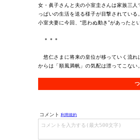
女・眞子さんと夫の小室圭さんは家族三人
っぱいの生活を送る様子が目撃されている
小室夫妻に今回、“思わぬ動き”があったと
＊＊＊
悠仁さまに将来の皇位が移っていく流れは
からは「順風満帆」の気配は漂ってこない。.
つ