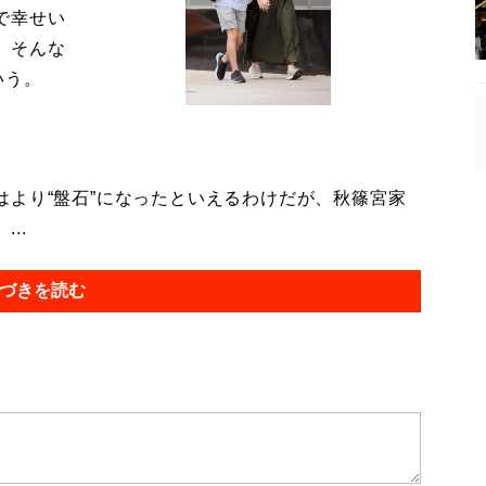
で幸せい
。そんな
いう。
より“盤石”になったといえるわけだが、秋篠宮家
..
づきを読む