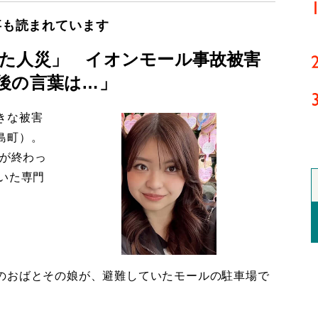
事も読まれています
た人災」 イオンモール事故被害
後の言葉は…」
きな被害
島町）。
導が終わっ
いた専門
のおばとその娘が、避難していたモールの駐車場で