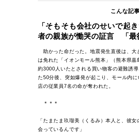
こんな記
「そもそも会社のせいで起き
者の親族が慟哭の証言 「最
助かった命だった。地震発生直後は、大
は免れた「イオンモール熊本」（熊本県嘉
約3000人いたとされる買い物客の避難誘
た50分後、突如爆発が起こり、モール内に
店の従業員7名の命が奪われた。
＊＊＊
「たまたま玖瑠美（くるみ）本人と、彼女
会っているんです」