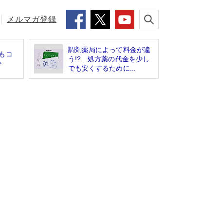
メルマガ登録
調剤薬局によって料金が違
もコ
う!? 処方薬の代金を少し
か
でも安くするために...