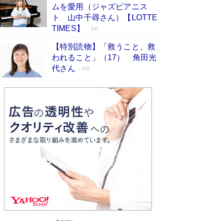
ムを愛用（ジャズピアニス
す
Book Bang
ト 山中千尋さん）【LOTTE
「『火垂るの墓』は、大嘘である」原作者が抱き
TIMES】
PR
続けた“自責の念”とは…「自己憐憫は描きたくな
い」監督が徹底的にこだわったこと（後編） #
【特別読物】「救うこと、救
戦争の記憶
Book Bang
われること」（17） 角田光
代さん
美輪明宏 晩年の回答を集めた『ほほえんで生き
PR
るための人生相談』がランクイン［エンターテイ
メントベストセラー］
Book Bang
「宇宙兄弟」最終46巻がベストセラー1位 宇宙
開発への関心を押し上げた18年の物語に幕 特装
版には「宇宙で描かれたマンガ」も収録
Book Bang
「不意に涙が出そうに…」高嶋政伸が明かし
た“13歳の娘を暴行する役”への葛藤 インティマ
シーコーディネーターに支えられたNHK『大奥』
の裏側
Book Bang