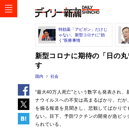
特効薬「アビガン」だけじ
ゃない、新型コロナに“効
く”医療事情
新型コロナに期待の「日の丸
す
国内
社会
“最大40万人死亡”という数字も発表され、
ナウイルスへの不安は高まるばかり。だが
を煽る報道を見聞きし、悲観してばかりで
ない。目下、予防ワクチンの開発が急ピッ
られている。