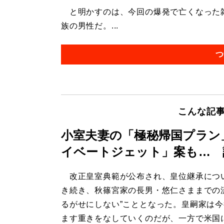
と明かすのは、今回の爆発で亡くなった雑
族の男性だ。...
つ
こんな記
小室夫妻の「極秘帰国プラン
イベートジェット」案も… 
改正皇室典範が公布され、皇位継承につ
き続き、秋篠宮家の長男・悠仁さままでの
るがせにしない”こととなった。皇嗣家は
ます重きをなしていくのだが、一方で米国