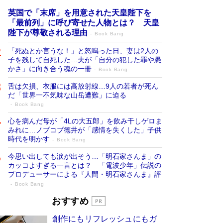
英国で「末席」を用意された天皇陛下を
「最前列」に呼び寄せた人物とは？ 天皇
陛下が尊敬される理由
Book Bang
「死ぬとか言うな！」と怒鳴った日、妻は2人の
子を残して自死した…夫が「自分の犯した罪や愚
かさ」に向き合う魂の一冊
Book Bang
舌は欠損、衣服には高放射線…9人の若者が死ん
だ「世界一不気味な山岳遭難」に迫る
Book Bang
心を病んだ母が「4Lの大五郎」を飲み干しゲロま
みれに…ノブコブ徳井が「感情を失くした」子供
時代を明かす
Book Bang
今思い出しても涙が出そう…「明石家さんま」の
カッコよすぎる一言とは？ 「電波少年」伝説の
プロデューサーによる『人間・明石家さんま』評
Book Bang
「叱って伸びるやつは、褒めたらもっと伸
おすすめ
びる」俳優・高嶋政伸が家族に教わっ
創作にもリフレッシュにもガ
た“人を育てるコツ”…芸への考え方を明か