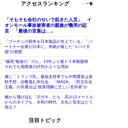
アクセスランキング
一覧
「そもそも会社のせいで起きた人災」 イ
オンモール事故被害者の親族が慟哭の証
言 「最後の言葉は…」
「プーチンの戦争を日本製品が支えている」「パ
ートナー企業が日本に」米紙が報じた“スパイ天
国”の実態
“爆死”報道の「のん」13年ぶり連ドラ本格復帰
それでも視聴者の評判が上々な理由
遂に「トランプ氏」最低支持率でも中間選挙は接
戦予想…分断進む米社会、「MAGA」「民主社会
主義」の共通点は“政策理解に乏しい支持者”か
橋から飛び込む「川ガキ」たち 高さ12メートル
からのダイブも…令和の時代、文化と安全はどう
両立？
注目トピック