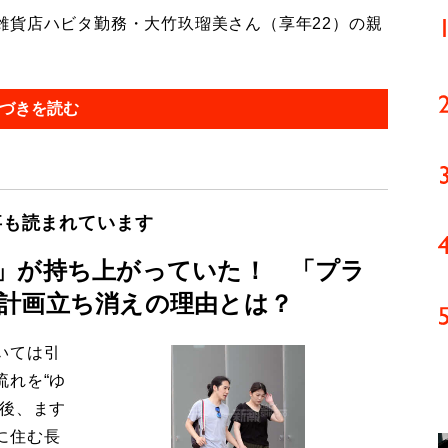
貨店ハビタ勤務・大竹玖瑠美さん（享年22）の親
づきを読む
事も読まれています
」が持ち上がっていた！ 「プラ
計画立ち消えの理由とは？
いては引
流れを“ゆ
今後、ます
に住む長