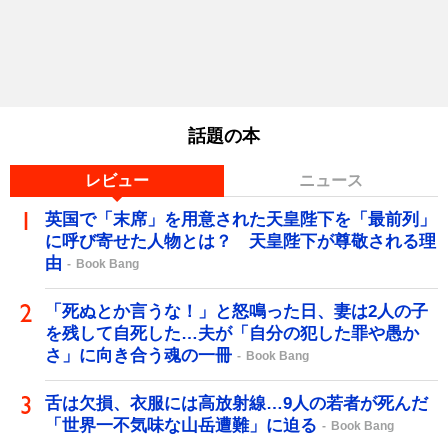
話題の本
レビュー
ニュース
英国で「末席」を用意された天皇陛下を「最前列」
に呼び寄せた人物とは？ 天皇陛下が尊敬される理
由
Book Bang
「死ぬとか言うな！」と怒鳴った日、妻は2人の子
を残して自死した…夫が「自分の犯した罪や愚か
さ」に向き合う魂の一冊
Book Bang
舌は欠損、衣服には高放射線…9人の若者が死んだ
「世界一不気味な山岳遭難」に迫る
Book Bang