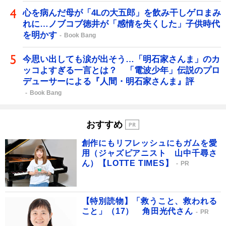
心を病んだ母が「4Lの大五郎」を飲み干しゲロまみ
れに…ノブコブ徳井が「感情を失くした」子供時代
を明かす
Book Bang
今思い出しても涙が出そう…「明石家さんま」のカ
ッコよすぎる一言とは？ 「電波少年」伝説のプロ
デューサーによる『人間・明石家さんま』評
Book Bang
おすすめ
創作にもリフレッシュにもガムを愛
用（ジャズピアニスト 山中千尋さ
ん）【LOTTE TIMES】
PR
【特別読物】「救うこと、救われる
こと」（17） 角田光代さん
PR