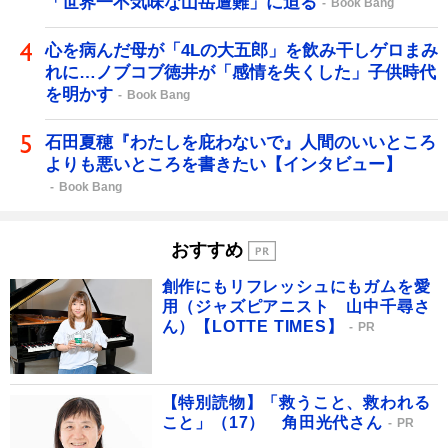
「世界一不気味な山岳遭難」に迫る
Book Bang
心を病んだ母が「4Lの大五郎」を飲み干しゲロまみ
れに…ノブコブ徳井が「感情を失くした」子供時代
を明かす
Book Bang
石田夏穂『わたしを庇わないで』人間のいいところ
よりも悪いところを書きたい【インタビュー】
Book Bang
おすすめ
創作にもリフレッシュにもガムを愛
用（ジャズピアニスト 山中千尋さ
ん）【LOTTE TIMES】
PR
【特別読物】「救うこと、救われる
こと」（17） 角田光代さん
PR