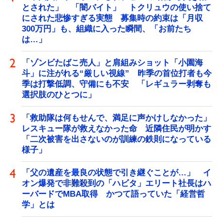
とされた」 「闇バイト」 トクリュウの使い捨て
にされた悲惨すぎる実態 募集時の約束は「月収
300万円」も、組織に入った瞬間、「お前たち
は…」
「ゾンビたばこ売人」と肩組みショット「小園海
斗」に注がれる“厳しい視線” 昨季の首位打者も今
季は打撃低調、守備にも不安 「レギュラー剥奪も
選択肢のひとつに」
「救助隊は何もせんで、満足に声かけしなかった」
レスキュー隊が救えなかった命 近隣住民が明かす
「二次被害を出さないのが訓練の鉄則になっている
様子」
「父の遺産を最良の状態で引き継ぐことが…」 イ
オン爆発で非難殺到の「ハビタ」エリート社長はハ
ーバードでMBA取得 かつて語っていた「経営哲
学」とは