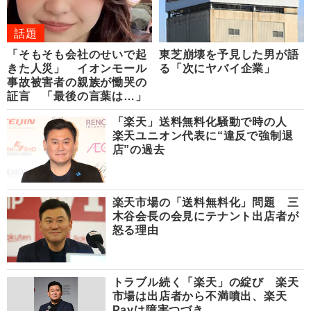
話題
「そもそも会社のせいで起
東芝崩壊を予見した男が語
きた人災」 イオンモール
る「次にヤバイ企業」
事故被害者の親族が慟哭の
証言 「最後の言葉は…」
「楽天」送料無料化騒動で時の人
楽天ユニオン代表に“違反で強制退
店”の過去
楽天市場の「送料無料化」問題 三
木谷会長の会見にテナント出店者が
怒る理由
トラブル続く「楽天」の綻び 楽天
市場は出店者から不満噴出、楽天
Payは障害つづき…