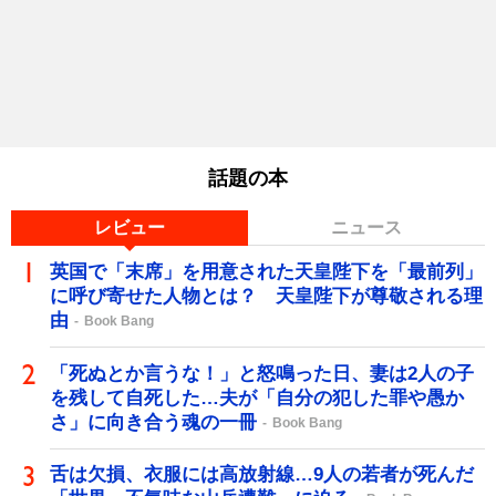
話題の本
レビュー
ニュース
英国で「末席」を用意された天皇陛下を「最前列」
に呼び寄せた人物とは？ 天皇陛下が尊敬される理
由
Book Bang
「死ぬとか言うな！」と怒鳴った日、妻は2人の子
を残して自死した…夫が「自分の犯した罪や愚か
さ」に向き合う魂の一冊
Book Bang
舌は欠損、衣服には高放射線…9人の若者が死んだ