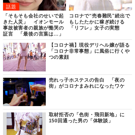
話題
「そもそも会社のせいで起
コロナで“売春難民”続出で
きた人災」 イオンモール
もしたたかに稼ぎ続ける
事故被害者の親族が慟哭の
「リフレ」女子の実態
証言 「最後の言葉は…」
【コロナ禍】現役デリヘル嬢が語る
「コロナ非常事態」に風俗に行くや
つの素顔
売れっ子ホステスの告白 「夜の
街」がコロナまみれになったワケ
取材拒否の「色街・飛田新地」に
150回通った男の「体験談」