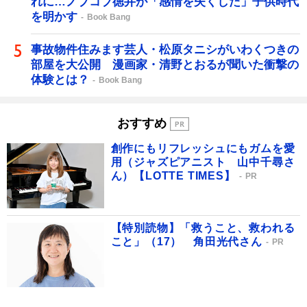
れに…ノブコブ徳井が「感情を失くした」子供時代
を明かす
Book Bang
事故物件住みます芸人・松原タニシがいわくつきの
部屋を大公開 漫画家・清野とおるが聞いた衝撃の
体験とは？
Book Bang
おすすめ
創作にもリフレッシュにもガムを愛
用（ジャズピアニスト 山中千尋さ
ん）【LOTTE TIMES】
PR
【特別読物】「救うこと、救われる
こと」（17） 角田光代さん
PR