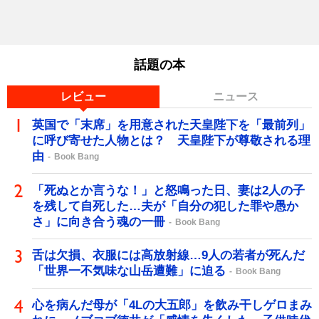
話題の本
レビュー
ニュース
英国で「末席」を用意された天皇陛下を「最前列」
に呼び寄せた人物とは？ 天皇陛下が尊敬される理
由
Book Bang
「死ぬとか言うな！」と怒鳴った日、妻は2人の子
を残して自死した…夫が「自分の犯した罪や愚か
さ」に向き合う魂の一冊
Book Bang
舌は欠損、衣服には高放射線…9人の若者が死んだ
「世界一不気味な山岳遭難」に迫る
Book Bang
心を病んだ母が「4Lの大五郎」を飲み干しゲロまみ