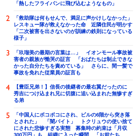
「熱したフライパンに飛び込むようなもの」
「救助隊は何もせんで、満足に声かけしなかった」
レスキュー隊が救えなかった命 近隣住民が明かす
「二次被害を出さないのが訓練の鉄則になっている
様子」
「玖瑠美の最期の言葉は…」 イオンモール事故被
害者の親族が慟哭の証言 「おばたちは制止できな
かった自分たちを責めている」 さらに、間一髪で
事故を免れた従業員の証言も
【豊臣兄弟！】信長の後継者の最右翼だったのに
秀吉につけ込まれ兄に切腹に追い込まれた無惨すぎ
る弟
「中国人にボコボコにされ、ビルの6階から突き落
とされた」 「闇バイト」 トクリュウの使い捨て
にされた悲惨すぎる実態 募集時の約束は「月収
300万円」も、組織に入った瞬間、「お前たち