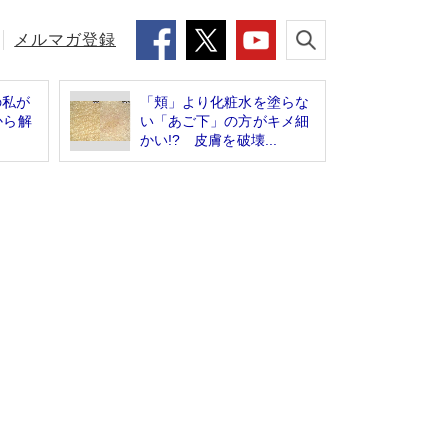
メルマガ登録
の私が
「頬」より化粧水を塗らな
から解
い「あご下」の方がキメ細
かい!? 皮膚を破壊...