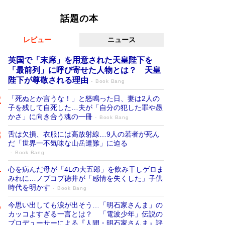
話題の本
レビュー
ニュース
英国で「末席」を用意された天皇陛下を
「最前列」に呼び寄せた人物とは？ 天皇
陛下が尊敬される理由
Book Bang
「死ぬとか言うな！」と怒鳴った日、妻は2人の
子を残して自死した…夫が「自分の犯した罪や愚
かさ」に向き合う魂の一冊
Book Bang
舌は欠損、衣服には高放射線…9人の若者が死ん
だ「世界一不気味な山岳遭難」に迫る
Book Bang
心を病んだ母が「4Lの大五郎」を飲み干しゲロま
みれに…ノブコブ徳井が「感情を失くした」子供
時代を明かす
Book Bang
今思い出しても涙が出そう…「明石家さんま」の
カッコよすぎる一言とは？ 「電波少年」伝説の
プロデューサーによる『人間・明石家さんま』評