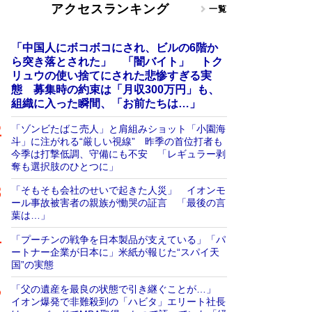
アクセスランキング
一覧
「中国人にボコボコにされ、ビルの6階か
ら突き落とされた」 「闇バイト」 トク
リュウの使い捨てにされた悲惨すぎる実
態 募集時の約束は「月収300万円」も、
組織に入った瞬間、「お前たちは…」
「ゾンビたばこ売人」と肩組みショット「小園海
斗」に注がれる“厳しい視線” 昨季の首位打者も
今季は打撃低調、守備にも不安 「レギュラー剥
奪も選択肢のひとつに」
「そもそも会社のせいで起きた人災」 イオンモ
ール事故被害者の親族が慟哭の証言 「最後の言
葉は…」
「プーチンの戦争を日本製品が支えている」「パ
ートナー企業が日本に」米紙が報じた“スパイ天
国”の実態
「父の遺産を最良の状態で引き継ぐことが…」
イオン爆発で非難殺到の「ハビタ」エリート社長