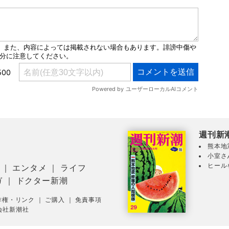
週刊新
熊本地
小室さ
ヒール
｜
エンタメ
｜
ライフ
ガ
｜
ドクター新潮
作権・リンク
｜
ご購入
｜
免責事項
会社新潮社