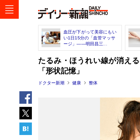
血圧が下がって美容にもい
い1日15分の「血管マッサ
ージ」――明田昌三...
たるみ・ほうれい線が消える
「形状記憶」
ドクター新潮
健康
整体