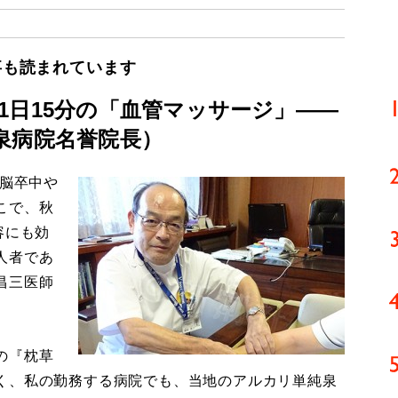
事も読まれています
1日15分の「血管マッサージ」――
泉病院名誉院長）
、脳卒中や
こで、秋
容にも効
人者であ
昌三医師
の『枕草
く、私の勤務する病院でも、当地のアルカリ単純泉