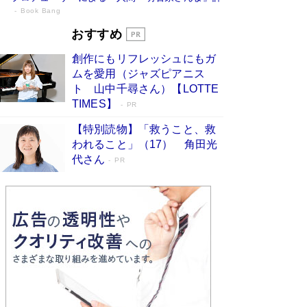
Book Bang
「『火垂るの墓』は、大嘘である」原作者
おすすめ
が抱き続けた“自責の念”とは…「自己憐憫
創作にもリフレッシュにもガ
は描きたくない」監督が徹底的にこだわっ
ムを愛用（ジャズピアニス
たこと（後編） #戦争の記憶
Book Bang
ト 山中千尋さん）【LOTTE
「叱って伸びるやつは、褒めたらもっと伸びる」
TIMES】
PR
俳優・高嶋政伸が家族に教わった“人を育てるコ
ツ”…芸への考え方を明かす
Book Bang
【特別読物】「救うこと、救
われること」（17） 角田光
美輪明宏 晩年の回答を集めた『ほほえんで生き
代さん
るための人生相談』がランクイン［エンターテイ
PR
メントベストセラー］
Book Bang
「宇宙兄弟」最終46巻がベストセラー1位 宇宙
開発への関心を押し上げた18年の物語に幕 特装
版には「宇宙で描かれたマンガ」も収録
Book Bang
友近氏、絶賛！ 鎌倉を舞台に、孤独を抱えた
人々が新たな一歩を踏み出す連作短篇集『海のほ
とりのプラネット』試し読み
Book Bang