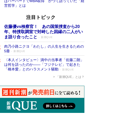
はハーバードでMBA取得 かつて語っていた「経
営哲学」とは
注目トピック
佐藤優vs検察官！ あの国策捜査から20
年、特捜取調室で対峙した因縁の二人がい
ま語り合ったこと
新潮QUE
肉乃小路ニクヨ「わたし」の人生を生きるための
5冊
新潮QUE
〈本人インタビュー〉渦中の当事者「佐藤二朗」
は何を語ったのか――「フジテレビ」で起きた
「橋本愛」とのハラスメント騒動
新潮QUE
「新潮QUE」とは？