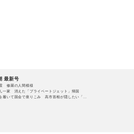
潮 最新号
震 修羅の人間模様
ん一家 消えた「プライベートジェット」帰国
を履いて国会で座りこみ 高市首相が隠したい「...